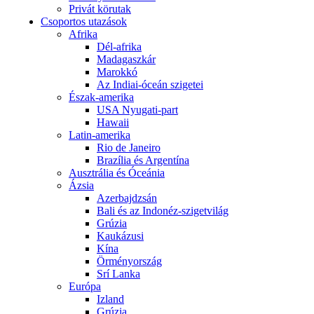
Privát körutak
Csoportos utazások
Afrika
Dél-afrika
Madagaszkár
Marokkó
Az Indiai-óceán szigetei
Észak-amerika
USA Nyugati-part
Hawaii
Latin-amerika
Rio de Janeiro
Brazília és Argentína
Ausztrália és Óceánia
Ázsia
Azerbajdzsán
Bali és az Indonéz-szigetvilág
Grúzia
Kaukázusi
Kína
Örményország
Srí Lanka
Európa
Izland
Grúzia