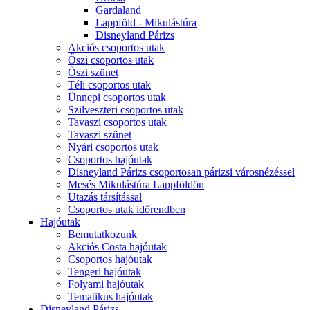
Gardaland
Lappföld - Mikulástúra
Disneyland Párizs
Akciós csoportos utak
Őszi csoportos utak
Őszi szünet
Téli csoportos utak
Ünnepi csoportos utak
Szilveszteri csoportos utak
Tavaszi csoportos utak
Tavaszi szünet
Nyári csoportos utak
Csoportos hajóutak
Disneyland Párizs csoportosan párizsi városnézéssel
Mesés Mikulástúra Lappföldön
Utazás társítással
Csoportos utak időrendben
Hajóutak
Bemutatkozunk
Akciós Costa hajóutak
Csoportos hajóutak
Tengeri hajóutak
Folyami hajóutak
Tematikus hajóutak
Disneyland Párizs