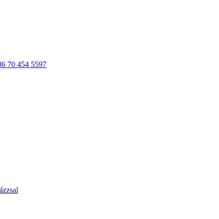
36 70 454 5597
ázzsal