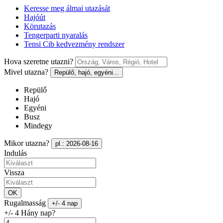
Keresse meg álmai utazását
Hajóút
Körutazás
Tengerparti nyaralás
Tensi Cib kedvezmény rendszer
Hova szeretne utazni?
Mivel utazna?
Repülő, hajó, egyéni...
Repülő
Hajó
Egyéni
Busz
Mindegy
Mikor utazna?
pl.: 2026-08-16
Indulás
Vissza
OK
Rugalmasság
+/- 4 nap
+/- 4 Hány nap?