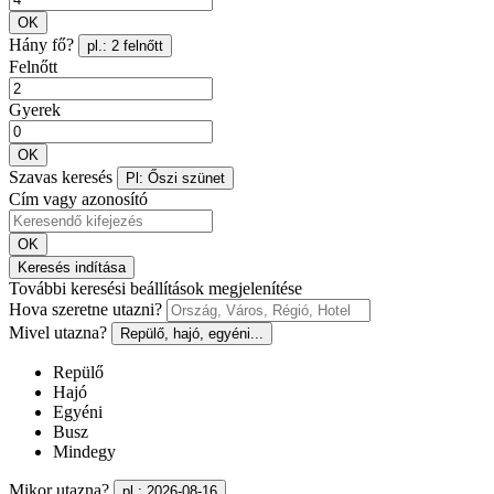
OK
Hány fő?
pl.: 2 felnőtt
Felnőtt
Gyerek
OK
Szavas keresés
Pl: Őszi szünet
Cím vagy azonosító
OK
Keresés indítása
További keresési beállítások megjelenítése
Hova szeretne utazni?
Mivel utazna?
Repülő, hajó, egyéni...
Repülő
Hajó
Egyéni
Busz
Mindegy
Mikor utazna?
pl.: 2026-08-16