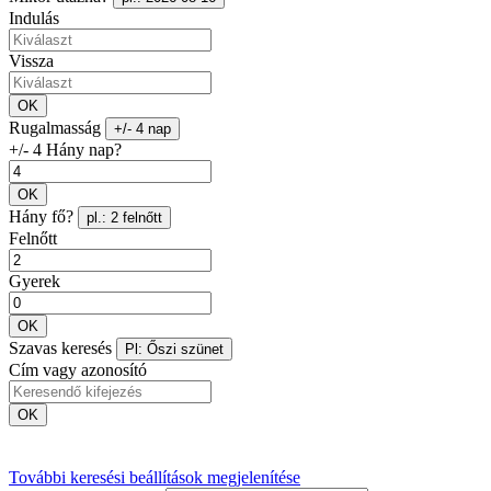
Indulás
Vissza
OK
Rugalmasság
+/- 4 nap
+/- 4 Hány nap?
OK
Hány fő?
pl.: 2 felnőtt
Felnőtt
Gyerek
OK
Szavas keresés
Pl: Őszi szünet
Cím vagy azonosító
OK
További keresési beállítások megjelenítése