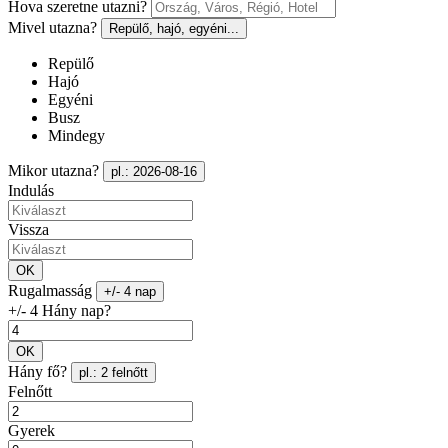
Hova szeretne utazni?
Mivel utazna?
Repülő, hajó, egyéni...
Repülő
Hajó
Egyéni
Busz
Mindegy
Mikor utazna?
pl.: 2026-08-16
Indulás
Vissza
OK
Rugalmasság
+/- 4 nap
+/- 4 Hány nap?
OK
Hány fő?
pl.: 2 felnőtt
Felnőtt
Gyerek