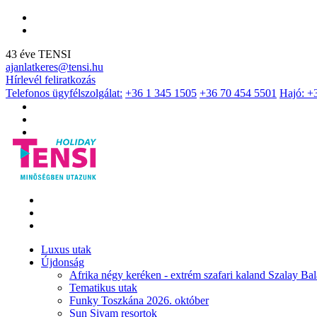
43 éve TENSI
ajanlatkeres@tensi.hu
Hírlevél feliratkozás
Telefonos ügyfélszolgálat:
+36 1 345 1505
+36 70 454 5501
Hajó: +
Luxus utak
Újdonság
Afrika négy keréken - extrém szafari kaland Szalay Bal
Tematikus utak
Funky Toszkána 2026. október
Sun Siyam resortok