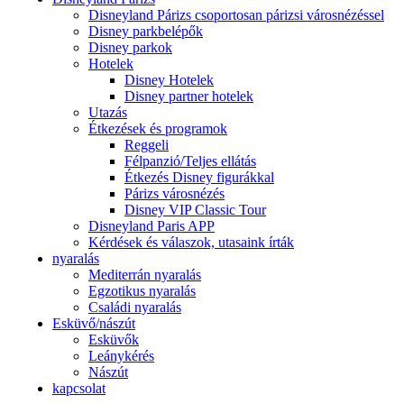
Disneyland Párizs csoportosan párizsi városnézéssel
Disney parkbelépők
Disney parkok
Hotelek
Disney Hotelek
Disney partner hotelek
Utazás
Étkezések és programok
Reggeli
Félpanzió/Teljes ellátás
Étkezés Disney figurákkal
Párizs városnézés
Disney VIP Classic Tour
Disneyland Paris APP
Kérdések és válaszok, utasaink írták
nyaralás
Mediterrán nyaralás
Egzotikus nyaralás
Családi nyaralás
Esküvő/nászút
Esküvők
Leánykérés
Nászút
kapcsolat