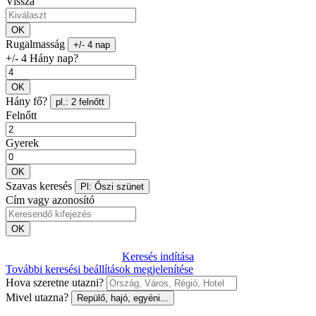
Vissza
OK
Rugalmasság
+/- 4 nap
+/- 4 Hány nap?
OK
Hány fő?
pl.: 2 felnőtt
Felnőtt
Gyerek
OK
Szavas keresés
Pl: Őszi szünet
Cím vagy azonosító
OK
Keresés indítása
További keresési beállítások megjelenítése
Hova szeretne utazni?
Mivel utazna?
Repülő, hajó, egyéni...