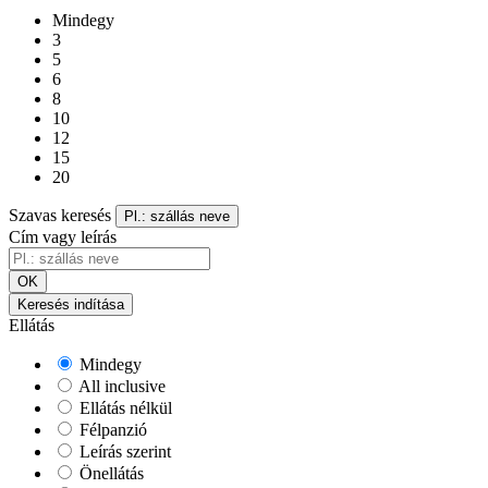
Mindegy
3
5
6
8
10
12
15
20
Szavas keresés
Pl.: szállás neve
Cím vagy leírás
OK
Keresés indítása
Ellátás
Mindegy
All inclusive
Ellátás nélkül
Félpanzió
Leírás szerint
Önellátás