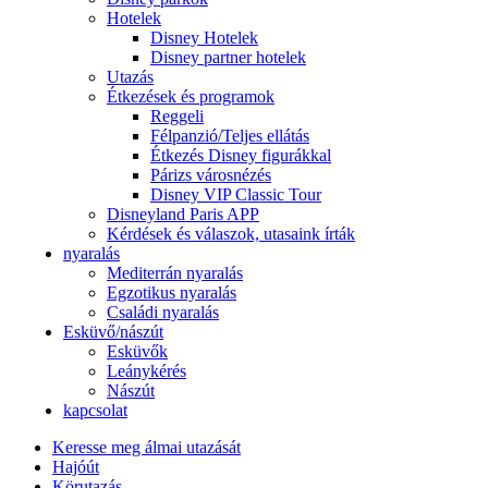
Hotelek
Disney Hotelek
Disney partner hotelek
Utazás
Étkezések és programok
Reggeli
Félpanzió/Teljes ellátás
Étkezés Disney figurákkal
Párizs városnézés
Disney VIP Classic Tour
Disneyland Paris APP
Kérdések és válaszok, utasaink írták
nyaralás
Mediterrán nyaralás
Egzotikus nyaralás
Családi nyaralás
Esküvő/nászút
Esküvők
Leánykérés
Nászút
kapcsolat
Keresse meg álmai utazását
Hajóút
Körutazás