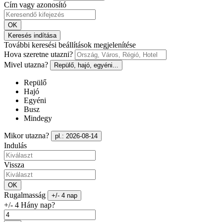
Cím vagy azonosító
OK
Keresés indítása
További keresési beállítások megjelenítése
Hova szeretne utazni?
Mivel utazna?
Repülő, hajó, egyéni...
Repülő
Hajó
Egyéni
Busz
Mindegy
Mikor utazna?
pl.: 2026-08-14
Indulás
Vissza
OK
Rugalmasság
+/- 4 nap
+/- 4 Hány nap?