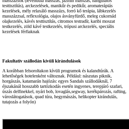
masszázsok (levendula masszás, jázmin masszás, hangulatos
testtisztítás), arckezelések, manikűr és pedikűr, aromaterápiás
kezelések, mély relaxáló masszázs, forró kő terápia, lábkezelés
masszázzsal, reflexológia, olajos ásványfürdő, meleg cukornád
olajkezelés, kávés testtisztítás, citromos testradír, karibi moszat
testkezelés, zöld kávé testkezelés, trópusi arckezelés, speciális
kezelések férfiaknak
Fakultatív szállodán kívüli kirándulások
A korábban felsoroltakon kívüli programok és kalandtúrák. A
lehetőségek hotelenként változnak. Például: nászutas piknik,
horgászás, katamarán hajózás: egyes Sandals szállodáknál, 7
éjszakánál hosszabb tartózkodás esetén ingyenes, terepjáró szafari,
úszás delfinekkel, nyári bob, lovaglás,segway, kerékpározás, rafting,
városlátogatások, quad túra, hegymászás, helikopter kirándulás,
tutajozás a folyón)