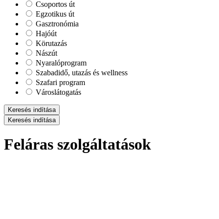
Csoportos út
Egzotikus út
Gasztronómia
Hajóút
Körutazás
Nászút
Nyaralóprogram
Szabadidő, utazás és wellness
Szafari program
Városlátogatás
Keresés indítása
Keresés indítása
Feláras szolgáltatások