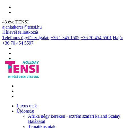
43 éve TENSI
ajanlatkeres@tensi.hu
Hírlevél feliratkozás
Telefonos ügyfélszolgálat:
+36 1 345 1505
+36 70 454 5501
Hajó:
+36 70 454 5597
Luxus utak
Újdonság
Afrika négy keréken - extrém szafari kaland Szalay
Balázzsal
Tematikus utak