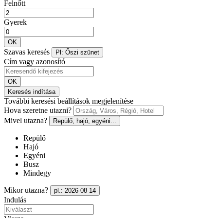
Felnőtt
Gyerek
OK
Szavas keresés
Pl: Őszi szünet
Cím vagy azonosító
OK
Keresés indítása
További keresési beállítások megjelenítése
Hova szeretne utazni?
Mivel utazna?
Repülő, hajó, egyéni...
Repülő
Hajó
Egyéni
Busz
Mindegy
Mikor utazna?
pl.: 2026-08-14
Indulás