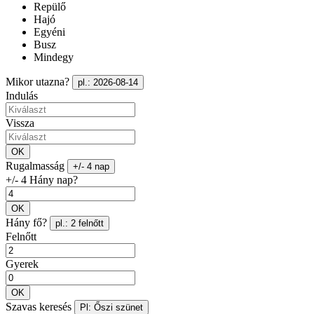
Repülő
Hajó
Egyéni
Busz
Mindegy
Mikor utazna?
pl.: 2026-08-14
Indulás
Vissza
OK
Rugalmasság
+/- 4 nap
+/- 4 Hány nap?
OK
Hány fő?
pl.: 2 felnőtt
Felnőtt
Gyerek
OK
Szavas keresés
Pl: Őszi szünet