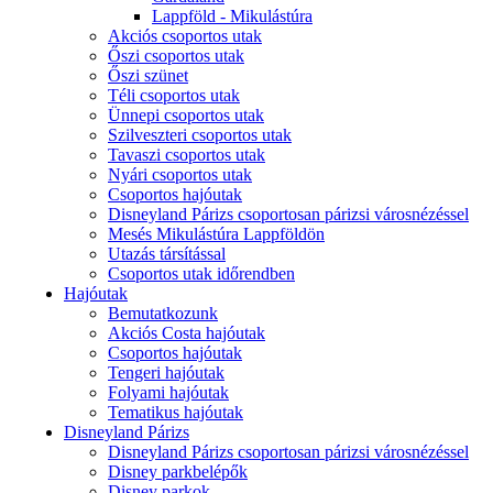
Lappföld - Mikulástúra
Akciós csoportos utak
Őszi csoportos utak
Őszi szünet
Téli csoportos utak
Ünnepi csoportos utak
Szilveszteri csoportos utak
Tavaszi csoportos utak
Nyári csoportos utak
Csoportos hajóutak
Disneyland Párizs csoportosan párizsi városnézéssel
Mesés Mikulástúra Lappföldön
Utazás társítással
Csoportos utak időrendben
Hajóutak
Bemutatkozunk
Akciós Costa hajóutak
Csoportos hajóutak
Tengeri hajóutak
Folyami hajóutak
Tematikus hajóutak
Disneyland Párizs
Disneyland Párizs csoportosan párizsi városnézéssel
Disney parkbelépők
Disney parkok