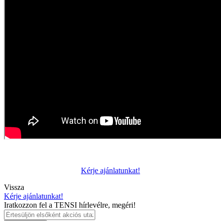
Kérje ajánlatunkat!
Vissza
Kérje ajánlatunkat!
Iratkozzon fel a TENSI hírlevélre, megéri!