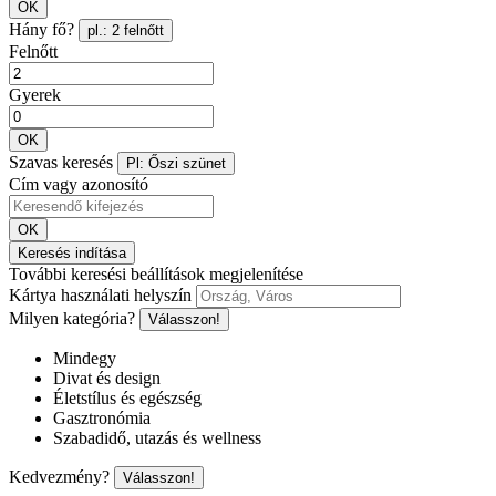
OK
Hány fő?
pl.: 2 felnőtt
Felnőtt
Gyerek
OK
Szavas keresés
Pl: Őszi szünet
Cím vagy azonosító
OK
Keresés indítása
További keresési beállítások megjelenítése
Kártya használati helyszín
Milyen kategória?
Válasszon!
Mindegy
Divat és design
Életstílus és egészség
Gasztronómia
Szabadidő, utazás és wellness
Kedvezmény?
Válasszon!