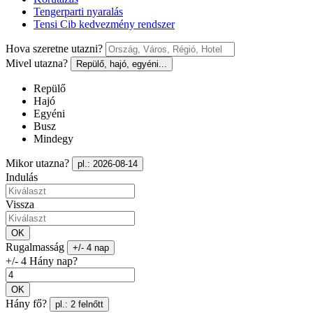
Tengerparti nyaralás
Tensi Cib kedvezmény rendszer
Hova szeretne utazni?
Mivel utazna?
Repülő, hajó, egyéni...
Repülő
Hajó
Egyéni
Busz
Mindegy
Mikor utazna?
pl.: 2026-08-14
Indulás
Vissza
OK
Rugalmasság
+/- 4 nap
+/- 4 Hány nap?
OK
Hány fő?
pl.: 2 felnőtt