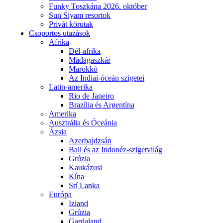
Funky Toszkána 2026. október
Sun Siyam resortok
Privát körutak
Csoportos utazások
Afrika
Dél-afrika
Madagaszkár
Marokkó
Az Indiai-óceán szigetei
Latin-amerika
Rio de Janeiro
Brazília és Argentína
Amerika
Ausztrália és Óceánia
Ázsia
Azerbajdzsán
Bali és az Indonéz-szigetvilág
Grúzia
Kaukázusi
Kína
Srí Lanka
Európa
Izland
Grúzia
Gardaland