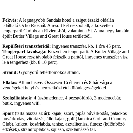
Fekvés:
A legnagyobb Sandals hotel a sziget északi oldalán
található Ocho Riosnál. A resort két részből áll, a közvetlen
tengerparti Caribbean Riviera-ból, valamint a St. Anna hegy lankáira
épült Butler Village and Great House területből.
Repülőtéri transzferidő:
Ingyenes transzfer, kb. 1 óra 45 perc.
Tengerpart távolsága:
Közvetlen tengerparti. A Butler Village and
Great House rész távolabb fekszik a parttól, ingyenes transzfer visz
le a tengerhez (kb. 8-10 perc).
Strand:
Gyönyörű fehérhomokos strand.
Ellátás:
All inclusive. Összesen 16 étterem és 8 bár várja a
vendégeket helyi és nemzetközi ételkülönlegességekkel.
Szolgáltatások:
4 úszómedence, 4 pezsgőfürdő, 3 medencebár,
butik, ingyenes wifi.
Sport
(tartalmazza az ár): kajak, szörf, pipás búvárkodás, palackos
búvárkodás, vitorlázás, álló kajak, golf (Jamaica Golf and Country
Club), krikett, kosárlabda, tenisz, asztalitenisz, fitnesz (különböző
edzések), strandröplabda, squash, sziklamászó fal.