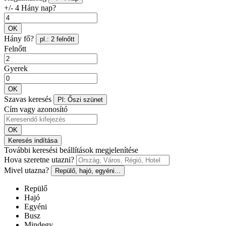
+/- 4 Hány nap?
OK
Hány fő?
pl.: 2 felnőtt
Felnőtt
Gyerek
OK
Szavas keresés
Pl: Őszi szünet
Cím vagy azonosító
OK
Keresés indítása
További keresési beállítások megjelenítése
Hova szeretne utazni?
Mivel utazna?
Repülő, hajó, egyéni...
Repülő
Hajó
Egyéni
Busz
Mindegy