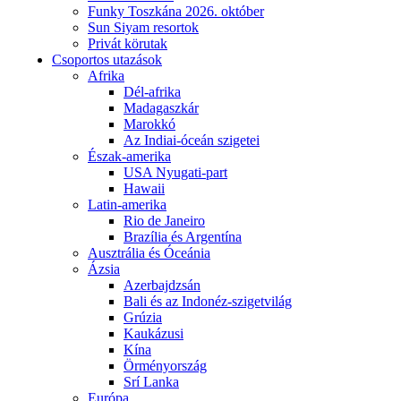
Funky Toszkána 2026. október
Sun Siyam resortok
Privát körutak
Csoportos utazások
Afrika
Dél-afrika
Madagaszkár
Marokkó
Az Indiai-óceán szigetei
Észak-amerika
USA Nyugati-part
Hawaii
Latin-amerika
Rio de Janeiro
Brazília és Argentína
Ausztrália és Óceánia
Ázsia
Azerbajdzsán
Bali és az Indonéz-szigetvilág
Grúzia
Kaukázusi
Kína
Örményország
Srí Lanka
Európa