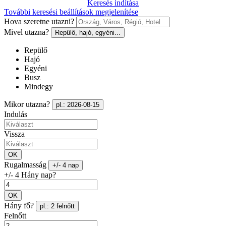
Keresés indítása
További keresési beállítások megjelenítése
Hova szeretne utazni?
Mivel utazna?
Repülő, hajó, egyéni...
Repülő
Hajó
Egyéni
Busz
Mindegy
Mikor utazna?
pl.: 2026-08-15
Indulás
Vissza
OK
Rugalmasság
+/- 4 nap
+/- 4 Hány nap?
OK
Hány fő?
pl.: 2 felnőtt
Felnőtt