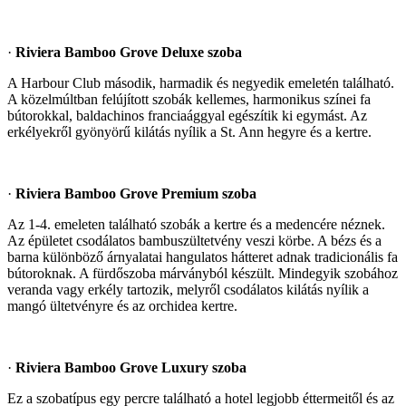
·
Riviera Bamboo Grove Deluxe szoba
A Harbour Club második, harmadik és negyedik emeletén található.
A közelmúltban felújított szobák kellemes, harmonikus színei fa
bútorokkal, baldachinos franciaággyal egészítik ki egymást. Az
erkélyekről gyönyörű kilátás nyílik a St. Ann hegyre és a kertre.
·
Riviera Bamboo Grove Premium szoba
Az 1-4. emeleten található szobák a kertre és a medencére néznek.
Az épületet csodálatos bambuszültetvény veszi körbe. A bézs és a
barna különböző árnyalatai hangulatos hátteret adnak tradicionális fa
bútoroknak. A fürdőszoba márványból készült. Mindegyik szobához
veranda vagy erkély tartozik, melyről csodálatos kilátás nyílik a
mangó ültetvényre és az orchidea kertre.
·
Riviera Bamboo Grove Luxury szoba
Ez a szobatípus egy percre található a hotel legjobb éttermeitől és az