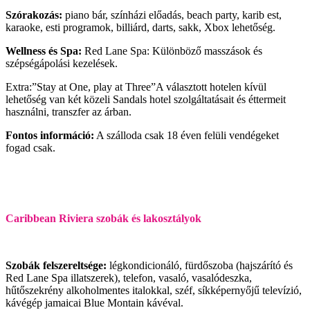
Szórakozás:
piano bár, színházi előadás, beach party, karib est,
karaoke, esti programok, billiárd, darts, sakk, Xbox lehetőség.
Wellness és Spa:
Red Lane Spa: Különböző masszások és
szépségápolási kezelések.
Extra:”Stay at One, play at Three”A választott hotelen kívül
lehetőség van két közeli Sandals hotel szolgáltatásait és éttermeit
használni, transzfer az árban.
Fontos információ:
A szálloda csak 18 éven felüli vendégeket
fogad csak.
Caribbean Riviera szobák és lakosztályok
Szobák felszereltsége:
légkondicionáló, fürdőszoba (hajszárító és
Red Lane Spa illatszerek), telefon, vasaló, vasalódeszka,
hűtőszekrény alkoholmentes italokkal, széf, síkképernyőjű televízió,
kávégép jamaicai Blue Montain kávéval.