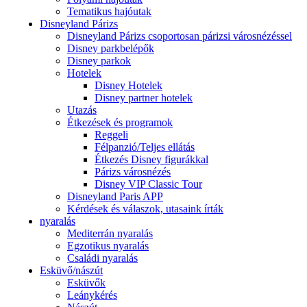
Tematikus hajóutak
Disneyland Párizs
Disneyland Párizs csoportosan párizsi városnézéssel
Disney parkbelépők
Disney parkok
Hotelek
Disney Hotelek
Disney partner hotelek
Utazás
Étkezések és programok
Reggeli
Félpanzió/Teljes ellátás
Étkezés Disney figurákkal
Párizs városnézés
Disney VIP Classic Tour
Disneyland Paris APP
Kérdések és válaszok, utasaink írták
nyaralás
Mediterrán nyaralás
Egzotikus nyaralás
Családi nyaralás
Esküvő/nászút
Esküvők
Leánykérés