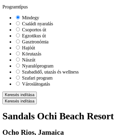
Programtípus
Mindegy
Családi nyaralás
Csoportos út
Egzotikus út
Gasztronómia
Hajóút
Körutazás
Nászút
Nyaralóprogram
Szabadidő, utazás és wellness
Szafari program
Városlátogatás
Keresés indítása
Keresés indítása
Sandals Ochi Beach Resort
Ocho Rios, Jamaica