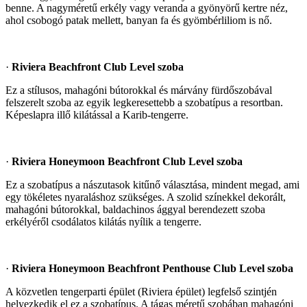
benne. A nagyméretű erkély vagy veranda a gyönyörű kertre néz,
ahol csobogó patak mellett, banyan fa és gyömbérliliom is nő.
·
Riviera Beachfront Club Level szoba
Ez a stílusos, mahagóni bútorokkal és márvány fürdőszobával
felszerelt szoba az egyik legkeresettebb a szobatípus a resortban.
Képeslapra illő kilátással a Karib-tengerre.
·
Riviera Honeymoon Beachfront Club Level szoba
Ez a szobatípus a nászutasok kitűnő választása, mindent megad, ami
egy tökéletes nyaraláshoz szükséges. A szolid színekkel dekorált,
mahagóni bútorokkal, baldachinos ággyal berendezett szoba
erkélyéről csodálatos kilátás nyílik a tengerre.
·
Riviera Honeymoon Beachfront Penthouse Club Level szoba
A közvetlen tengerparti épület (Riviera épület) legfelső szintjén
helyezkedik el ez a szobatípus. A tágas méretű szobában mahagóni