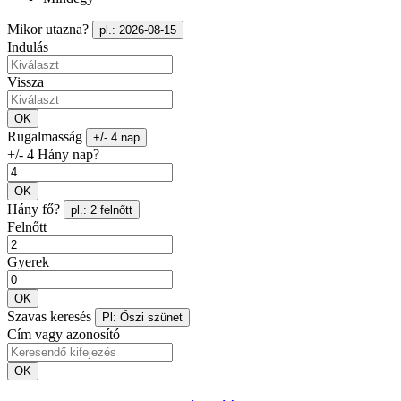
Mikor utazna?
pl.: 2026-08-15
Indulás
Vissza
OK
Rugalmasság
+/- 4 nap
+/- 4 Hány nap?
OK
Hány fő?
pl.: 2 felnőtt
Felnőtt
Gyerek
OK
Szavas keresés
Pl: Őszi szünet
Cím vagy azonosító
OK