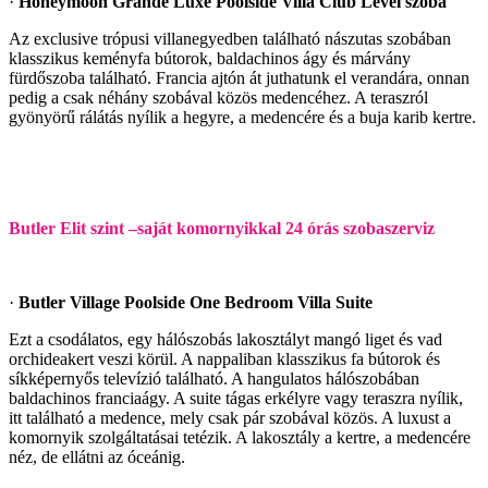
·
Honeymoon Grande Luxe Poolside Villa Club Level szoba
Az exclusive trópusi villanegyedben található nászutas szobában
klasszikus keményfa bútorok, baldachinos ágy és márvány
fürdőszoba található. Francia ajtón át juthatunk el verandára, onnan
pedig a csak néhány szobával közös medencéhez. A teraszról
gyönyörű rálátás nyílik a hegyre, a medencére és a buja karib kertre.
Butler Elit szint –saját komornyikkal 24 órás szobaszerviz
·
Butler Village Poolside One Bedroom Villa Suite
Ezt a csodálatos, egy hálószobás lakosztályt mangó liget és vad
orchideakert veszi körül. A nappaliban klasszikus fa bútorok és
síkképernyős televízió található. A hangulatos hálószobában
baldachinos franciaágy. A suite tágas erkélyre vagy teraszra nyílik,
itt található a medence, mely csak pár szobával közös. A luxust a
komornyik szolgáltatásai tetézik. A lakosztály a kertre, a medencére
néz, de ellátni az óceánig.