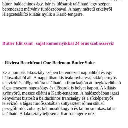
bútor, baldachinos ágy, bár és ülősarok található, egy szépen
berendezett márvány fürdőszobával. A nagy méretű erkélyről
lélegzetelállító kilátás nyílik a Karib-tengerre.
Butler Elit szint –saját komornyikkal 24 órás szobaszerviz
·
Riviera Beachfront One Bedroom Butler Suite
Ez a pompás lakosztály szépen berendezett nappaliból és egy
hálószobából áll. A nappaliban kis teakonyharész, síkképernyős
televízió és ülőgarnitúra található, a franciaajtón át megközelíthető
tágas teraszon napozóágy és ülősarok is helyet kapott. A kilátás
gyönyörű, messze ellátni a Karib-tengeren. A hálószobában igazi
kényelmet biztosít a baldachinos franciaágy és a síkképernyős
televízió, a tágas fürdőszobában süllyesztett római stílusú
pezsgőfürdő, zuhany, két mosdókagyló és külön sminkasztal is
található. A lakosztály teljesen a Karib-tengerre néz.