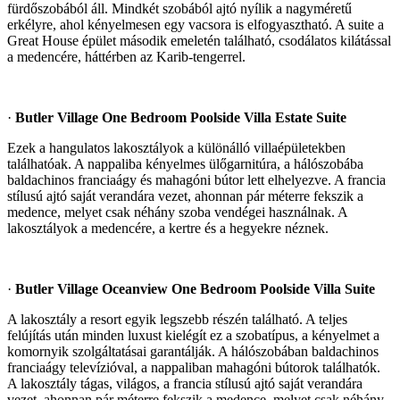
fürdőszobából áll. Mindkét szobából ajtó nyílik a nagyméretű
erkélyre, ahol kényelmesen egy vacsora is elfogyasztható. A suite a
Great House épület második emeletén található, csodálatos kilátással
a medencére, háttérben az Karib-tengerrel.
·
Butler Village One Bedroom Poolside Villa Estate Suite
Ezek a hangulatos lakosztályok a különálló villaépületekben
találhatóak. A nappaliba kényelmes ülőgarnitúra, a hálószobába
baldachinos franciaágy és mahagóni bútor lett elhelyezve. A francia
stílusú ajtó saját verandára vezet, ahonnan pár méterre fekszik a
medence, melyet csak néhány szoba vendégei használnak. A
lakosztályok a medencére, a kertre és a hegyekre néznek.
·
Butler Village Oceanview One Bedroom Poolside Villa Suite
A lakosztály a resort egyik legszebb részén található. A teljes
felújítás után minden luxust kielégít ez a szobatípus, a kényelmet a
komornyik szolgáltatásai garantálják. A hálószobában baldachinos
franciaágy televízióval, a nappaliban mahagóni bútorok találhatók.
A lakosztály tágas, világos, a francia stílusú ajtó saját verandára
vezet, ahonnan pár méterre fekszik a medence, melyet csak néhány