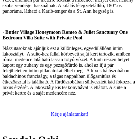
szoba vendégei használnak. A kilátás lélegzetelállító, 180°-os
panoráma, látható a Karib-tenger és a St. Ann hegység is.
·
Butler Village Honeymoon Romeo & Juliet Sanctuary One
Bedroom Villa Suite with Private Pool
Nászutasoknak ajánljuk ezt a különleges, egyedülállóan intim
lakosztályt. A suite-hez fallal körbevett saját kert tartozik, amiben
római medence található lassan folyó vízzel. A kinti részen helyet
kapott egy zuhany és egy pezsgőfürdő is, ahol az ifjú pár
felejthetetlen intim pillanatokat élhet meg. A luxus hálószobában
baldachinos franciaágy, a tágas nappaliban ülőgarnitúra és
étkezőasztal is található. A fürdőszobában süllyesztett kád fokozza a
luxus érzését. A lakosztály kis teakonyhával is ellátott. A suite a
privát kertre és a saját medencére néz.
Kérje ajánlatunkat!