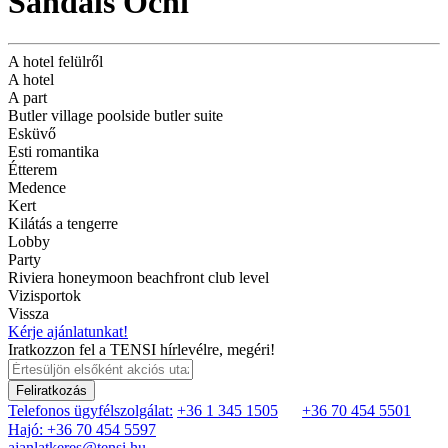
Sandals Ochi
A hotel felülről
A hotel
A part
Butler village poolside butler suite
Esküvő
Esti romantika
Étterem
Medence
Kert
Kilátás a tengerre
Lobby
Party
Riviera honeymoon beachfront club level
Vizisportok
Vissza
Kérje ajánlatunkat!
Iratkozzon fel a TENSI hírlevélre, megéri!
Feliratkozás
Telefonos ügyfélszolgálat:
+36 1 345 1505
+36 70 454 5501
Hajó: +36 70 454 5597
ajanlatkeres@tensi.hu