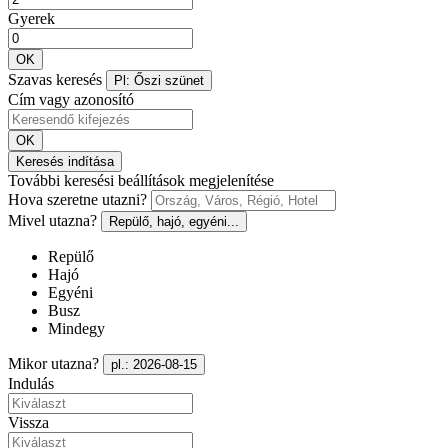
Gyerek
OK
Szavas keresés
Pl: Őszi szünet
Cím vagy azonosító
OK
Keresés indítása
További keresési beállítások megjelenítése
Hova szeretne utazni?
Mivel utazna?
Repülő, hajó, egyéni...
Repülő
Hajó
Egyéni
Busz
Mindegy
Mikor utazna?
pl.: 2026-08-15
Indulás
Vissza