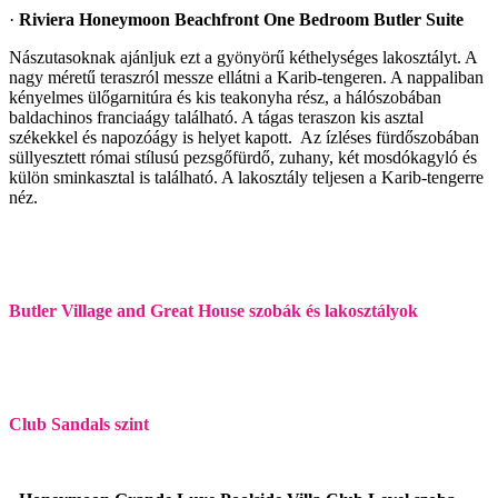
·
Riviera Honeymoon Beachfront One Bedroom Butler Suite
Nászutasoknak ajánljuk ezt a gyönyörű kéthelységes lakosztályt. A
nagy méretű teraszról messze ellátni a Karib-tengeren. A nappaliban
kényelmes ülőgarnitúra és kis teakonyha rész, a hálószobában
baldachinos franciaágy található. A tágas teraszon kis asztal
székekkel és napozóágy is helyet kapott. Az ízléses fürdőszobában
süllyesztett római stílusú pezsgőfürdő, zuhany, két mosdókagyló és
külön sminkasztal is található. A lakosztály teljesen a Karib-tengerre
néz.
Butler Village and Great House szobák és lakosztályok
Club Sandals szint