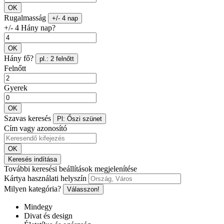
OK
Rugalmasság
+/- 4 nap
+/- 4 Hány nap?
OK
Hány fő?
pl.: 2 felnőtt
Felnőtt
Gyerek
OK
Szavas keresés
Pl: Őszi szünet
Cím vagy azonosító
OK
Keresés indítása
További keresési beállítások megjelenítése
Kártya használati helyszín
Milyen kategória?
Válasszon!
Mindegy
Divat és design