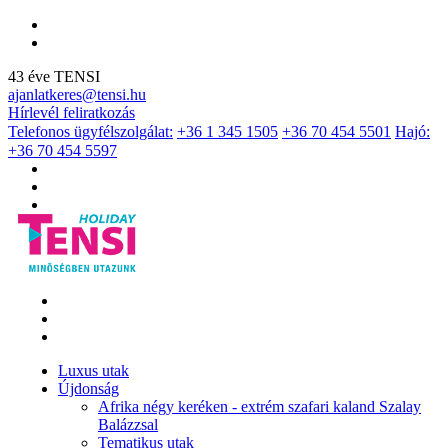
43 éve TENSI
ajanlatkeres@tensi.hu
Hírlevél feliratkozás
Telefonos ügyfélszolgálat:
+36 1 345 1505
+36 70 454 5501
Hajó:
+36 70 454 5597
Luxus utak
Újdonság
Afrika négy keréken - extrém szafari kaland Szalay
Balázzsal
Tematikus utak