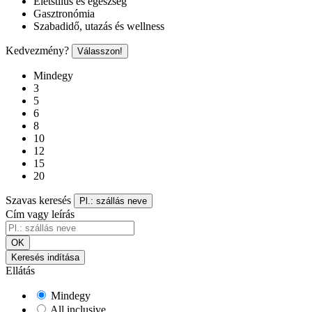
Életstílus és egészség
Gasztronómia
Szabadidő, utazás és wellness
Kedvezmény?
Válasszon!
Mindegy
3
5
6
8
10
12
15
20
Szavas keresés
Pl.: szállás neve
Cím vagy leírás
OK
Keresés indítása
Ellátás
Mindegy
All inclusive