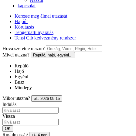
Nászút
kapcsolat
Keresse meg álmai utazását
Hajóút
Körutazás
Tengerparti nyaralás
Tensi Cib kedvezmény rendszer
Hova szeretne utazni?
Mivel utazna?
Repülő, hajó, egyéni...
Repülő
Hajó
Egyéni
Busz
Mindegy
Mikor utazna?
pl.: 2026-08-15
Indulás
Vissza
OK
Rugalmasság
+/- 4 nap