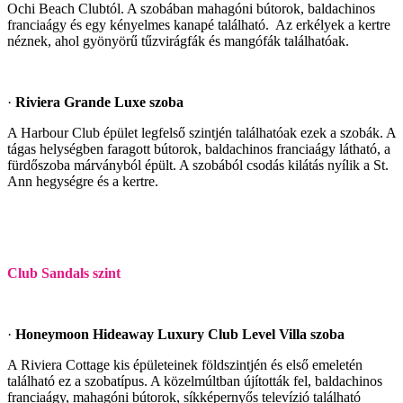
Ochi Beach Clubtól. A szobában mahagóni bútorok, baldachinos
franciaágy és egy kényelmes kanapé található. Az erkélyek a kertre
néznek, ahol gyönyörű tűzvirágfák és mangófák találhatóak.
·
Riviera Grande Luxe szoba
A Harbour Club épület legfelső szintjén találhatóak ezek a szobák. A
tágas helységben faragott bútorok, baldachinos franciaágy látható, a
fürdőszoba márványból épült. A szobából csodás kilátás nyílik a St.
Ann hegységre és a kertre.
Club Sandals szint
·
Honeymoon Hideaway Luxury Club Level Villa szoba
A Riviera Cottage kis épületeinek földszintjén és első emeletén
található ez a szobatípus. A közelmúltban újították fel, baldachinos
franciaágy, mahagóni bútorok, síkképernyős televízió található