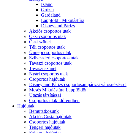
Izland
Grúzia
Gardaland
Lappföld - Mikulástúra
Disneyland Párizs
Akciós csoportos utak
Őszi csoportos utak
Őszi szünet
Téli csoportos utak
Ünnepi csoportos utak
Szilveszteri csoportos utak
Tavaszi csoportos utak
Tavaszi szünet
Nyári csoportos utak
Csoportos hajóutak
Disneyland Párizs csoportosan párizsi városnézéssel
Mesés Mikulástúra Lappföldön
Utazás társítással
Csoportos utak időrendben
Hajóutak
Bemutatkozunk
Akciós Costa hajóutak
Csoportos hajóutak
Tengeri hajóutak
Folyami hajóutak