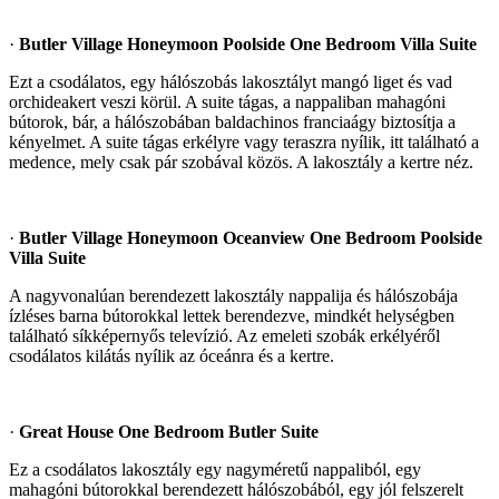
·
Butler Village Honeymoon Poolside One Bedroom Villa Suite
Ezt a csodálatos, egy hálószobás lakosztályt mangó liget és vad
orchideakert veszi körül. A suite tágas, a nappaliban mahagóni
bútorok, bár, a hálószobában baldachinos franciaágy biztosítja a
kényelmet. A suite tágas erkélyre vagy teraszra nyílik, itt található a
medence, mely csak pár szobával közös. A lakosztály a kertre néz.
·
Butler Village Honeymoon Oceanview One Bedroom Poolside
Villa Suite
A nagyvonalúan berendezett lakosztály nappalija és hálószobája
ízléses barna bútorokkal lettek berendezve, mindkét helységben
található síkképernyős televízió. Az emeleti szobák erkélyéről
csodálatos kilátás nyílik az óceánra és a kertre.
·
Great House One Bedroom Butler Suite
Ez a csodálatos lakosztály egy nagyméretű nappaliból, egy
mahagóni bútorokkal berendezett hálószobából, egy jól felszerelt