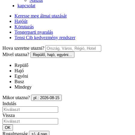
Nászút
kapcsolat
Keresse meg álmai utazását
Hajóút
Körutazás
Tengerparti nyaralás
Tensi Cib kedvezmény rendszer
Hova szeretne utazni?
Mivel utazna?
Repülő, hajó, egyéni...
Repülő
Hajó
Egyéni
Busz
Mindegy
Mikor utazna?
pl.: 2026-08-15
Indulás
Vissza
OK
Rugalmasság
+/- 4 nap