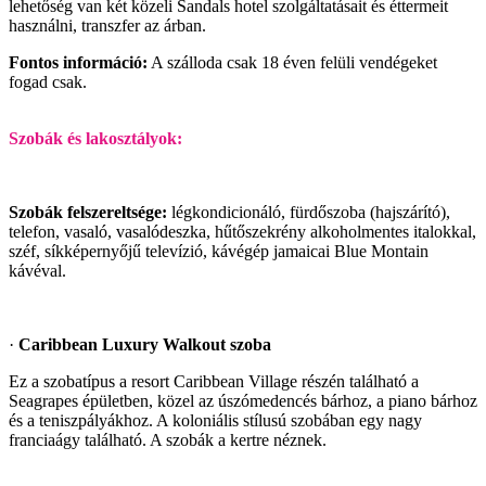
lehetőség van két közeli Sandals hotel szolgáltatásait és éttermeit
használni, transzfer az árban.
Fontos információ:
A szálloda csak 18 éven felüli vendégeket
fogad csak.
Szobák és lakosztályok:
Szobák felszereltsége:
légkondicionáló, fürdőszoba (hajszárító),
telefon, vasaló, vasalódeszka, hűtőszekrény alkoholmentes italokkal,
széf, síkképernyőjű televízió, kávégép jamaicai Blue Montain
kávéval.
·
Caribbean Luxury Walkout szoba
Ez a szobatípus a resort Caribbean Village részén található a
Seagrapes épületben, közel az úszómedencés bárhoz, a piano bárhoz
és a teniszpályákhoz. A koloniális stílusú szobában egy nagy
franciaágy található. A szobák a kertre néznek.