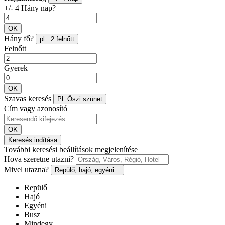
+/- 4 Hány nap?
OK
Hány fő?
pl.: 2 felnőtt
Felnőtt
Gyerek
OK
Szavas keresés
Pl: Őszi szünet
Cím vagy azonosító
OK
Keresés indítása
További keresési beállítások megjelenítése
Hova szeretne utazni?
Mivel utazna?
Repülő, hajó, egyéni...
Repülő
Hajó
Egyéni
Busz
Mindegy