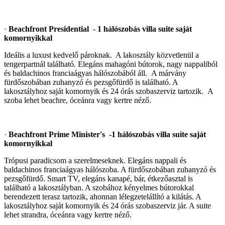
·
Beachfront Presidential - 1 hálószobás villa suite saját
komornyikkal
Ideális a luxust kedvelő pároknak. A lakosztály közvetlenül a
tengerpartnál található. Elegáns mahagóni bútorok, nagy nappaliból
és baldachinos franciaágyas hálószobából áll. A márvány
fürdőszobában zuhanyzó és pezsgőfürdő is található. A
lakosztályhoz saját komornyik és 24 órás szobaszerviz tartozik. A
szoba lehet beachre, óceánra vagy kertre néző.
·
Beachfront Prime Minister's -1 hálószobás villa suite saját
komornyikkal
Trópusi paradicsom a szerelmeseknek. Elegáns nappali és
baldachinos franciaágyas hálószoba. A fürdőszobában zuhanyzó és
pezsgőfürdő. Smart TV, elegáns kanapé, bár, étkezőasztal is
található a lakosztályban. A szobához kényelmes bútorokkal
berendezett terasz tartozik, ahonnan lélegzetelállító a kilátás. A
lakosztályhoz saját komornyik és 24 órás szobaszerviz jár. A suite
lehet strandra, óceánra vagy kertre néző.