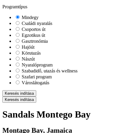
Programtípus
Mindegy
Családi nyaralás
Csoportos út
Egzotikus út
Gasztronómia
Hajóút
Körutazás
Nászút
Nyaralóprogram
Szabadidő, utazás és wellness
Szafari program
Városlátogatás
Keresés indítása
Keresés indítása
Sandals Montego Bay
Montago Bay, Jamaica