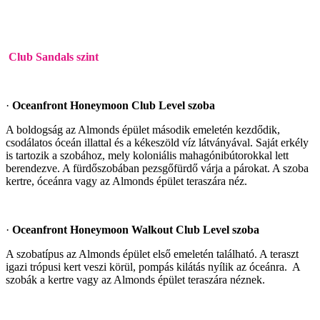
Club Sandals szint
·
Oceanfront Honeymoon Club Level szoba
A boldogság az Almonds épület második emeletén kezdődik,
csodálatos óceán illattal és a kékeszöld víz látványával. Saját erkély
is tartozik a szobához, mely koloniális mahagónibútorokkal lett
berendezve. A fürdőszobában pezsgőfürdő várja a párokat. A szoba
kertre, óceánra vagy az Almonds épület teraszára néz.
·
Oceanfront Honeymoon Walkout Club Level szoba
A szobatípus az Almonds épület első emeletén található. A teraszt
igazi trópusi kert veszi körül, pompás kilátás nyílik az óceánra. A
szobák a kertre vagy az Almonds épület teraszára néznek.