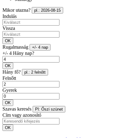
Mikor utazna?
pl.: 2026-08-15
Indulás
Vissza
OK
Rugalmasság
+/- 4 nap
+/- 4 Hány nap?
OK
Hány fő?
pl.: 2 felnőtt
Felnőtt
Gyerek
OK
Szavas keresés
Pl: Őszi szünet
Cím vagy azonosító
OK