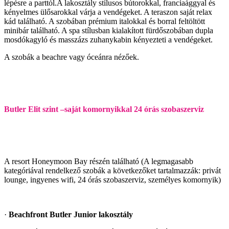
lépésre a parttól.A lakosztály stílusos bútorokkal, franciaággyal és
kényelmes ülősarokkal várja a vendégeket. A teraszon saját relax
kád található. A szobában prémium italokkal és borral feltöltött
minibár található. A spa stílusban kialakított fürdőszobában dupla
mosdókagyló és masszázs zuhanykabin kényezteti a vendégeket.
A szobák a beachre vagy óceánra nézőek.
Butler Elit szint –saját komornyikkal 24 órás szobaszerviz
A resort Honeymoon Bay részén található (A legmagasabb
kategóriával rendelkező szobák a következőket tartalmazzák: privát
lounge, ingyenes wifi, 24 órás szobaszerviz, személyes komornyik)
·
Beachfront Butler Junior lakosztály