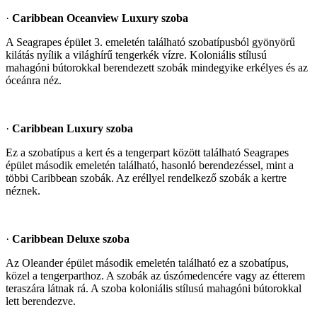
·
Caribbean Oceanview Luxury szoba
A Seagrapes épület 3. emeletén található szobatípusból gyönyörű
kilátás nyílik a világhírű tengerkék vízre. Koloniális stílusú
mahagóni bútorokkal berendezett szobák mindegyike erkélyes és az
óceánra néz.
·
Caribbean Luxury szoba
Ez a szobatípus a kert és a tengerpart között található Seagrapes
épület második emeletén található, hasonló berendezéssel, mint a
többi Caribbean szobák. Az eréllyel rendelkező szobák a kertre
néznek.
·
Caribbean Deluxe szoba
Az Oleander épület második emeletén található ez a szobatípus,
közel a tengerparthoz. A szobák az úszómedencére vagy az étterem
teraszára látnak rá. A szoba koloniális stílusú mahagóni bútorokkal
lett berendezve.