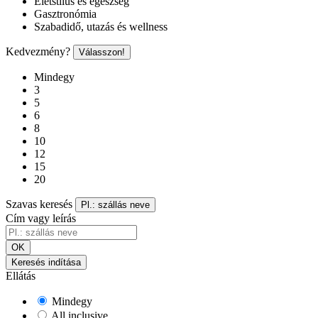
Életstílus és egészség
Gasztronómia
Szabadidő, utazás és wellness
Kedvezmény?
Válasszon!
Mindegy
3
5
6
8
10
12
15
20
Szavas keresés
Pl.: szállás neve
Cím vagy leírás
OK
Keresés indítása
Ellátás
Mindegy
All inclusive