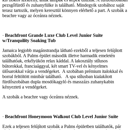
pezsgőfürdő és zuhanyfülke is található. Mindegyik szobához saját
terasz tartozik, melyen keresztül könnyen elérhető a part. A szobák a
beachre vagy az óceánra néznek.
·
Beachfront Grande Luxe Club Level Junior Suite
w/Tranquility Soaking Tub
Jamaica legjobb magánstrandja látható ezekből a teljesen felújított
szobákból. A Palms épület második illetve harmadik emeletén
találhatóak, erkélyükön relax káddal. A lakosztály stílusos
bútorokkal, franciaággyal, két smart TV-vel és kényelmes
ülősarokkal várja a vendégeket. A szobában prémium italokkal és
borral feltöltött minibár található. A spa stílusban kialakított
fürdőszobában dupla mosdókagyló és masszázs zuhanykabin
kényezteti a vendégeket.
A szobák a beachre vagy óceánra néznek.
·
Beachfront Honeymoon Walkout Club Level Junior Suite
Ezek a teljesen felújított szobák a Palms épületben találhatók, pár