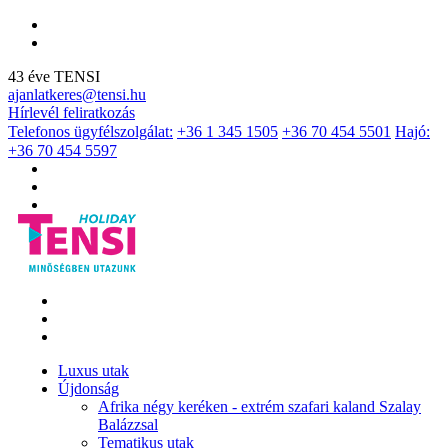
43 éve TENSI
ajanlatkeres@tensi.hu
Hírlevél feliratkozás
Telefonos ügyfélszolgálat:
+36 1 345 1505
+36 70 454 5501
Hajó:
+36 70 454 5597
Luxus utak
Újdonság
Afrika négy keréken - extrém szafari kaland Szalay
Balázzsal
Tematikus utak