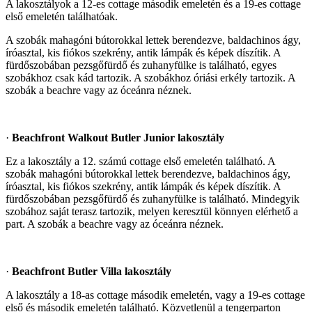
A lakosztályok a 12-es cottage második emeletén és a 19-es cottage
első emeletén találhatóak.
A szobák mahagóni bútorokkal lettek berendezve, baldachinos ágy,
íróasztal, kis fiókos szekrény, antik lámpák és képek díszítik. A
fürdőszobában pezsgőfürdő és zuhanyfülke is található, egyes
szobákhoz csak kád tartozik. A szobákhoz óriási erkély tartozik. A
szobák a beachre vagy az óceánra néznek.
·
Beachfront Walkout Butler Junior lakosztály
Ez a lakosztály a 12. számú cottage első emeletén található. A
szobák mahagóni bútorokkal lettek berendezve, baldachinos ágy,
íróasztal, kis fiókos szekrény, antik lámpák és képek díszítik. A
fürdőszobában pezsgőfürdő és zuhanyfülke is található. Mindegyik
szobához saját terasz tartozik, melyen keresztül könnyen elérhető a
part. A szobák a beachre vagy az óceánra néznek.
·
Beachfront Butler Villa lakosztály
A lakosztály a 18-as cottage második emeletén, vagy a 19-es cottage
első és második emeletén található. Közvetlenül a tengerparton