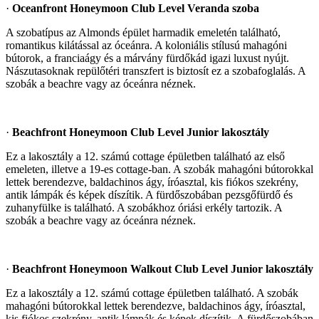
·
Oceanfront Honeymoon Club Level Veranda szoba
A szobatípus az Almonds épület harmadik emeletén található,
romantikus kilátással az óceánra. A koloniális stílusú mahagóni
bútorok, a franciaágy és a márvány fürdőkád igazi luxust nyújt.
Nászutasoknak repülőtéri transzfert is biztosít ez a szobafoglalás. A
szobák a beachre vagy az óceánra néznek.
·
Beachfront Honeymoon Club Level Junior lakosztály
Ez a lakosztály a 12. számú cottage épületben található az első
emeleten, illetve a 19-es cottage-ban. A szobák mahagóni bútorokkal
lettek berendezve, baldachinos ágy, íróasztal, kis fiókos szekrény,
antik lámpák és képek díszítik. A fürdőszobában pezsgőfürdő és
zuhanyfülke is található. A szobákhoz óriási erkély tartozik. A
szobák a beachre vagy az óceánra néznek.
·
Beachfront Honeymoon Walkout Club Level Junior lakosztály
Ez a lakosztály a 12. számú cottage épületben található. A szobák
mahagóni bútorokkal lettek berendezve, baldachinos ágy, íróasztal,
kis fiókos szekrény, antik lámpák és képek díszítik. A fürdőszobában