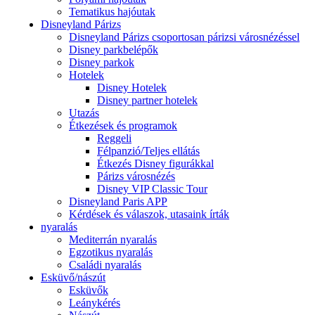
Tematikus hajóutak
Disneyland Párizs
Disneyland Párizs csoportosan párizsi városnézéssel
Disney parkbelépők
Disney parkok
Hotelek
Disney Hotelek
Disney partner hotelek
Utazás
Étkezések és programok
Reggeli
Félpanzió/Teljes ellátás
Étkezés Disney figurákkal
Párizs városnézés
Disney VIP Classic Tour
Disneyland Paris APP
Kérdések és válaszok, utasaink írták
nyaralás
Mediterrán nyaralás
Egzotikus nyaralás
Családi nyaralás
Esküvő/nászút
Esküvők
Leánykérés