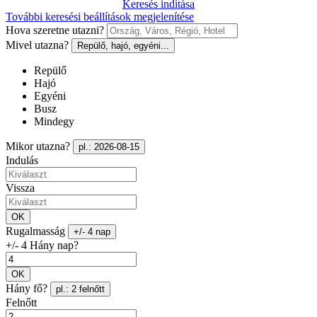
Keresés indítása
További keresési beállítások megjelenítése
Hova szeretne utazni?
Mivel utazna?
Repülő, hajó, egyéni...
Repülő
Hajó
Egyéni
Busz
Mindegy
Mikor utazna?
pl.: 2026-08-15
Indulás
Vissza
OK
Rugalmasság
+/- 4 nap
+/- 4 Hány nap?
OK
Hány fő?
pl.: 2 felnőtt
Felnőtt