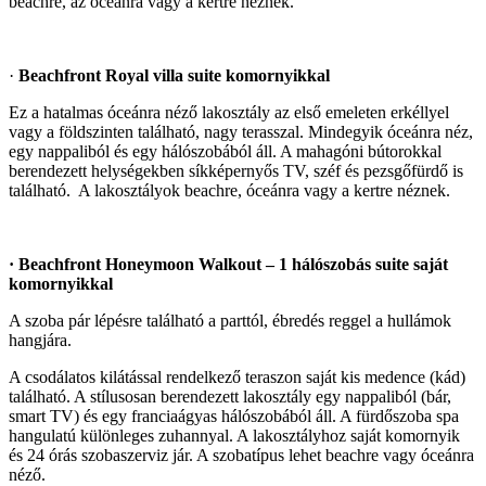
beachre, az óceánra vagy a kertre néznek.
·
Beachfront Royal villa suite komornyikkal
Ez a hatalmas óceánra néző lakosztály az első emeleten erkéllyel
vagy a földszinten található, nagy terasszal. Mindegyik óceánra néz,
egy nappaliból és egy hálószobából áll. A mahagóni bútorokkal
berendezett helységekben síkképernyős TV, széf és pezsgőfürdő is
található. A lakosztályok beachre, óceánra vagy a kertre néznek.
· Beachfront Honeymoon Walkout – 1 hálószobás suite saját
komornyikkal
A szoba pár lépésre található a parttól, ébredés reggel a hullámok
hangjára.
A csodálatos kilátással rendelkező teraszon saját kis medence (kád)
található. A stílusosan berendezett lakosztály egy nappaliból (bár,
smart TV) és egy franciaágyas hálószobából áll. A fürdőszoba spa
hangulatú különleges zuhannyal. A lakosztályhoz saját komornyik
és 24 órás szobaszerviz jár. A szobatípus lehet beachre vagy óceánra
néző.