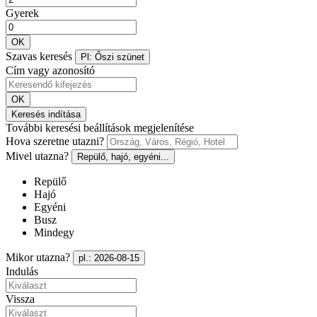
Gyerek
OK
Szavas keresés
Pl: Őszi szünet
Cím vagy azonosító
OK
Keresés indítása
További keresési beállítások megjelenítése
Hova szeretne utazni?
Mivel utazna?
Repülő, hajó, egyéni...
Repülő
Hajó
Egyéni
Busz
Mindegy
Mikor utazna?
pl.: 2026-08-15
Indulás
Vissza