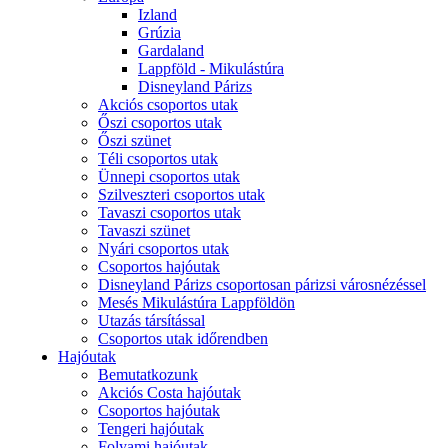
Izland
Grúzia
Gardaland
Lappföld - Mikulástúra
Disneyland Párizs
Akciós csoportos utak
Őszi csoportos utak
Őszi szünet
Téli csoportos utak
Ünnepi csoportos utak
Szilveszteri csoportos utak
Tavaszi csoportos utak
Tavaszi szünet
Nyári csoportos utak
Csoportos hajóutak
Disneyland Párizs csoportosan párizsi városnézéssel
Mesés Mikulástúra Lappföldön
Utazás társítással
Csoportos utak időrendben
Hajóutak
Bemutatkozunk
Akciós Costa hajóutak
Csoportos hajóutak
Tengeri hajóutak
Folyami hajóutak