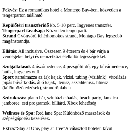
Fekvés:
Ez a romantikus hotel a Montego Bay-ben, közvetlen a
tengerparton található.
Repülőtéri transzferidő
kb. 5-10 perc. Ingyenes transzfer.
Tengerpart távolsága
Közvetlen tengerparti.
Strand
Gyönyörű fehérhomokos strand, Montago Bay legszebb
magánstrandja.
Ellátás:
All inclusive. Összesen 9 étterem és 4 bár várja a
vendégeket helyi és nemzetközi ételkülönlegességekkel.
Szolgáltatások
4 úszómedence, 4 pezsgőfürdő, egy búvármedence,
butik, ingyenes wifi.
Sport
(tartalmazza az ár): kajak, vízisí, tubing (vízifánk), vitorlázás,
pipás búvárkodás, álló kajak, tenisz, asztalitenisz, fitnesz
(különböző edzések), strandröplabda.
Szórakozás:
piano bár, színházi előadás, beach party, Jamaica
jamboree, esti programok, billiárd, Xbox lehetőség.
Wellness és Spa:
Red lane Spa: Különböző masszások és
szépségápolási kezelések.
Extra
:”Stay at One, play at Tree”A választott hotelen kívül