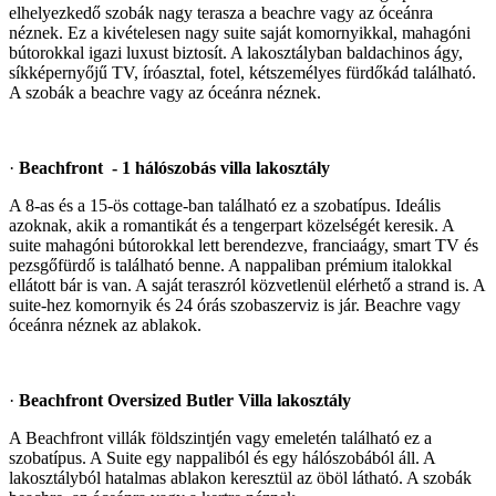
elhelyezkedő szobák nagy terasza a beachre vagy az óceánra
néznek. Ez a kivételesen nagy suite saját komornyikkal, mahagóni
bútorokkal igazi luxust biztosít. A lakosztályban baldachinos ágy,
síkképernyőjű TV, íróasztal, fotel, kétszemélyes fürdőkád található.
A szobák a beachre vagy az óceánra néznek.
·
Beachfront - 1 hálószobás villa lakosztály
A 8-as és a 15-ös cottage-ban található ez a szobatípus. Ideális
azoknak, akik a romantikát és a tengerpart közelségét keresik. A
suite mahagóni bútorokkal lett berendezve, franciaágy, smart TV és
pezsgőfürdő is található benne. A nappaliban prémium italokkal
ellátott bár is van. A saját teraszról közvetlenül elérhető a strand is. A
suite-hez komornyik és 24 órás szobaszerviz is jár. Beachre vagy
óceánra néznek az ablakok.
·
Beachfront Oversized Butler Villa lakosztály
A Beachfront villák földszintjén vagy emeletén található ez a
szobatípus. A Suite egy nappaliból és egy hálószobából áll. A
lakosztályból hatalmas ablakon keresztül az öböl látható. A szobák