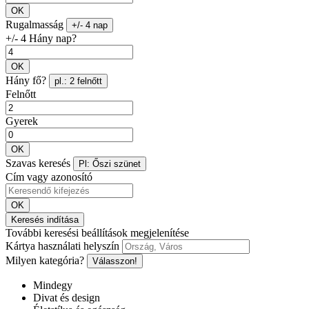
OK
Rugalmasság
+/- 4 nap
+/- 4 Hány nap?
OK
Hány fő?
pl.: 2 felnőtt
Felnőtt
Gyerek
OK
Szavas keresés
Pl: Őszi szünet
Cím vagy azonosító
OK
Keresés indítása
További keresési beállítások megjelenítése
Kártya használati helyszín
Milyen kategória?
Válasszon!
Mindegy
Divat és design