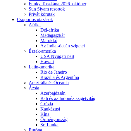
Funky Toszkána 2026. október
Sun Siyam resortok
Privát körutak
Csoportos utazások
Afrika
Dél-afrika
Madagaszkár
Marokkó
Az Indiai-óceán szigetei
Észak-amerika
USA Nyugati-part
Hawaii
Latin-amerika
Rio de Janeiro
Brazília és Argentína
Ausztrália és Óceánia
Ázsia
Azerbajdzsán
Bali és az Indonéz-szigetvilág
Grúzia
Kaukázusi
Kína
Örményország
Srí Lanka
Európa