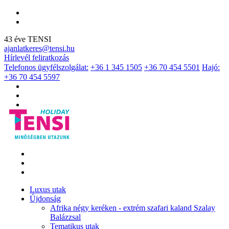
43 éve TENSI
ajanlatkeres@tensi.hu
Hírlevél feliratkozás
Telefonos ügyfélszolgálat:
+36 1 345 1505
+36 70 454 5501
Hajó:
+36 70 454 5597
Luxus utak
Újdonság
Afrika négy keréken - extrém szafari kaland Szalay
Balázzsal
Tematikus utak