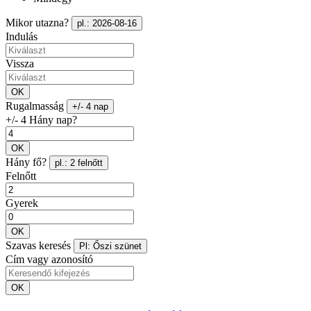
Mikor utazna?
pl.: 2026-08-16
Indulás
Vissza
OK
Rugalmasság
+/- 4 nap
+/- 4 Hány nap?
OK
Hány fő?
pl.: 2 felnőtt
Felnőtt
Gyerek
OK
Szavas keresés
Pl: Őszi szünet
Cím vagy azonosító
OK