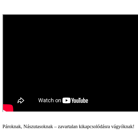
Pároknak, Nászutasoknak – zavartalan kikapcsolódásra vágyóknak!