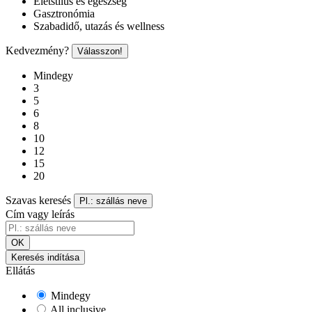
Életstílus és egészség
Gasztronómia
Szabadidő, utazás és wellness
Kedvezmény?
Válasszon!
Mindegy
3
5
6
8
10
12
15
20
Szavas keresés
Pl.: szállás neve
Cím vagy leírás
OK
Keresés indítása
Ellátás
Mindegy
All inclusive