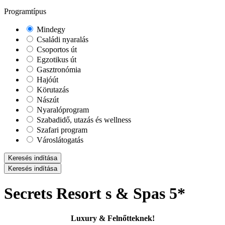
Programtípus
Mindegy
Családi nyaralás
Csoportos út
Egzotikus út
Gasztronómia
Hajóút
Körutazás
Nászút
Nyaralóprogram
Szabadidő, utazás és wellness
Szafari program
Városlátogatás
Keresés indítása
Keresés indítása
Secrets Resort s & Spas 5*
Luxury & Felnőtteknek!