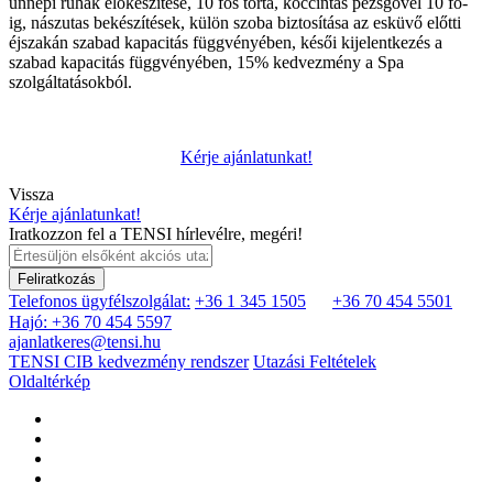
ünnepi ruhák előkészítése, 10 fős torta, koccintás pezsgővel 10 fő-
ig, nászutas bekészítések, külön szoba biztosítása az esküvő előtti
éjszakán szabad kapacitás függvényében, késői kijelentkezés a
szabad kapacitás függvényében, 15% kedvezmény a Spa
szolgáltatásokból.
Kérje ajánlatunkat!
Vissza
Kérje ajánlatunkat!
Iratkozzon fel a TENSI hírlevélre, megéri!
Feliratkozás
Telefonos ügyfélszolgálat:
+36 1 345 1505
+36 70 454 5501
Hajó: +36 70 454 5597
ajanlatkeres@tensi.hu
TENSI CIB kedvezmény rendszer
Utazási Feltételek
Oldaltérkép