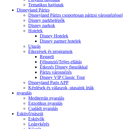
Tematikus hajóutak
Disneyland Párizs
Disneyland Párizs csoportosan párizsi városnézéssel
Disney parkbelépők
Disney parkok
Hotelek
Disney Hotelek
Disney partner hotelek
Utazás
Étkezések és programok
Reggeli
Félpanzió/Teljes ellátás
Étkezés Disney figurákkal
Párizs városnézés
Disney VIP Classic Tour
Disneyland Paris APP
Kérdések és válaszok, utasaink írták
nyaralás
Mediterrán nyaralás
Egzotikus nyaralás
Családi nyaralás
Esküvő/nászút
Esküvők
Leánykérés