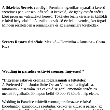
A tökéletes Secrets vendég:
Prémium, egzotikus nyaralást kereső
szerelmes pár, konszolidált stílust kedvelő, de igény esetén széles
körű program választékot kereső. Tökéletes leánykérésre és külföldi
esküvő helyszínéül. A szálloda csak 18 év feletti vendégeket fogad.
Minden részletében a romantikára és az eleganciára törekedtek.
Secrets Resorts úti célok:
Mexikó – Dominika – Jamaica – Costa
Rica
Wedding in paradise esküvői csomag: Ingyenes! *
*Ingyenes esküvői csomag foglalásának a feltételei:
A Preferred Club Junior Suite Ocean View szoba foglalása,
minimum 7 éjszakára. Az esküvő szigorú lemondási feltételek
mellett foglalható, 60 napon belül 40 000 Ft kötbért lép életbe.
Wedding in Paradise esküvői csomag tartalmazza: esküvő
koordinátor, szimbolikus szertartás, csokor és kitűző a párnak, az