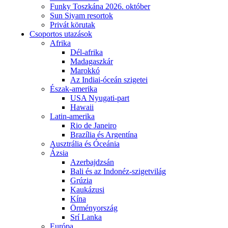
Funky Toszkána 2026. október
Sun Siyam resortok
Privát körutak
Csoportos utazások
Afrika
Dél-afrika
Madagaszkár
Marokkó
Az Indiai-óceán szigetei
Észak-amerika
USA Nyugati-part
Hawaii
Latin-amerika
Rio de Janeiro
Brazília és Argentína
Ausztrália és Óceánia
Ázsia
Azerbajdzsán
Bali és az Indonéz-szigetvilág
Grúzia
Kaukázusi
Kína
Örményország
Srí Lanka
Európa