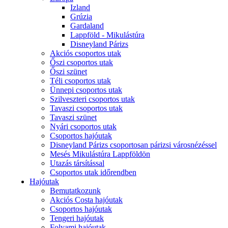
Izland
Grúzia
Gardaland
Lappföld - Mikulástúra
Disneyland Párizs
Akciós csoportos utak
Őszi csoportos utak
Őszi szünet
Téli csoportos utak
Ünnepi csoportos utak
Szilveszteri csoportos utak
Tavaszi csoportos utak
Tavaszi szünet
Nyári csoportos utak
Csoportos hajóutak
Disneyland Párizs csoportosan párizsi városnézéssel
Mesés Mikulástúra Lappföldön
Utazás társítással
Csoportos utak időrendben
Hajóutak
Bemutatkozunk
Akciós Costa hajóutak
Csoportos hajóutak
Tengeri hajóutak
Folyami hajóutak