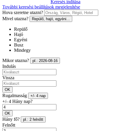
Keresés indítása
További keresési beállítások megjelenítése
Hova szeretne utazni?
Mivel utazna?
Repülő, hajó, egyéni...
Repülő
Hajó
Egyéni
Busz
Mindegy
Mikor utazna?
pl.: 2026-08-16
Indulás
Vissza
OK
Rugalmasság
+/- 4 nap
+/- 4 Hány nap?
OK
Hány fő?
pl.: 2 felnőtt
Felnőtt