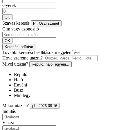
Gyerek
OK
Szavas keresés
Pl: Őszi szünet
Cím vagy azonosító
OK
Keresés indítása
További keresési beállítások megjelenítése
Hova szeretne utazni?
Mivel utazna?
Repülő, hajó, egyéni...
Repülő
Hajó
Egyéni
Busz
Mindegy
Mikor utazna?
pl.: 2026-08-16
Indulás
Vissza