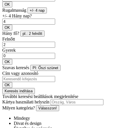
OK
Rugalmasság
+/- 4 nap
+/- 4 Hány nap?
OK
Hány fő?
pl.: 2 felnőtt
Felnőtt
Gyerek
OK
Szavas keresés
Pl: Őszi szünet
Cím vagy azonosító
OK
Keresés indítása
További keresési beállítások megjelenítése
Kártya használati helyszín
Milyen kategória?
Válasszon!
Mindegy
Divat és design