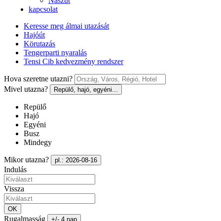
Nászút
kapcsolat
Keresse meg álmai utazását
Hajóút
Körutazás
Tengerparti nyaralás
Tensi Cib kedvezmény rendszer
Hova szeretne utazni?
Mivel utazna?
Repülő, hajó, egyéni...
Repülő
Hajó
Egyéni
Busz
Mindegy
Mikor utazna?
pl.: 2026-08-16
Indulás
Vissza
OK
Rugalmasság
+/- 4 nap