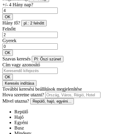
+/- 4 Hány nap?
OK
Hány fő?
pl.: 2 felnőtt
Felnőtt
Gyerek
OK
Szavas keresés
Pl: Őszi szünet
Cím vagy azonosító
OK
Keresés indítása
További keresési beállítások megjelenítése
Hova szeretne utazni?
Mivel utazna?
Repülő, hajó, egyéni...
Repülő
Hajó
Egyéni
Busz
Mindegy