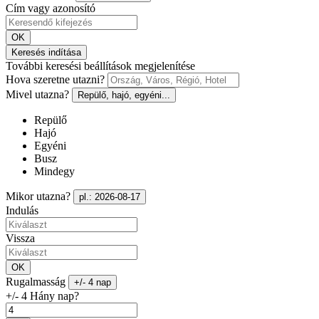
Cím vagy azonosító
OK
Keresés indítása
További keresési beállítások megjelenítése
Hova szeretne utazni?
Mivel utazna?
Repülő, hajó, egyéni...
Repülő
Hajó
Egyéni
Busz
Mindegy
Mikor utazna?
pl.: 2026-08-17
Indulás
Vissza
OK
Rugalmasság
+/- 4 nap
+/- 4 Hány nap?