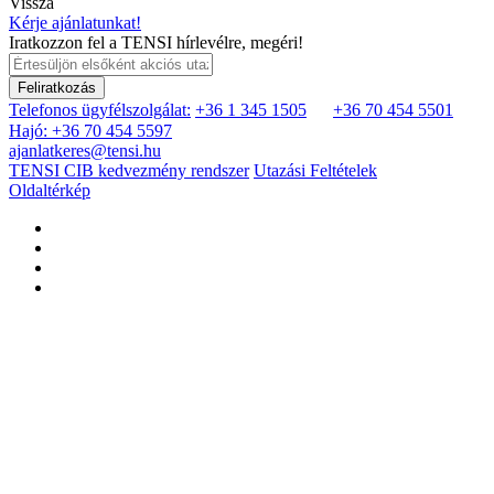
Vissza
Kérje ajánlatunkat!
Iratkozzon fel a TENSI hírlevélre, megéri!
Feliratkozás
Telefonos ügyfélszolgálat:
+36 1 345 1505
+36 70 454 5501
Hajó: +36 70 454 5597
ajanlatkeres@tensi.hu
TENSI CIB kedvezmény rendszer
Utazási Feltételek
Oldaltérkép