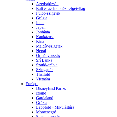
Azerbajdzsán
Bali és az Indonéz-szigetvilág
Fülöp-szigetek
Grúzia
India
Japán
Jordánia
Kaukázusi
Kína
Maldív-szigetek
Nepál
Örményország
Srí Lanka
Szaúd-arábia
Szingapúr
Thaiföld
Vietnám
Európa
Disneyland Párizs
Izland
Gardaland
Grúzia
Lappföld - Mikulástúra
Montenegró
Spanyolország