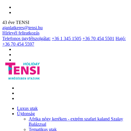
43 éve TENSI
ajanlatkeres@tensi.hu
Hírlevél feliratkozás
Telefonos ügyfélszolgálat:
+36 1 345 1505
+36 70 454 5501
Hajó:
+36 70 454 5597
Luxus utak
Újdonság
Afrika négy keréken - extrém szafari kaland Szalay
Balázzsal
Tematikus utak