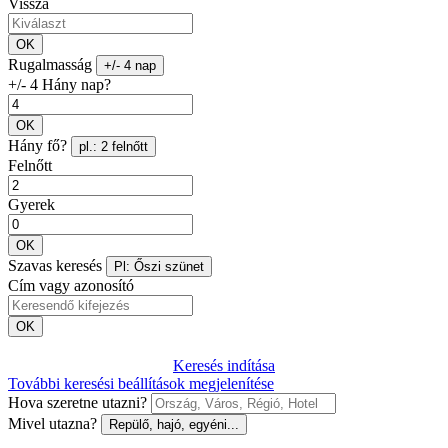
Vissza
OK
Rugalmasság
+/- 4 nap
+/- 4 Hány nap?
OK
Hány fő?
pl.: 2 felnőtt
Felnőtt
Gyerek
OK
Szavas keresés
Pl: Őszi szünet
Cím vagy azonosító
OK
Keresés indítása
További keresési beállítások megjelenítése
Hova szeretne utazni?
Mivel utazna?
Repülő, hajó, egyéni...