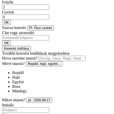
Felnőtt
Gyerek
OK
Szavas keresés
Pl: Őszi szünet
Cím vagy azonosító
OK
Keresés indítása
További keresési beállítások megjelenítése
Hova szeretne utazni?
Mivel utazna?
Repülő, hajó, egyéni...
Repülő
Hajó
Egyéni
Busz
Mindegy
Mikor utazna?
pl.: 2026-08-17
Indulás