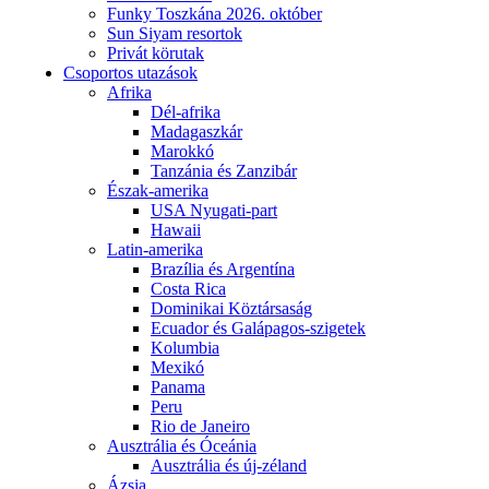
Funky Toszkána 2026. október
Sun Siyam resortok
Privát körutak
Csoportos utazások
Afrika
Dél-afrika
Madagaszkár
Marokkó
Tanzánia és Zanzibár
Észak-amerika
USA Nyugati-part
Hawaii
Latin-amerika
Brazília és Argentína
Costa Rica
Dominikai Köztársaság
Ecuador és Galápagos-szigetek
Kolumbia
Mexikó
Panama
Peru
Rio de Janeiro
Ausztrália és Óceánia
Ausztrália és új-zéland
Ázsia