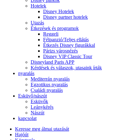
Disney parkok
Hotelek
Disney Hotelek
Disney partner hotelek
Utazás
Étkezések és programok
Reggeli
Félpanzió/Teljes ellátás
Étkezés Disney figurákkal
Párizs városnézés
Disney VIP Classic Tour
Disneyland Paris APP
Kérdések és válaszok, utasaink írták
nyaralás
Mediterrán nyaralás
Egzotikus nyaralás
Családi nyaralás
Esküvő/nászút
Esküvők
Leánykérés
Nászút
kapcsolat
Keresse meg álmai utazását
Hajóút