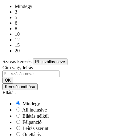
Mindegy
3
5
6
8
10
12
15
20
Szavas keresés
Pl.: szállás neve
Cím vagy leírás
OK
Keresés indítása
Ellátás
Mindegy
All inclusive
Ellátás nélkül
Félpanzió
Leírás szerint
Önellátás