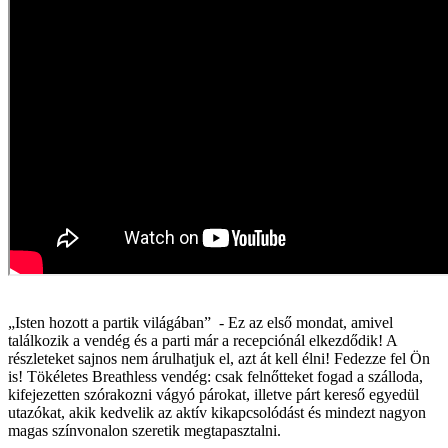
„Isten hozott a partik világában” - Ez az első mondat, amivel
találkozik a vendég és a parti már a recepciónál elkezdődik! A
részleteket sajnos nem árulhatjuk el, azt át kell élni! Fedezze fel Ön
is! Tökéletes Breathless vendég: csak felnőtteket fogad a szálloda,
kifejezetten szórakozni vágyó párokat, illetve párt kereső egyedül
utazókat, akik kedvelik az aktív kikapcsolódást és mindezt nagyon
magas színvonalon szeretik megtapasztalni.