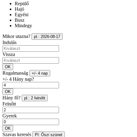
Repülő
Hajó
Egyéni
Busz
Mindegy
Mikor utazna?
pl.: 2026-08-17
Indulás
Vissza
OK
Rugalmasság
+/- 4 nap
+/- 4 Hány nap?
OK
Hány fő?
pl.: 2 felnőtt
Felnőtt
Gyerek
OK
Szavas keresés
Pl: Őszi szünet