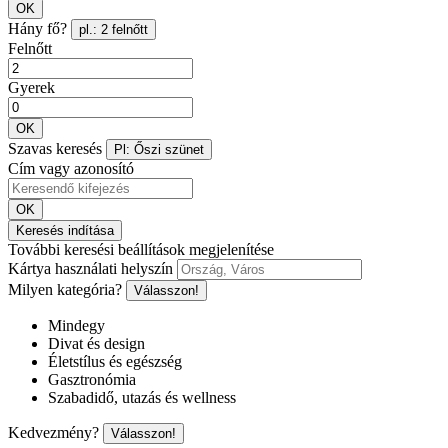
OK
Hány fő?
pl.: 2 felnőtt
Felnőtt
Gyerek
OK
Szavas keresés
Pl: Őszi szünet
Cím vagy azonosító
OK
Keresés indítása
További keresési beállítások megjelenítése
Kártya használati helyszín
Milyen kategória?
Válasszon!
Mindegy
Divat és design
Életstílus és egészség
Gasztronómia
Szabadidő, utazás és wellness
Kedvezmény?
Válasszon!