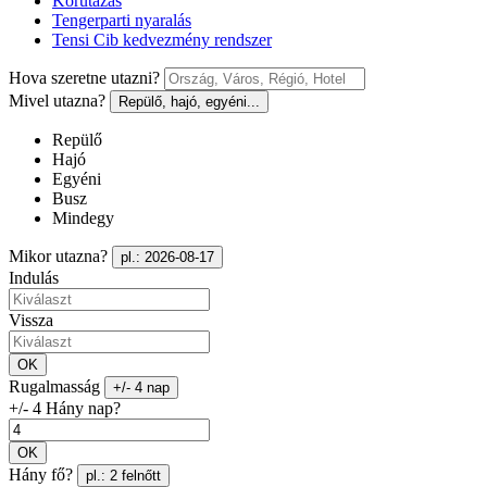
Körutazás
Tengerparti nyaralás
Tensi Cib kedvezmény rendszer
Hova szeretne utazni?
Mivel utazna?
Repülő, hajó, egyéni...
Repülő
Hajó
Egyéni
Busz
Mindegy
Mikor utazna?
pl.: 2026-08-17
Indulás
Vissza
OK
Rugalmasság
+/- 4 nap
+/- 4 Hány nap?
OK
Hány fő?
pl.: 2 felnőtt