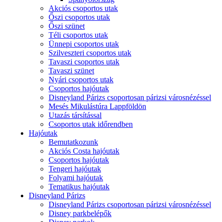
Akciós csoportos utak
Őszi csoportos utak
Őszi szünet
Téli csoportos utak
Ünnepi csoportos utak
Szilveszteri csoportos utak
Tavaszi csoportos utak
Tavaszi szünet
Nyári csoportos utak
Csoportos hajóutak
Disneyland Párizs csoportosan párizsi városnézéssel
Mesés Mikulástúra Lappföldön
Utazás társítással
Csoportos utak időrendben
Hajóutak
Bemutatkozunk
Akciós Costa hajóutak
Csoportos hajóutak
Tengeri hajóutak
Folyami hajóutak
Tematikus hajóutak
Disneyland Párizs
Disneyland Párizs csoportosan párizsi városnézéssel
Disney parkbelépők