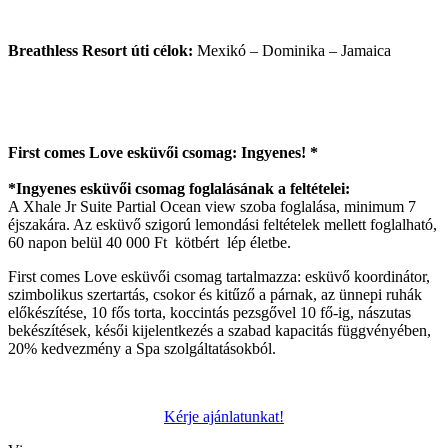
Breathless Resort úti célok:
Mexikó – Dominika – Jamaica
First comes Love esküvői csomag: Ingyenes! *
*Ingyenes esküvői csomag foglalásának a feltételei:
A Xhale Jr Suite Partial Ocean view szoba foglalása, minimum 7
éjszakára. Az esküvő szigorú lemondási feltételek mellett foglalható,
60 napon belül 40 000 Ft kötbért lép életbe.
First comes Love esküvői csomag tartalmazza: esküvő koordinátor,
szimbolikus szertartás, csokor és kitűző a párnak, az ünnepi ruhák
előkészítése, 10 fős torta, koccintás pezsgővel 10 fő-ig, nászutas
bekészítések, késői kijelentkezés a szabad kapacitás függvényében,
20% kedvezmény a Spa szolgáltatásokból.
Kérje ajánlatunkat!