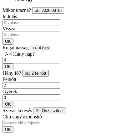
Mikor utazna?
pl.: 2026-08-16
Indulás
Vissza
OK
Rugalmasság
+/- 4 nap
+/- 4 Hány nap?
OK
Hány fő?
pl.: 2 felnőtt
Felnőtt
Gyerek
OK
Szavas keresés
Pl: Őszi szünet
Cím vagy azonosító
OK