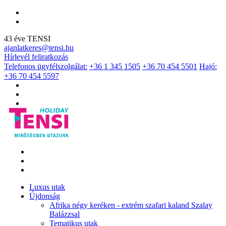
43 éve TENSI
ajanlatkeres@tensi.hu
Hírlevél feliratkozás
Telefonos ügyfélszolgálat:
+36 1 345 1505
+36 70 454 5501
Hajó:
+36 70 454 5597
Luxus utak
Újdonság
Afrika négy keréken - extrém szafari kaland Szalay
Balázzsal
Tematikus utak