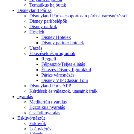
Tematikus hajóutak
Disneyland Párizs
Disneyland Párizs csoportosan párizsi városnézéssel
Disney parkbelépők
Disney parkok
Hotelek
Disney Hotelek
Disney partner hotelek
Utazás
Étkezések és programok
Reggeli
Félpanzió/Teljes ellátás
Étkezés Disney figurákkal
Párizs városnézés
Disney VIP Classic Tour
Disneyland Paris APP
Kérdések és válaszok, utasaink írták
nyaralás
Mediterrán nyaralás
Egzotikus nyaralás
Családi nyaralás
Esküvő/nászút
Esküvők
Leánykérés