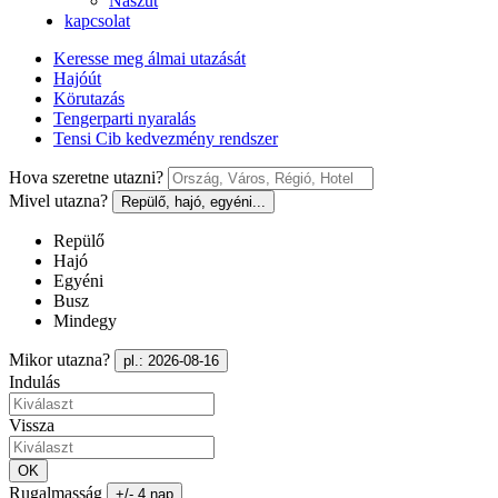
Nászút
kapcsolat
Keresse meg álmai utazását
Hajóút
Körutazás
Tengerparti nyaralás
Tensi Cib kedvezmény rendszer
Hova szeretne utazni?
Mivel utazna?
Repülő, hajó, egyéni...
Repülő
Hajó
Egyéni
Busz
Mindegy
Mikor utazna?
pl.: 2026-08-16
Indulás
Vissza
OK
Rugalmasság
+/- 4 nap