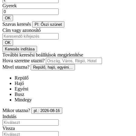
Gyerek
OK
Szavas keresés
Pl: Őszi szünet
Cím vagy azonosító
OK
Keresés indítása
További keresési beállítások megjelenítése
Hova szeretne utazni?
Mivel utazna?
Repülő, hajó, egyéni...
Repülő
Hajó
Egyéni
Busz
Mindegy
Mikor utazna?
pl.: 2026-08-16
Indulás
Vissza