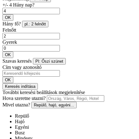
+/- 4 Hány nap?
OK
Hány fő?
pl.: 2 felnőtt
Felnőtt
Gyerek
OK
Szavas keresés
Pl: Őszi szünet
Cím vagy azonosító
OK
Keresés indítása
További keresési beállítások megjelenítése
Hova szeretne utazni?
Mivel utazna?
Repülő, hajó, egyéni...
Repülő
Hajó
Egyéni
Busz
Mindegy