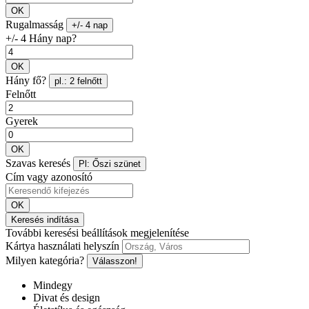
OK
Rugalmasság
+/- 4 nap
+/- 4 Hány nap?
OK
Hány fő?
pl.: 2 felnőtt
Felnőtt
Gyerek
OK
Szavas keresés
Pl: Őszi szünet
Cím vagy azonosító
OK
Keresés indítása
További keresési beállítások megjelenítése
Kártya használati helyszín
Milyen kategória?
Válasszon!
Mindegy
Divat és design