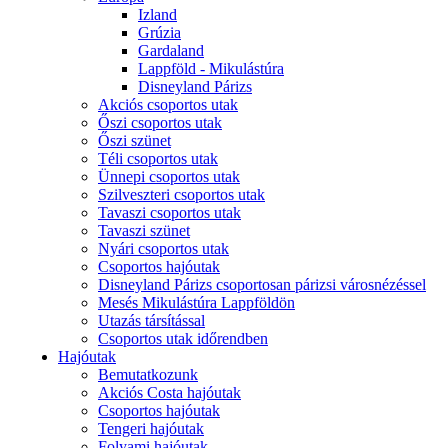
Izland
Grúzia
Gardaland
Lappföld - Mikulástúra
Disneyland Párizs
Akciós csoportos utak
Őszi csoportos utak
Őszi szünet
Téli csoportos utak
Ünnepi csoportos utak
Szilveszteri csoportos utak
Tavaszi csoportos utak
Tavaszi szünet
Nyári csoportos utak
Csoportos hajóutak
Disneyland Párizs csoportosan párizsi városnézéssel
Mesés Mikulástúra Lappföldön
Utazás társítással
Csoportos utak időrendben
Hajóutak
Bemutatkozunk
Akciós Costa hajóutak
Csoportos hajóutak
Tengeri hajóutak
Folyami hajóutak