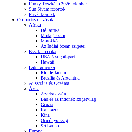
Funky Toszkána 2026. október
Sun Siyam resortok
Privát körutak
Csoportos utazások
Afrika
Dél-afrika
Madagaszkár
Marokkó
Az Indiai-óceán szigetei
Észak-amerika
USA Nyugati-part
Hawaii
Latin-amerika
Rio de Janeiro
Brazília és Argentína
Ausztrália és Óceánia
Ázsia
Azerbajdzsán
Bali és az Indonéz-szigetvilág
Grúzia
Kaukázusi
Kína
Örményország
Srí Lanka
Európa