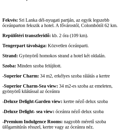
Fekvés:
Sri Lanka dél-nyugati partján, az egyik legszebb
óceánparton fekszik a hotel. A fővárostól, Colombótól 62 km.
Repülőtéri transzferidő:
kb. 2 óra (109 km).
Tengerpart távolsága:
Közvetlen óceánparti.
Strand:
Gyönyörű homokos strand a hotel két oldalán.
Szoba:
Minden szoba felújított.
-Superior Charm:
34 m2, erkélyes szoba rálátás a kertre
-Superior Charm-Sea view:
34 m2-es szoba az emeleten,
gyönyörű kilátással az óceánra
-Deluxe Delight-Garden view:
kertre néző delux szoba
-Deluxe Delight- sea view:
óceánra néző delux szoba
-Premium Indulgence Rooms:
nagyobb méretű szoba
ülőgarnitúrás résszel, kertre vagy az óceánra néz.