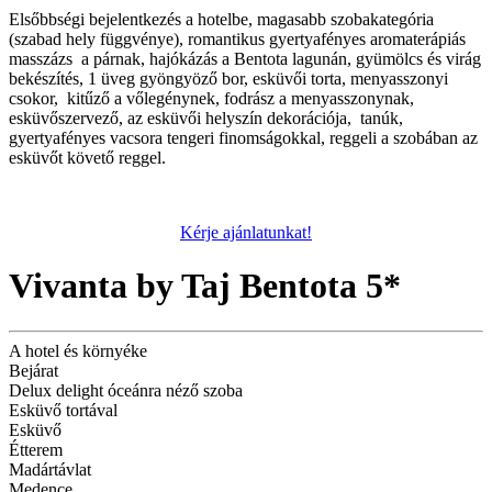
Elsőbbségi bejelentkezés a hotelbe, magasabb szobakategória
(szabad hely függvénye), romantikus gyertyafényes aromaterápiás
masszázs a párnak, hajókázás a Bentota lagunán, gyümölcs és virág
bekészítés, 1 üveg gyöngyöző bor, esküvői torta, menyasszonyi
csokor, kitűző a vőlegénynek, fodrász a menyasszonynak,
esküvőszervező, az esküvői helyszín dekorációja, tanúk,
gyertyafényes vacsora tengeri finomságokkal, reggeli a szobában az
esküvőt követő reggel.
Kérje ajánlatunkat!
Vivanta by Taj Bentota 5*
A hotel és környéke
Bejárat
Delux delight óceánra néző szoba
Esküvő tortával
Esküvő
Étterem
Madártávlat
Medence