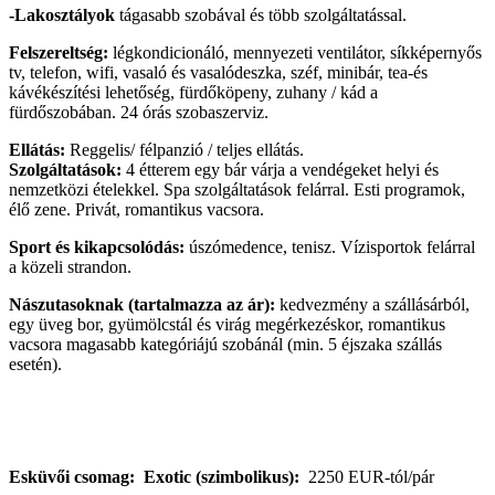
-Lakosztályok
tágasabb szobával és több szolgáltatással.
Felszereltség:
légkondicionáló, mennyezeti ventilátor, síkképernyős
tv, telefon, wifi, vasaló és vasalódeszka, széf, minibár, tea-és
kávékészítési lehetőség, fürdőköpeny, zuhany / kád a
fürdőszobában. 24 órás szobaszerviz.
Ellátás:
Reggelis/ félpanzió / teljes ellátás.
Szolgáltatások:
4 étterem egy bár várja a vendégeket helyi és
nemzetközi ételekkel. Spa szolgáltatások felárral. Esti programok,
élő zene. Privát, romantikus vacsora.
Sport és kikapcsolódás:
úszómedence, tenisz. Vízisportok felárral
a közeli strandon.
Nászutasoknak (tartalmazza az ár):
kedvezmény a szállásárból,
egy üveg bor, gyümölcstál és virág megérkezéskor, romantikus
vacsora magasabb kategóriájú szobánál (min. 5 éjszaka szállás
esetén).
Esküvői csomag: Exotic (szimbolikus):
2250 EUR-tól/pár