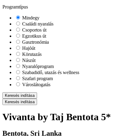
Programtípus
Mindegy
Családi nyaralás
Csoportos út
Egzotikus út
Gasztronómia
Hajóút
Körutazás
Nászút
Nyaralóprogram
Szabadidő, utazás és wellness
Szafari program
Városlátogatás
Keresés indítása
Keresés indítása
Vivanta by Taj Bentota 5*
Bentota, Sri Lanka