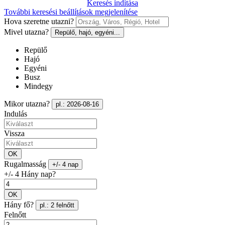
Keresés indítása
További keresési beállítások megjelenítése
Hova szeretne utazni?
Mivel utazna?
Repülő, hajó, egyéni...
Repülő
Hajó
Egyéni
Busz
Mindegy
Mikor utazna?
pl.: 2026-08-16
Indulás
Vissza
OK
Rugalmasság
+/- 4 nap
+/- 4 Hány nap?
OK
Hány fő?
pl.: 2 felnőtt
Felnőtt