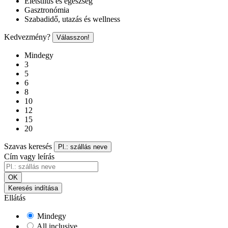
Életstílus és egészség
Gasztronómia
Szabadidő, utazás és wellness
Kedvezmény?
Válasszon!
Mindegy
3
5
6
8
10
12
15
20
Szavas keresés
Pl.: szállás neve
Cím vagy leírás
OK
Keresés indítása
Ellátás
Mindegy
All inclusive