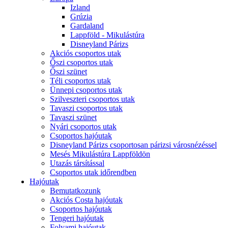
Izland
Grúzia
Gardaland
Lappföld - Mikulástúra
Disneyland Párizs
Akciós csoportos utak
Őszi csoportos utak
Őszi szünet
Téli csoportos utak
Ünnepi csoportos utak
Szilveszteri csoportos utak
Tavaszi csoportos utak
Tavaszi szünet
Nyári csoportos utak
Csoportos hajóutak
Disneyland Párizs csoportosan párizsi városnézéssel
Mesés Mikulástúra Lappföldön
Utazás társítással
Csoportos utak időrendben
Hajóutak
Bemutatkozunk
Akciós Costa hajóutak
Csoportos hajóutak
Tengeri hajóutak
Folyami hajóutak