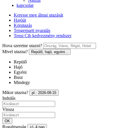
Nászút
kapcsolat
Keresse meg álmai utazását
Hajóút
Körutazás
Tengerparti nyaralás
Tensi Cib kedvezmény rendszer
Hova szeretne utazni?
Mivel utazna?
Repülő, hajó, egyéni...
Repülő
Hajó
Egyéni
Busz
Mindegy
Mikor utazna?
pl.: 2026-08-15
Indulás
Vissza
OK
Rugalmasság
+/- 4 nap