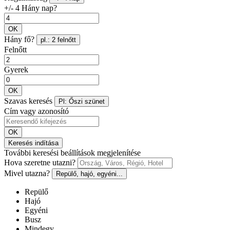
+/- 4 Hány nap?
OK
Hány fő?
pl.: 2 felnőtt
Felnőtt
Gyerek
OK
Szavas keresés
Pl: Őszi szünet
Cím vagy azonosító
OK
Keresés indítása
További keresési beállítások megjelenítése
Hova szeretne utazni?
Mivel utazna?
Repülő, hajó, egyéni...
Repülő
Hajó
Egyéni
Busz
Mindegy