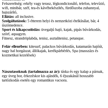
Felszereltség: erkély vagy terasz, légkondicionáló, telefon, televízió,
wifi, minibár, széf, tea-és kávébekészítés, fürdőszoba zuhannyal,
hajszárító,
Ellátás:
all inclusive.
Szolgáltatások:
5 étterem helyi és nemzetközi ételkínálat, bár, 4
úszómedence.
Sport és kikapcsolódás:
üvegaljú hajó, kajak, pipás búvárkodás,
szörf, aquagym.
Fitnesz, strandröplabda, tenisz, asztalitenisz, petanque.
Felár ellenében:
kitesurf, palackos búvárkodás, katamarán hajóút,
nagy hal horgászat, állókajak, kerékpárbérlés, Spa (masszázs és
kozmetikai kezelések)
Nászutasoknak (tartalmazza az ár):
táska és egy kalap a párnak,
egy üveg bor, érkezéskor kis ajándék, 6 éjszakánál hosszabb
tartózkodás esetén egy romantikus vacsora.