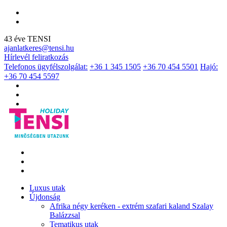
43 éve TENSI
ajanlatkeres@tensi.hu
Hírlevél feliratkozás
Telefonos ügyfélszolgálat:
+36 1 345 1505
+36 70 454 5501
Hajó:
+36 70 454 5597
Luxus utak
Újdonság
Afrika négy keréken - extrém szafari kaland Szalay
Balázzsal
Tematikus utak