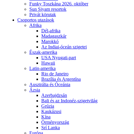
Funky Toszkána 2026. október
Sun Siyam resortok
Privát körutak
Csoportos utazások
Afrika
Dél-afrika
Madagaszkár
Marokkó
Az Indiai-óceán szigetei
Észak-amerika
USA Nyugati-part
Hawaii
Latin-amerika
Rio de Janeiro
Brazília és Argentína
Ausztrália és Óceánia
Ázsia
Azerbajdzsán
Bali és az Indonéz-szigetvilág
Grúzia
Kaukázusi
Kína
Örményország
Srí Lanka
Európa