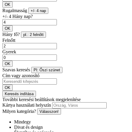
OK
Rugalmasság
+/- 4 nap
+/- 4 Hány nap?
OK
Hány fő?
pl.: 2 felnőtt
Felnőtt
Gyerek
OK
Szavas keresés
Pl: Őszi szünet
Cím vagy azonosító
OK
Keresés indítása
További keresési beállítások megjelenítése
Kártya használati helyszín
Milyen kategória?
Válasszon!
Mindegy
Divat és design