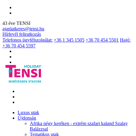
43 éve TENSI
ajanlatkeres@tensi.hu
Hírlevél feliratkozás
Telefonos ügyfélszolgálat:
+36 1 345 1505
+36 70 454 5501
Hajó:
+36 70 454 5597
Luxus utak
Újdonság
Afrika négy keréken - extrém szafari kaland Szalay
Balázzsal
Tematikus utak