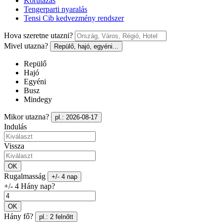
Körutazás
Tengerparti nyaralás
Tensi Cib kedvezmény rendszer
Hova szeretne utazni?
Mivel utazna?
Repülő, hajó, egyéni...
Repülő
Hajó
Egyéni
Busz
Mindegy
Mikor utazna?
pl.: 2026-08-17
Indulás
Vissza
OK
Rugalmasság
+/- 4 nap
+/- 4 Hány nap?
OK
Hány fő?
pl.: 2 felnőtt