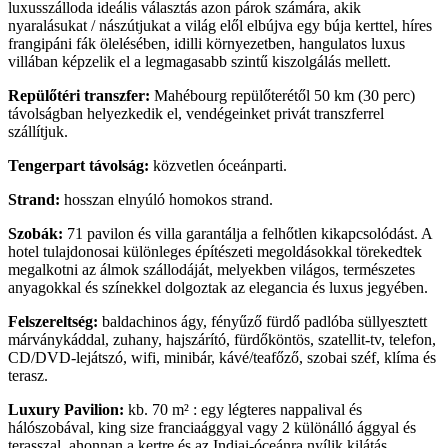
luxusszálloda ideális választás azon párok számára, akik
nyaralásukat / nászútjukat a világ elől elbújva egy búja kerttel, híres
frangipáni fák ölelésében, idilli környezetben, hangulatos luxus
villában képzelik el a legmagasabb szintű kiszolgálás mellett.
Repülőtéri transzfer:
Mahébourg repülőterétől 50 km (30 perc)
távolságban helyezkedik el, vendégeinket privát transzferrel
szállítjuk.
Tengerpart távolság:
közvetlen óceánparti.
Strand:
hosszan elnyúló homokos strand.
Szobák:
71 pavilon és villa garantálja a felhőtlen kikapcsolódást. A
hotel tulajdonosai különleges építészeti megoldásokkal törekedtek
megalkotni az álmok szállodáját, melyekben világos, természetes
anyagokkal és színekkel dolgoztak az elegancia és luxus jegyében.
Felszereltség:
baldachinos ágy, fényűző fürdő padlóba süllyesztett
márványkáddal, zuhany, hajszárító, fürdőköntös, szatellit-tv, telefon,
CD/DVD-lejátszó, wifi, minibár, kávé/teafőző, szobai széf, klíma és
terasz.
Luxury Pavilion:
kb. 70 m² : egy légteres nappalival és
hálószobával, king size franciaággyal vagy 2 különálló ággyal és
terasszal, ahonnan a kertre és az Indiai-óceánra nyílik kilátás.