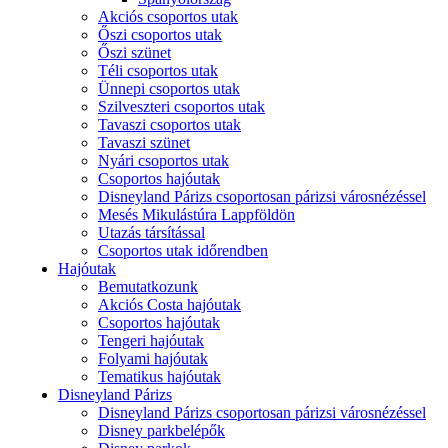
Akciós csoportos utak
Őszi csoportos utak
Őszi szünet
Téli csoportos utak
Ünnepi csoportos utak
Szilveszteri csoportos utak
Tavaszi csoportos utak
Tavaszi szünet
Nyári csoportos utak
Csoportos hajóutak
Disneyland Párizs csoportosan párizsi városnézéssel
Mesés Mikulástúra Lappföldön
Utazás társítással
Csoportos utak időrendben
Hajóutak
Bemutatkozunk
Akciós Costa hajóutak
Csoportos hajóutak
Tengeri hajóutak
Folyami hajóutak
Tematikus hajóutak
Disneyland Párizs
Disneyland Párizs csoportosan párizsi városnézéssel
Disney parkbelépők