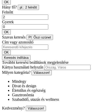
OK
Hány fő?
pl.: 2 felnőtt
Felnőtt
Gyerek
OK
Szavas keresés
Pl: Őszi szünet
Cím vagy azonosító
OK
Keresés indítása
További keresési beállítások megjelenítése
Kártya használati helyszín
Milyen kategória?
Válasszon!
Mindegy
Divat és design
Életstílus és egészség
Gasztronómia
Szabadidő, utazás és wellness
Kedvezmény?
Válasszon!