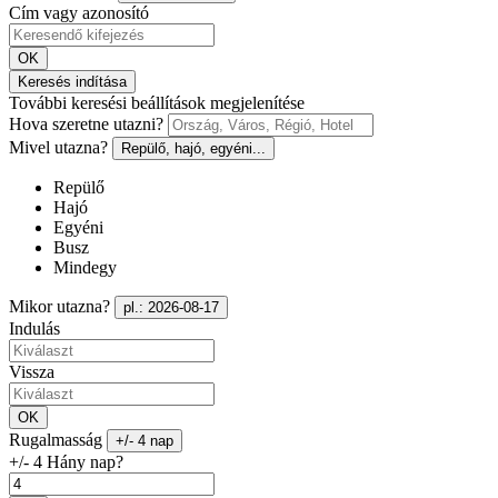
Cím vagy azonosító
OK
Keresés indítása
További keresési beállítások megjelenítése
Hova szeretne utazni?
Mivel utazna?
Repülő, hajó, egyéni...
Repülő
Hajó
Egyéni
Busz
Mindegy
Mikor utazna?
pl.: 2026-08-17
Indulás
Vissza
OK
Rugalmasság
+/- 4 nap
+/- 4 Hány nap?