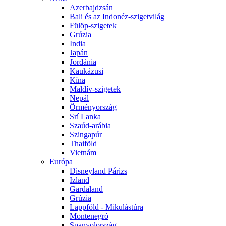
Azerbajdzsán
Bali és az Indonéz-szigetvilág
Fülöp-szigetek
Grúzia
India
Japán
Jordánia
Kaukázusi
Kína
Maldív-szigetek
Nepál
Örményország
Srí Lanka
Szaúd-arábia
Szingapúr
Thaiföld
Vietnám
Európa
Disneyland Párizs
Izland
Gardaland
Grúzia
Lappföld - Mikulástúra
Montenegró
Spanyolország