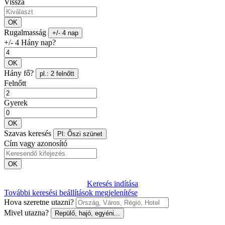
Vissza
OK
Rugalmasság
+/- 4 nap
+/- 4 Hány nap?
OK
Hány fő?
pl.: 2 felnőtt
Felnőtt
Gyerek
OK
Szavas keresés
Pl: Őszi szünet
Cím vagy azonosító
OK
Keresés indítása
További keresési beállítások megjelenítése
Hova szeretne utazni?
Mivel utazna?
Repülő, hajó, egyéni...