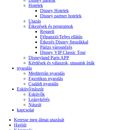
Disney parkok
Hotelek
Disney Hotelek
Disney partner hotelek
Utazás
Étkezések és programok
Reggeli
Félpanzió/Teljes ellátás
Étkezés Disney figurákkal
Párizs városnézés
Disney VIP Classic Tour
Disneyland Paris APP
Kérdések és válaszok, utasaink írták
nyaralás
Mediterrán nyaralás
Egzotikus nyaralás
Családi nyaralás
Esküvő/nászút
Esküvők
Leánykérés
Nászút
kapcsolat
Keresse meg álmai utazását
Hajóút