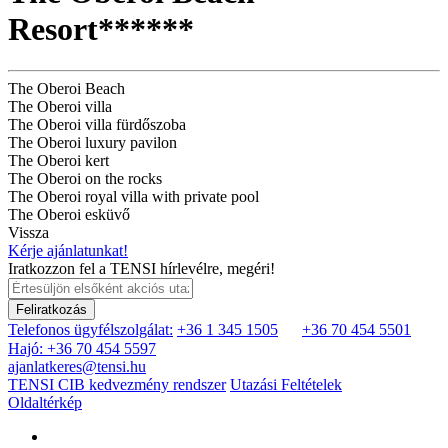
Resort******
The Oberoi Beach
The Oberoi villa
The Oberoi villa fürdőszoba
The Oberoi luxury pavilon
The Oberoi kert
The Oberoi on the rocks
The Oberoi royal villa with private pool
The Oberoi esküvő
Vissza
Kérje ajánlatunkat!
Iratkozzon fel a TENSI hírlevélre, megéri!
Feliratkozás
Telefonos ügyfélszolgálat:
+36 1 345 1505
+36 70 454 5501
Hajó: +36 70 454 5597
ajanlatkeres@tensi.hu
TENSI CIB kedvezmény rendszer
Utazási Feltételek
Oldaltérkép