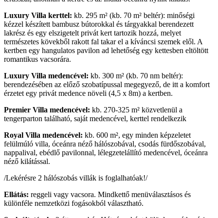
Luxury Villa kerttel:
kb. 295 m² (kb. 70 m² beltér): minőségi
kézzel készített bambusz bútorokkal és tárgyakkal berendezett
lakrész és egy elszigetelt privát kert tartozik hozzá, melyet
természetes kövekből rakott fal takar el a kíváncsi szemek elől. A
kertben egy hangulatos pavilon ad lehetőség egy kettesben eltöltött
romantikus vacsorára.
Luxury Villa medencével:
kb. 300 m² (kb. 70 nm beltér):
berendezésében az előző szobatípussal megegyező, de itt a komfort
érzetet egy privát medence növeli (4,5 x 8m) a kertben.
Premier Villa medencével:
kb. 270-325 m² közvetlenül a
tengerparton található, saját medencével, kerttel rendelkezik
Royal Villa medencével:
kb. 600 m², egy minden képzeletet
felülmúló villa, óceánra néző hálószobával, csodás fürdőszobával,
nappalival, ebédlő pavilonnal, lélegzetelállító medencével, óceánra
néző kilátással.
/Lekérésre 2 hálószobás villák is foglalhatóak!/
Ellátás:
reggeli vagy vacsora. Mindkettő menüválasztásos és
különféle nemzetközi fogásokból választható.