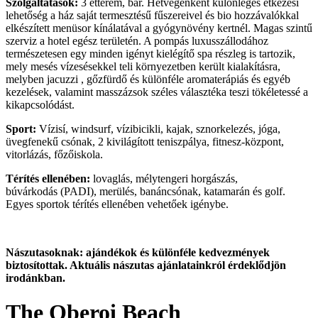
Szolgáltatások:
3 étterem, bár. Hétvégenként különleges étkezési
lehetőség a ház saját termesztésű fűszereivel és bio hozzávalókkal
elkészített menüsor kínálatával a gyógynövény kertnél. Magas szintű
szerviz a hotel egész területén. A pompás luxusszállodához
természetesen egy minden igényt kielégítő spa részleg is tartozik,
mely mesés vízesésekkel teli környezetben került kialakításra,
melyben jacuzzi , gőzfürdő és különféle aromaterápiás és egyéb
kezelések, valamint masszázsok széles választéka teszi tökéletessé a
kikapcsolódást.
Sport:
Vízisí, windsurf, vízibicikli, kajak, sznorkelezés, jóga,
üvegfenekű csónak, 2 kivilágított teniszpálya, fitnesz-központ,
vitorlázás, főzőiskola.
Térítés ellenében:
lovaglás, mélytengeri horgászás,
búvárkodás (PADI), merülés, banáncsónak, katamarán és golf.
Egyes sportok térítés ellenében vehetőek igénybe.
Nászutasoknak: ajándékok és különféle kedvezmények
biztosítottak. Aktuális nászutas ajánlatainkról érdeklődjön
irodánkban.
The Oberoi Beach