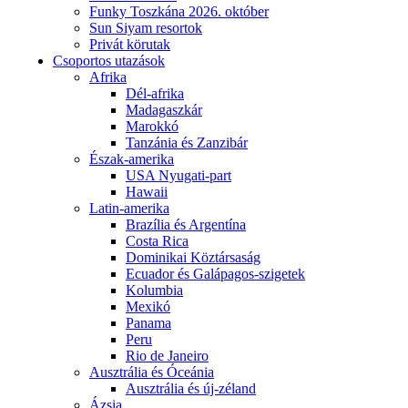
Funky Toszkána 2026. október
Sun Siyam resortok
Privát körutak
Csoportos utazások
Afrika
Dél-afrika
Madagaszkár
Marokkó
Tanzánia és Zanzibár
Észak-amerika
USA Nyugati-part
Hawaii
Latin-amerika
Brazília és Argentína
Costa Rica
Dominikai Köztársaság
Ecuador és Galápagos-szigetek
Kolumbia
Mexikó
Panama
Peru
Rio de Janeiro
Ausztrália és Óceánia
Ausztrália és új-zéland
Ázsia