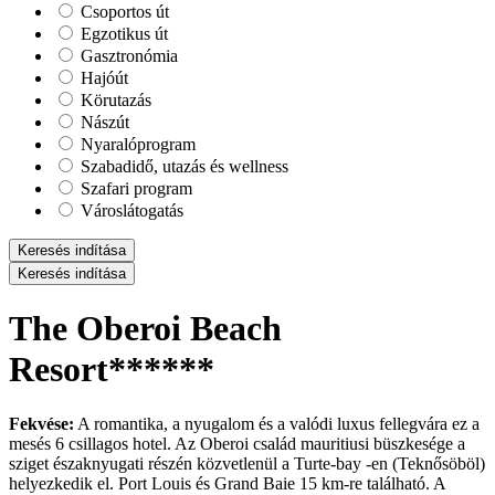
Csoportos út
Egzotikus út
Gasztronómia
Hajóút
Körutazás
Nászút
Nyaralóprogram
Szabadidő, utazás és wellness
Szafari program
Városlátogatás
Keresés indítása
Keresés indítása
The Oberoi Beach
Resort******
Fekvése:
A romantika, a nyugalom és a valódi luxus fellegvára ez a
mesés 6 csillagos hotel. Az Oberoi család mauritiusi büszkesége a
sziget északnyugati részén közvetlenül a Turte-bay -en (Teknősöböl)
helyezkedik el. Port Louis és Grand Baie 15 km-re található. A