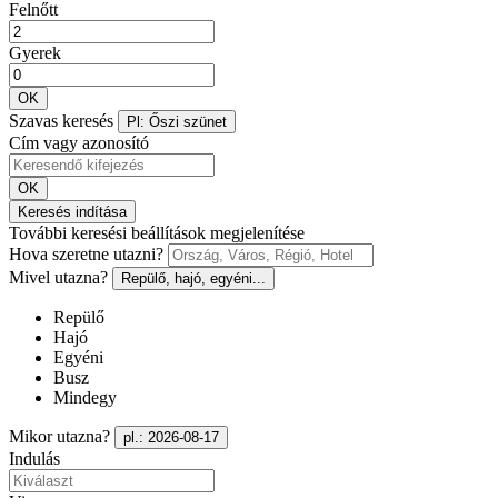
Felnőtt
Gyerek
OK
Szavas keresés
Pl: Őszi szünet
Cím vagy azonosító
OK
Keresés indítása
További keresési beállítások megjelenítése
Hova szeretne utazni?
Mivel utazna?
Repülő, hajó, egyéni...
Repülő
Hajó
Egyéni
Busz
Mindegy
Mikor utazna?
pl.: 2026-08-17
Indulás