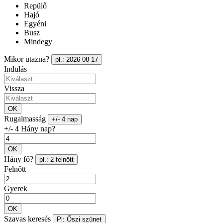
Repülő
Hajó
Egyéni
Busz
Mindegy
Mikor utazna?
pl.: 2026-08-17
Indulás
Vissza
OK
Rugalmasság
+/- 4 nap
+/- 4 Hány nap?
OK
Hány fő?
pl.: 2 felnőtt
Felnőtt
Gyerek
OK
Szavas keresés
Pl: Őszi szünet