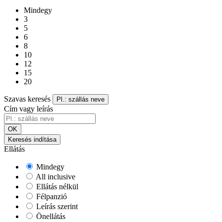
Mindegy
3
5
6
8
10
12
15
20
Szavas keresés
Pl.: szállás neve
Cím vagy leírás
OK
Keresés indítása
Ellátás
Mindegy
All inclusive
Ellátás nélkül
Félpanzió
Leírás szerint
Önellátás