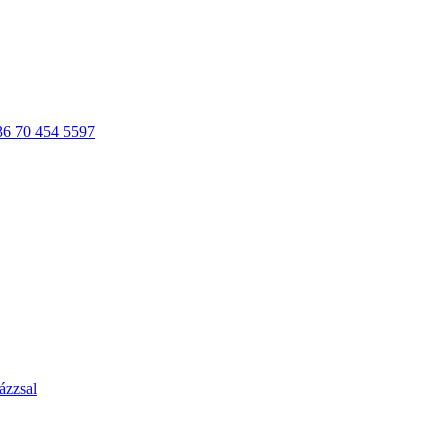
36 70 454 5597
ázzsal