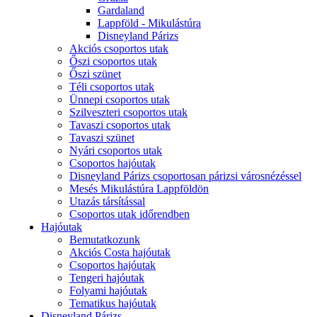
Gardaland
Lappföld - Mikulástúra
Disneyland Párizs
Akciós csoportos utak
Őszi csoportos utak
Őszi szünet
Téli csoportos utak
Ünnepi csoportos utak
Szilveszteri csoportos utak
Tavaszi csoportos utak
Tavaszi szünet
Nyári csoportos utak
Csoportos hajóutak
Disneyland Párizs csoportosan párizsi városnézéssel
Mesés Mikulástúra Lappföldön
Utazás társítással
Csoportos utak időrendben
Hajóutak
Bemutatkozunk
Akciós Costa hajóutak
Csoportos hajóutak
Tengeri hajóutak
Folyami hajóutak
Tematikus hajóutak
Disneyland Párizs