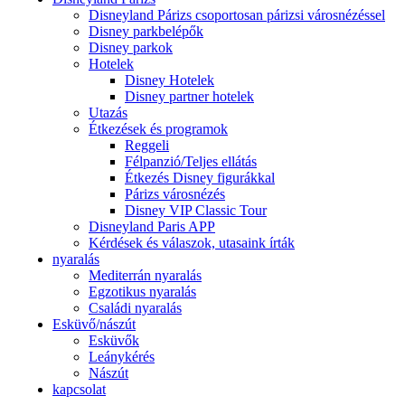
Disneyland Párizs csoportosan párizsi városnézéssel
Disney parkbelépők
Disney parkok
Hotelek
Disney Hotelek
Disney partner hotelek
Utazás
Étkezések és programok
Reggeli
Félpanzió/Teljes ellátás
Étkezés Disney figurákkal
Párizs városnézés
Disney VIP Classic Tour
Disneyland Paris APP
Kérdések és válaszok, utasaink írták
nyaralás
Mediterrán nyaralás
Egzotikus nyaralás
Családi nyaralás
Esküvő/nászút
Esküvők
Leánykérés
Nászút
kapcsolat