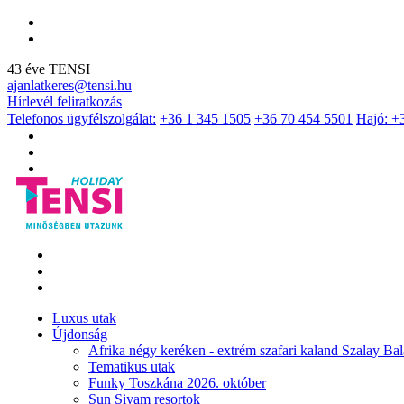
43 éve TENSI
ajanlatkeres@tensi.hu
Hírlevél feliratkozás
Telefonos ügyfélszolgálat:
+36 1 345 1505
+36 70 454 5501
Hajó: +
Luxus utak
Újdonság
Afrika négy keréken - extrém szafari kaland Szalay Bal
Tematikus utak
Funky Toszkána 2026. október
Sun Siyam resortok