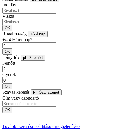
Indulás
Vissza
OK
Rugalmasság
+/- 4 nap
+/- 4 Hány nap?
OK
Hány fő?
pl.: 2 felnőtt
Felnőtt
Gyerek
OK
Szavas keresés
Pl: Őszi szünet
Cím vagy azonosító
OK
További keresési beállítások megjelenítése