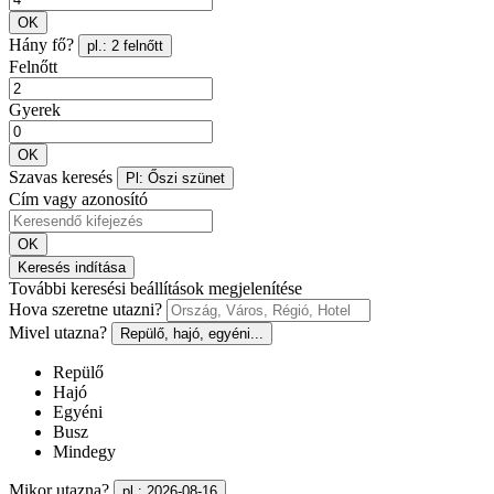
OK
Hány fő?
pl.: 2 felnőtt
Felnőtt
Gyerek
OK
Szavas keresés
Pl: Őszi szünet
Cím vagy azonosító
OK
Keresés indítása
További keresési beállítások megjelenítése
Hova szeretne utazni?
Mivel utazna?
Repülő, hajó, egyéni...
Repülő
Hajó
Egyéni
Busz
Mindegy
Mikor utazna?
pl.: 2026-08-16