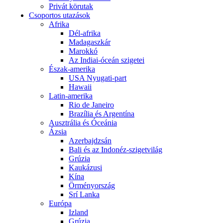
Privát körutak
Csoportos utazások
Afrika
Dél-afrika
Madagaszkár
Marokkó
Az Indiai-óceán szigetei
Észak-amerika
USA Nyugati-part
Hawaii
Latin-amerika
Rio de Janeiro
Brazília és Argentína
Ausztrália és Óceánia
Ázsia
Azerbajdzsán
Bali és az Indonéz-szigetvilág
Grúzia
Kaukázusi
Kína
Örményország
Srí Lanka
Európa
Izland
Grúzia