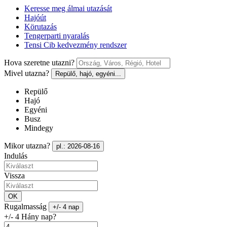
Keresse meg álmai utazását
Hajóút
Körutazás
Tengerparti nyaralás
Tensi Cib kedvezmény rendszer
Hova szeretne utazni?
Mivel utazna?
Repülő, hajó, egyéni...
Repülő
Hajó
Egyéni
Busz
Mindegy
Mikor utazna?
pl.: 2026-08-16
Indulás
Vissza
OK
Rugalmasság
+/- 4 nap
+/- 4 Hány nap?