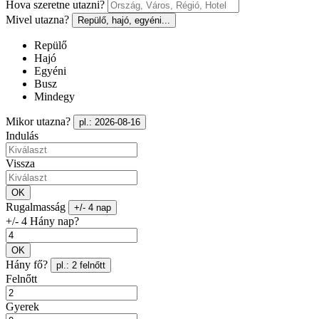
Hova szeretne utazni?
Mivel utazna?
Repülő, hajó, egyéni...
Repülő
Hajó
Egyéni
Busz
Mindegy
Mikor utazna?
pl.: 2026-08-16
Indulás
Vissza
OK
Rugalmasság
+/- 4 nap
+/- 4 Hány nap?
OK
Hány fő?
pl.: 2 felnőtt
Felnőtt
Gyerek