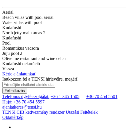
Aerial
Beach villas with pool aerial
Water villas with pool
Kudafushi
North jetty main areas 2
Kudafushi
Pool
Romantikus vacsora
Juju pool 2
Olive me restaurant and wine cellar
Kudafushi dekoráció
Vissza
Kérje ajánlatunkat!
Iratkozzon fel a TENSI hírlevélre, megéri!
Feliratkozás
Telefonos ügyfélszolgálat:
+36 1 345 1505
+36 70 454 5501
Hajó: +36 70 454 5597
ajanlatkeres@tensi.hu
TENSI CIB kedvezmény rendszer
Utazási Feltételek
Oldaltérkép