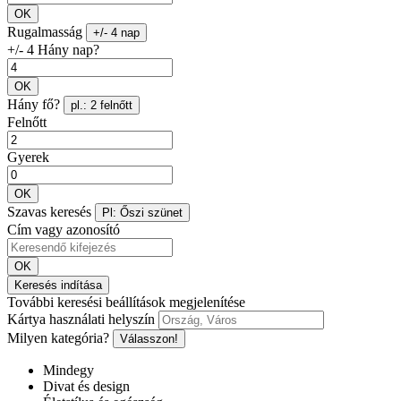
OK
Rugalmasság
+/- 4 nap
+/- 4 Hány nap?
OK
Hány fő?
pl.: 2 felnőtt
Felnőtt
Gyerek
OK
Szavas keresés
Pl: Őszi szünet
Cím vagy azonosító
OK
Keresés indítása
További keresési beállítások megjelenítése
Kártya használati helyszín
Milyen kategória?
Válasszon!
Mindegy
Divat és design