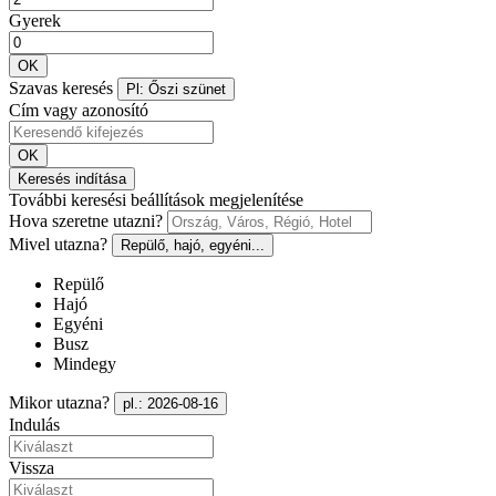
Gyerek
OK
Szavas keresés
Pl: Őszi szünet
Cím vagy azonosító
OK
Keresés indítása
További keresési beállítások megjelenítése
Hova szeretne utazni?
Mivel utazna?
Repülő, hajó, egyéni...
Repülő
Hajó
Egyéni
Busz
Mindegy
Mikor utazna?
pl.: 2026-08-16
Indulás
Vissza