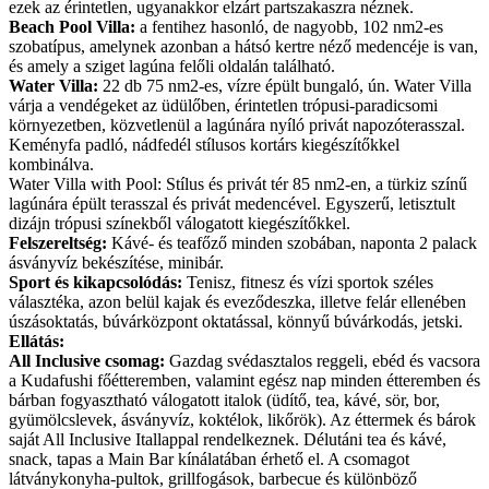
ezek az érintetlen, ugyanakkor elzárt partszakaszra néznek.
Beach Pool Villa:
a fentihez hasonló, de nagyobb, 102 nm2-es
szobatípus, amelynek azonban a hátsó kertre néző medencéje is van,
és amely a sziget lagúna felőli oldalán található.
Water Villa:
22 db 75 nm2-es, vízre épült bungaló, ún. Water Villa
várja a vendégeket az üdülőben, érintetlen trópusi-paradicsomi
környezetben, közvetlenül a lagúnára nyíló privát napozóterasszal.
Keményfa padló, nádfedél stílusos kortárs kiegészítőkkel
kombinálva.
Water Villa with Pool: Stílus és privát tér 85 nm2-en, a türkiz színű
lagúnára épült terasszal és privát medencével. Egyszerű, letisztult
dizájn trópusi színekből válogatott kiegészítőkkel.
Felszereltség:
Kávé- és teafőző minden szobában, naponta 2 palack
ásványvíz bekészítése, minibár.
Sport és kikapcsolódás:
Tenisz, fitnesz és vízi sportok széles
választéka, azon belül kajak és eveződeszka, illetve felár ellenében
úszásoktatás, búvárközpont oktatással, könnyű búvárkodás, jetski.
Ellátás:
All Inclusive csomag:
Gazdag svédasztalos reggeli, ebéd és vacsora
a Kudafushi főétteremben, valamint egész nap minden étteremben és
bárban fogyasztható válogatott italok (üdítő, tea, kávé, sör, bor,
gyümölcslevek, ásványvíz, koktélok, likőrök). Az éttermek és bárok
saját All Inclusive Itallappal rendelkeznek. Délutáni tea és kávé,
snack, tapas a Main Bar kínálatában érhető el. A csomagot
látványkonyha-pultok, grillfogások, barbecue és különböző