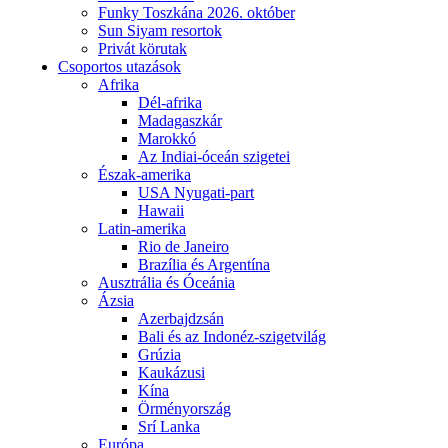
Funky Toszkána 2026. október
Sun Siyam resortok
Privát körutak
Csoportos utazások
Afrika
Dél-afrika
Madagaszkár
Marokkó
Az Indiai-óceán szigetei
Észak-amerika
USA Nyugati-part
Hawaii
Latin-amerika
Rio de Janeiro
Brazília és Argentína
Ausztrália és Óceánia
Ázsia
Azerbajdzsán
Bali és az Indonéz-szigetvilág
Grúzia
Kaukázusi
Kína
Örményország
Srí Lanka
Európa