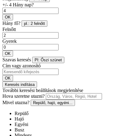
+/- 4 Hány nap?
OK
Hány fő?
pl.: 2 felnőtt
Felnőtt
Gyerek
OK
Szavas keresés
Pl: Őszi szünet
Cím vagy azonosító
OK
Keresés indítása
További keresési beállítások megjelenítése
Hova szeretne utazni?
Mivel utazna?
Repülő, hajó, egyéni...
Repülő
Hajó
Egyéni
Busz
Mindegy