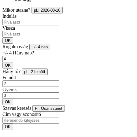
Mikor utazna?
pl.: 2026-08-16
Indulás
Vissza
OK
Rugalmasság
+/- 4 nap
+/- 4 Hány nap?
OK
Hány fő?
pl.: 2 felnőtt
Felnőtt
Gyerek
OK
Szavas keresés
Pl: Őszi szünet
Cím vagy azonosító
OK