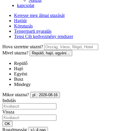
Nászút
kapcsolat
Keresse meg álmai utazását
Hajóút
Körutazás
Tengerparti nyaralás
Tensi Cib kedvezmény rendszer
Hova szeretne utazni?
Mivel utazna?
Repülő, hajó, egyéni...
Repülő
Hajó
Egyéni
Busz
Mindegy
Mikor utazna?
pl.: 2026-08-16
Indulás
Vissza
OK
Rugalmasság
+/- 4 nap