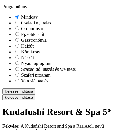
Programtípus
Mindegy
Családi nyaralás
Csoportos út
Egzotikus út
Gasztronómia
Hajóút
Körutazás
Nászút
Nyaralóprogram
Szabadidő, utazás és wellness
Szafari program
Városlátogatás
Keresés indítása
Keresés indítása
Kudafushi Resort & Spa 5*
Fekvése:
A Kudafishi Resort and Spa a Raa Atoll nevű