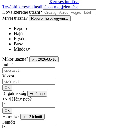
Keresés indítása
További keresési beállítások megjelenítése
Hova szeretne utazni?
Mivel utazna?
Repülő, hajó, egyéni...
Repülő
Hajó
Egyéni
Busz
Mindegy
Mikor utazna?
pl.: 2026-08-16
Indulás
Vissza
OK
Rugalmasság
+/- 4 nap
+/- 4 Hány nap?
OK
Hány fő?
pl.: 2 felnőtt
Felnőtt