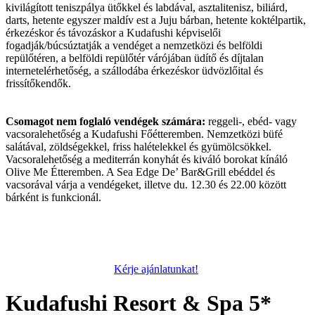
kivilágított teniszpálya ütőkkel és labdával, asztalitenisz, biliárd,
darts, hetente egyszer maldív est a Juju bárban, hetente koktélpartik,
érkezéskor és távozáskor a Kudafushi képviselői
fogadják/búcsúztatják a vendéget a nemzetközi és belföldi
repülőtéren, a belföldi repülőtér várójában üdítő és díjtalan
internetelérhetőség, a szállodába érkezéskor üdvözlőital és
frissítőkendők.
Csomagot nem foglaló vendégek számára:
reggeli-, ebéd- vagy
vacsoralehetőség a Kudafushi Főétteremben. Nemzetközi büfé
salátával, zöldségekkel, friss halételekkel és gyümölcsökkel.
Vacsoralehetőség a mediterrán konyhát és kiváló borokat kínáló
Olive Me Étteremben. A Sea Edge De’ Bar&Grill ebéddel és
vacsorával várja a vendégeket, illetve du. 12.30 és 22.00 között
bárként is funkcionál.
Kérje ajánlatunkat!
Kudafushi Resort & Spa 5*