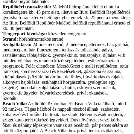
korallzátonyon található.
Repülőtéri transzferidő:
Maléból hidroplánnal lehet eljutni a
korallszigetre kb. 45 perc alatt, illetve az Ifuru Belföldi Repülőtérről
gyorshajó-transzfer vehető igénybe, ennek kb. 25 perc a menetideje.
Az Ifuru Belföldi Repülőtér Maléból belföldi repülőjárattal érhető el
kb. 30 perc alatt.
Tengerpart távolsága:
közvetlen tengerparti.
Strand:
hófehérhomokos strand.
Szolgáltatásai:
24 órás recepció, 2 medence, éttermek, bár, grillbár,
medenceparti bár, fitneszterem, tenisz- és tollaslabda pálya,
asztalitenisz, táblajátékok, gyermekklub, teniszpálya, díjtalan wifi
minden villában és minden közösségi térben, esti szórakoztató
programok. Felár ellenében: Meet&Greet a maléi repülőtéren, retúr
transzfer, spa masszázzsal és kezelésekkel, gőzszoba és szauna,
kirándulások (köztük: búvártúra, delfinles, búvárkodás és rájales,
alkonyati hajókázás, esti/hajnali horgásztúra, gyalogtúra egy
szigetre) mosodai szolgáltatások, butik, esküvői szertartások,
gyermekfelügyelet, búvárfelszerelések, privát oktatások.
Szobák:
Beach Villa:
Az üdülőközpontban 52 Beach Villa található, mind
92 nm2-es. Tágas hálóból és nappali részből állnak, szabadtéri
zuhanyzó és fürdőkád tartozik hozzájuk. Berendezésük modern, a
sziget karakterét tükröző jegyekkel. Dús növényzet veszi körbe
őket, és néhány lépésnyire vannak az óceántól, pár perces sétára az
üdülő központjától. A Beach Villákhoz privát terasz csatlakozik,