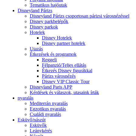
Tematikus hajóutak
Disneyland Párizs
Disneyland Párizs csoportosan párizsi városnézéssel
Disney parkbelépők
Disney parkok
Hotelek
Disney Hotelek
Disney partner hotelek
Utazás
Étkezések és programok
Reggeli
Félpanzió/Teljes ellátás
Étkezés Disney figurákkal
Párizs városnézés
Disney VIP Classic Tour
Disneyland Paris APP
Kérdések és válaszok, utasaink írták
nyaralás
Mediterrán nyaralás
Egzotikus nyaralás
Családi nyaralás
Esküvő/nászút
Esküvők
Leánykérés