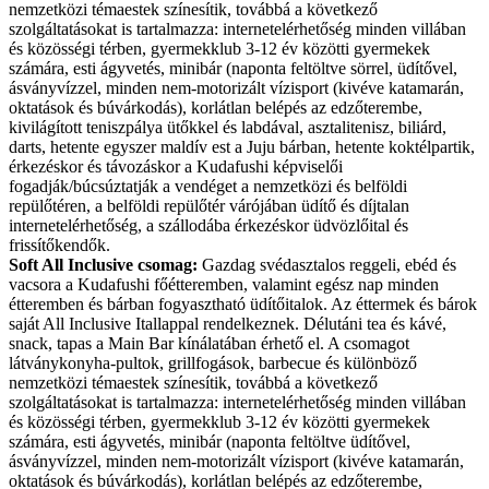
nemzetközi témaestek színesítik, továbbá a következő
szolgáltatásokat is tartalmazza: internetelérhetőség minden villában
és közösségi térben, gyermekklub 3-12 év közötti gyermekek
számára, esti ágyvetés, minibár (naponta feltöltve sörrel, üdítővel,
ásványvízzel, minden nem-motorizált vízisport (kivéve katamarán,
oktatások és búvárkodás), korlátlan belépés az edzőterembe,
kivilágított teniszpálya ütőkkel és labdával, asztalitenisz, biliárd,
darts, hetente egyszer maldív est a Juju bárban, hetente koktélpartik,
érkezéskor és távozáskor a Kudafushi képviselői
fogadják/búcsúztatják a vendéget a nemzetközi és belföldi
repülőtéren, a belföldi repülőtér várójában üdítő és díjtalan
internetelérhetőség, a szállodába érkezéskor üdvözlőital és
frissítőkendők.
Soft All Inclusive csomag:
Gazdag svédasztalos reggeli, ebéd és
vacsora a Kudafushi főétteremben, valamint egész nap minden
étteremben és bárban fogyasztható üdítőitalok. Az éttermek és bárok
saját All Inclusive Itallappal rendelkeznek. Délutáni tea és kávé,
snack, tapas a Main Bar kínálatában érhető el. A csomagot
látványkonyha-pultok, grillfogások, barbecue és különböző
nemzetközi témaestek színesítik, továbbá a következő
szolgáltatásokat is tartalmazza: internetelérhetőség minden villában
és közösségi térben, gyermekklub 3-12 év közötti gyermekek
számára, esti ágyvetés, minibár (naponta feltöltve üdítővel,
ásványvízzel, minden nem-motorizált vízisport (kivéve katamarán,
oktatások és búvárkodás), korlátlan belépés az edzőterembe,