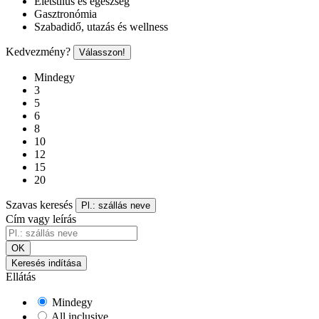
Életstílus és egészség
Gasztronómia
Szabadidő, utazás és wellness
Kedvezmény?
Válasszon!
Mindegy
3
5
6
8
10
12
15
20
Szavas keresés
Pl.: szállás neve
Cím vagy leírás
OK
Keresés indítása
Ellátás
Mindegy
All inclusive