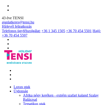
43 éve TENSI
ajanlatkeres@tensi.hu
Hírlevél feliratkozás
Telefonos ügyfélszolgálat:
+36 1 345 1505
+36 70 454 5501
Hajó:
+36 70 454 5597
Luxus utak
Újdonság
Afrika négy keréken - extrém szafari kaland Szalay
Balázzsal
Tematikus utak