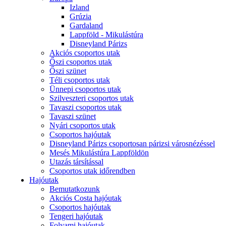
Izland
Grúzia
Gardaland
Lappföld - Mikulástúra
Disneyland Párizs
Akciós csoportos utak
Őszi csoportos utak
Őszi szünet
Téli csoportos utak
Ünnepi csoportos utak
Szilveszteri csoportos utak
Tavaszi csoportos utak
Tavaszi szünet
Nyári csoportos utak
Csoportos hajóutak
Disneyland Párizs csoportosan párizsi városnézéssel
Mesés Mikulástúra Lappföldön
Utazás társítással
Csoportos utak időrendben
Hajóutak
Bemutatkozunk
Akciós Costa hajóutak
Csoportos hajóutak
Tengeri hajóutak
Folyami hajóutak