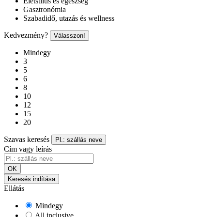
Életstílus és egészség
Gasztronómia
Szabadidő, utazás és wellness
Kedvezmény?
Válasszon!
Mindegy
3
5
6
8
10
12
15
20
Szavas keresés
Pl.: szállás neve
Cím vagy leírás
OK
Keresés indítása
Ellátás
Mindegy
All inclusive