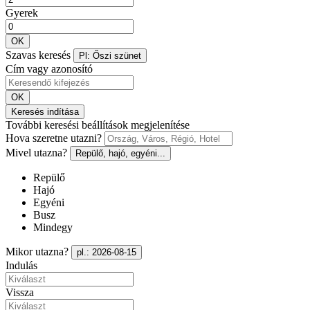
Gyerek
OK
Szavas keresés
Pl: Őszi szünet
Cím vagy azonosító
OK
Keresés indítása
További keresési beállítások megjelenítése
Hova szeretne utazni?
Mivel utazna?
Repülő, hajó, egyéni...
Repülő
Hajó
Egyéni
Busz
Mindegy
Mikor utazna?
pl.: 2026-08-15
Indulás
Vissza