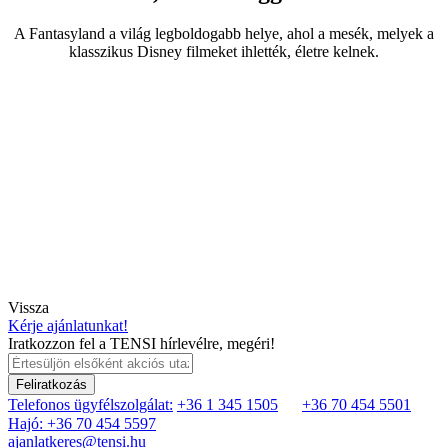
A Fantasyland a világ legboldogabb helye, ahol a mesék, melyek a
klasszikus Disney filmeket ihlették, életre kelnek.
Vissza
Kérje ajánlatunkat!
Iratkozzon fel a TENSI hírlevélre, megéri!
Feliratkozás
Telefonos ügyfélszolgálat:
+36 1 345 1505
+36 70 454 5501
Hajó: +36 70 454 5597
ajanlatkeres@tensi.hu