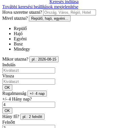
Keresés indítása
További keresési beállítások megjelenítése
Hova szeretne utazni?
Mivel utazna?
Repülő, hajó, egyéni...
Repülő
Hajó
Egyéni
Busz
Mindegy
Mikor utazna?
pl.: 2026-08-15
Indulás
Vissza
OK
Rugalmasság
+/- 4 nap
+/- 4 Hány nap?
OK
Hány fő?
pl.: 2 felnőtt
Felnőtt