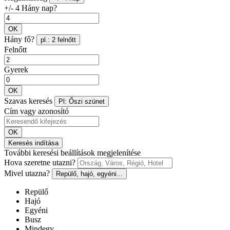
+/- 4 Hány nap?
OK
Hány fő?
pl.: 2 felnőtt
Felnőtt
Gyerek
OK
Szavas keresés
Pl: Őszi szünet
Cím vagy azonosító
OK
Keresés indítása
További keresési beállítások megjelenítése
Hova szeretne utazni?
Mivel utazna?
Repülő, hajó, egyéni...
Repülő
Hajó
Egyéni
Busz
Mindegy