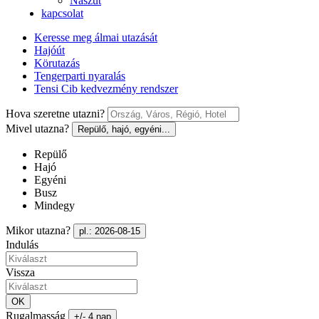
Nászút
kapcsolat
Keresse meg álmai utazását
Hajóút
Körutazás
Tengerparti nyaralás
Tensi Cib kedvezmény rendszer
Hova szeretne utazni?
Mivel utazna?
Repülő, hajó, egyéni...
Repülő
Hajó
Egyéni
Busz
Mindegy
Mikor utazna?
pl.: 2026-08-15
Indulás
Vissza
OK
Rugalmasság
+/- 4 nap