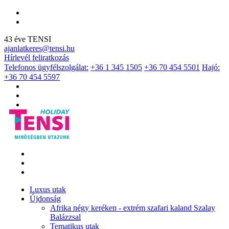
43 éve TENSI
ajanlatkeres@tensi.hu
Hírlevél feliratkozás
Telefonos ügyfélszolgálat:
+36 1 345 1505
+36 70 454 5501
Hajó:
+36 70 454 5597
Luxus utak
Újdonság
Afrika négy keréken - extrém szafari kaland Szalay
Balázzsal
Tematikus utak