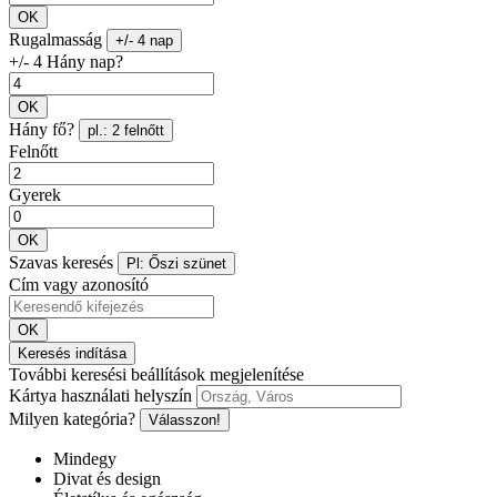
OK
Rugalmasság
+/- 4 nap
+/- 4 Hány nap?
OK
Hány fő?
pl.: 2 felnőtt
Felnőtt
Gyerek
OK
Szavas keresés
Pl: Őszi szünet
Cím vagy azonosító
OK
Keresés indítása
További keresési beállítások megjelenítése
Kártya használati helyszín
Milyen kategória?
Válasszon!
Mindegy
Divat és design