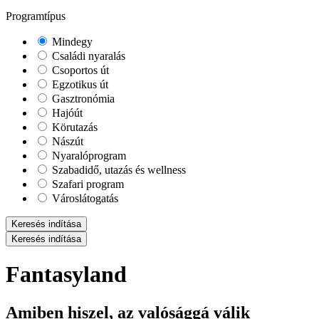
Programtípus
Mindegy
Családi nyaralás
Csoportos út
Egzotikus út
Gasztronómia
Hajóút
Körutazás
Nászút
Nyaralóprogram
Szabadidő, utazás és wellness
Szafari program
Városlátogatás
Keresés indítása
Keresés indítása
Fantasyland
Amiben hiszel, az valósággá válik