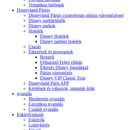
Tematikus hajóutak
Disneyland Párizs
Disneyland Párizs csoportosan párizsi városnézéssel
Disney parkbelépők
Disney parkok
Hotelek
Disney Hotelek
Disney partner hotelek
Utazás
Étkezések és programok
Reggeli
Félpanzió/Teljes ellátás
Étkezés Disney figurákkal
Párizs városnézés
Disney VIP Classic Tour
Disneyland Paris APP
Kérdések és válaszok, utasaink írták
nyaralás
Mediterrán nyaralás
Egzotikus nyaralás
Családi nyaralás
Esküvő/nászút
Esküvők
Leánykérés