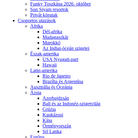
Funky Toszkána 2026. október
Sun Siyam resortok
Privát körutak
Csoportos utazások
Afrika
Dél-afrika
Madagaszkár
Marokkó
Az Indiai-óceán szigetei
Észak-amerika
USA Nyugati-part
Hawaii
Latin-amerika
Rio de Janeiro
Brazília és Argentína
Ausztrália és Óceánia
Ázsia
Azerbajdzsán
Bali és az Indonéz-szigetvilág
Grúzia
Kaukázusi
Kína
Örményország
Srí Lanka
Európa