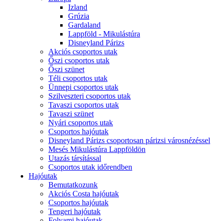
Izland
Grúzia
Gardaland
Lappföld - Mikulástúra
Disneyland Párizs
Akciós csoportos utak
Őszi csoportos utak
Őszi szünet
Téli csoportos utak
Ünnepi csoportos utak
Szilveszteri csoportos utak
Tavaszi csoportos utak
Tavaszi szünet
Nyári csoportos utak
Csoportos hajóutak
Disneyland Párizs csoportosan párizsi városnézéssel
Mesés Mikulástúra Lappföldön
Utazás társítással
Csoportos utak időrendben
Hajóutak
Bemutatkozunk
Akciós Costa hajóutak
Csoportos hajóutak
Tengeri hajóutak
Folyami hajóutak