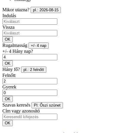
Mikor utazna?
pl.: 2026-08-15
Indulás
Vissza
OK
Rugalmasság
+/- 4 nap
+/- 4 Hány nap?
OK
Hány fő?
pl.: 2 felnőtt
Felnőtt
Gyerek
OK
Szavas keresés
Pl: Őszi szünet
Cím vagy azonosító
OK