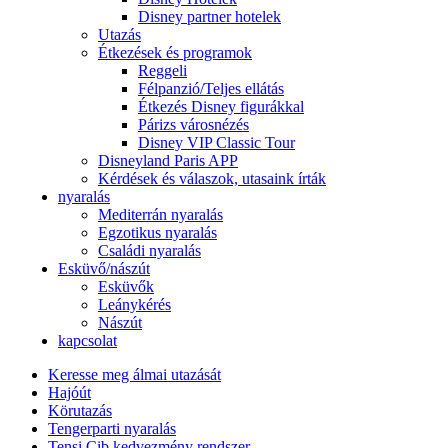
Disney partner hotelek
Utazás
Étkezések és programok
Reggeli
Félpanzió/Teljes ellátás
Étkezés Disney figurákkal
Párizs városnézés
Disney VIP Classic Tour
Disneyland Paris APP
Kérdések és válaszok, utasaink írták
nyaralás
Mediterrán nyaralás
Egzotikus nyaralás
Családi nyaralás
Esküvő/nászút
Esküvők
Leánykérés
Nászút
kapcsolat
Keresse meg álmai utazását
Hajóút
Körutazás
Tengerparti nyaralás
Tensi Cib kedvezmény rendszer