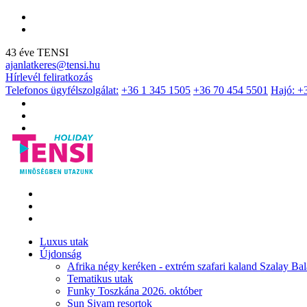
43 éve TENSI
ajanlatkeres@tensi.hu
Hírlevél feliratkozás
Telefonos ügyfélszolgálat:
+36 1 345 1505
+36 70 454 5501
Hajó: +
Luxus utak
Újdonság
Afrika négy keréken - extrém szafari kaland Szalay Bal
Tematikus utak
Funky Toszkána 2026. október
Sun Siyam resortok