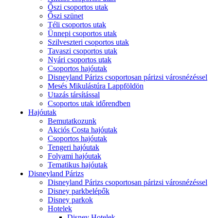
Őszi csoportos utak
Őszi szünet
Téli csoportos utak
Ünnepi csoportos utak
Szilveszteri csoportos utak
Tavaszi csoportos utak
Nyári csoportos utak
Csoportos hajóutak
Disneyland Párizs csoportosan párizsi városnézéssel
Mesés Mikulástúra Lappföldön
Utazás társítással
Csoportos utak időrendben
Hajóutak
Bemutatkozunk
Akciós Costa hajóutak
Csoportos hajóutak
Tengeri hajóutak
Folyami hajóutak
Tematikus hajóutak
Disneyland Párizs
Disneyland Párizs csoportosan párizsi városnézéssel
Disney parkbelépők
Disney parkok
Hotelek
Disney Hotelek