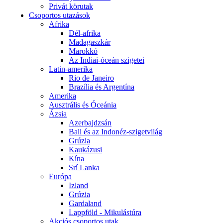
Privát körutak
Csoportos utazások
Afrika
Dél-afrika
Madagaszkár
Marokkó
Az Indiai-óceán szigetei
Latin-amerika
Rio de Janeiro
Brazília és Argentína
Amerika
Ausztrális és Óceánia
Ázsia
Azerbajdzsán
Bali és az Indonéz-szigetvilág
Grúzia
Kaukázusi
Kína
Srí Lanka
Európa
Izland
Grúzia
Gardaland
Lappföld - Mikulástúra
Akciós csoportos utak