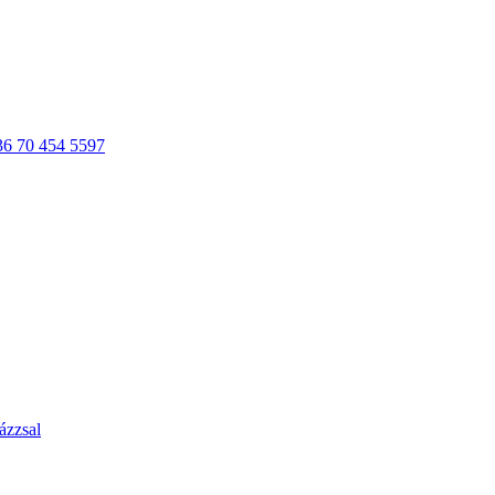
36 70 454 5597
ázzsal