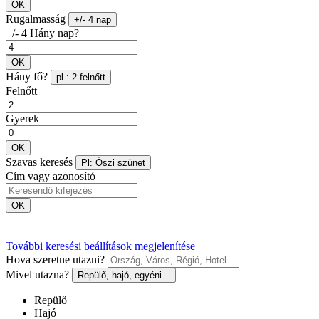
OK
Rugalmasság
+/- 4 nap
+/- 4 Hány nap?
OK
Hány fő?
pl.: 2 felnőtt
Felnőtt
Gyerek
OK
Szavas keresés
Pl: Őszi szünet
Cím vagy azonosító
OK
További keresési beállítások megjelenítése
Hova szeretne utazni?
Mivel utazna?
Repülő, hajó, egyéni...
Repülő
Hajó