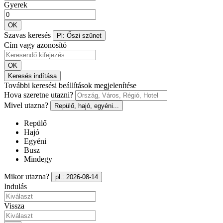
Gyerek
OK
Szavas keresés
Pl: Őszi szünet
Cím vagy azonosító
OK
Keresés indítása
További keresési beállítások megjelenítése
Hova szeretne utazni?
Mivel utazna?
Repülő, hajó, egyéni...
Repülő
Hajó
Egyéni
Busz
Mindegy
Mikor utazna?
pl.: 2026-08-14
Indulás
Vissza