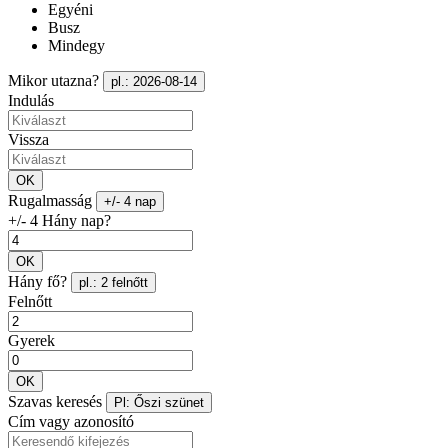
Egyéni
Busz
Mindegy
Mikor utazna?
pl.: 2026-08-14
Indulás
Vissza
OK
Rugalmasság
+/- 4 nap
+/- 4 Hány nap?
OK
Hány fő?
pl.: 2 felnőtt
Felnőtt
Gyerek
OK
Szavas keresés
Pl: Őszi szünet
Cím vagy azonosító