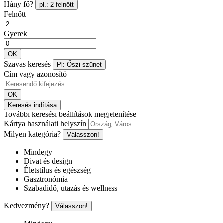
Hány fő?
pl.: 2 felnőtt
Felnőtt
Gyerek
OK
Szavas keresés
Pl: Őszi szünet
Cím vagy azonosító
OK
Keresés indítása
További keresési beállítások megjelenítése
Kártya használati helyszín
Milyen kategória?
Válasszon!
Mindegy
Divat és design
Életstílus és egészség
Gasztronómia
Szabadidő, utazás és wellness
Kedvezmény?
Válasszon!