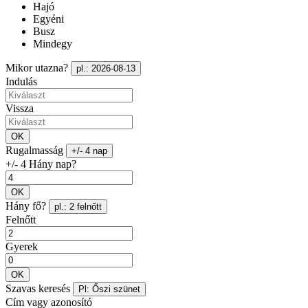
Hajó
Egyéni
Busz
Mindegy
Mikor utazna?
pl.: 2026-08-13
Indulás
Vissza
OK
Rugalmasság
+/- 4 nap
+/- 4 Hány nap?
OK
Hány fő?
pl.: 2 felnőtt
Felnőtt
Gyerek
OK
Szavas keresés
Pl: Őszi szünet
Cím vagy azonosító