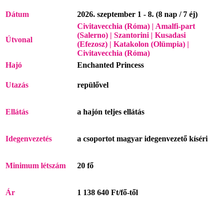
Dátum
2026. szeptember 1 - 8. (8 nap / 7 éj)
Civitavecchia (Róma) | Amalfi-part
(Salerno) | Szantorini | Kusadasi
Útvonal
(Efezosz) | Katakolon (Olümpia) |
Civitavecchia (Róma)
Hajó
Enchanted Princess
Utazás
repülővel
Ellátás
a hajón teljes ellátás
Idegenvezetés
a csoportot magyar idegenvezető kíséri
Minimum létszám
20 fő
Ár
1 138 640 Ft/fő-től