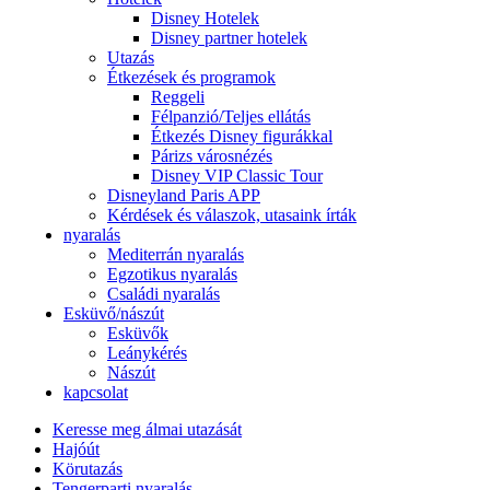
Disney Hotelek
Disney partner hotelek
Utazás
Étkezések és programok
Reggeli
Félpanzió/Teljes ellátás
Étkezés Disney figurákkal
Párizs városnézés
Disney VIP Classic Tour
Disneyland Paris APP
Kérdések és válaszok, utasaink írták
nyaralás
Mediterrán nyaralás
Egzotikus nyaralás
Családi nyaralás
Esküvő/nászút
Esküvők
Leánykérés
Nászút
kapcsolat
Keresse meg álmai utazását
Hajóút
Körutazás
Tengerparti nyaralás