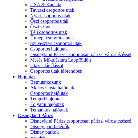
USA & Kanada
Tavaszi csoportos utak
Nyári csoportos utak
Őszi csoportos utak
Őszi szünet
Téli csoportos utak
Ünnepi csoportos utak
Szilveszteri csoportos utak
Csoportos hajóutak
Disneyland Párizs csoportosan párizsi városnézéssel
Mesés Mikulástúra Lappföldön
Utazás társítással
Csoportos utak időrendben
Hajóutak
Bemutatkozunk
Akciós Costa hajóutak
Csoportos hajóutak
Tengeri hajóutak
Folyami hajóutak
Tematikus hajóutak
Disneyland Párizs
Disneyland Párizs csoportosan párizsi városnézéssel
Disney parkbelépők
Disney parkok
Hotelek