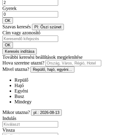
Gyerek
OK
Szavas keresés
Pl: Őszi szünet
Cím vagy azonosító
OK
Keresés indítása
További keresési beállítások megjelenítése
Hova szeretne utazni?
Mivel utazna?
Repülő, hajó, egyéni...
Repülő
Hajó
Egyéni
Busz
Mindegy
Mikor utazna?
pl.: 2026-08-13
Indulás
Vissza