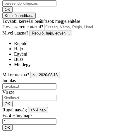
OK
Keresés indítása
További keresési beállítások megjelenítése
Hova szeretne utazni?
Mivel utazna?
Repülő, hajó, egyéni...
Repülő
Hajó
Egyéni
Busz
Mindegy
Mikor utazna?
pl.: 2026-08-13
Indulás
Vissza
OK
Rugalmasság
+/- 4 nap
+/- 4 Hány nap?
OK