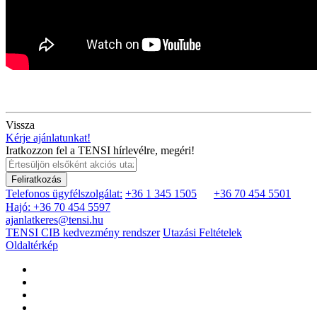
Vissza
Kérje ajánlatunkat!
Iratkozzon fel a TENSI hírlevélre, megéri!
Feliratkozás
Telefonos ügyfélszolgálat:
+36 1 345 1505
+36 70 454 5501
Hajó: +36 70 454 5597
ajanlatkeres@tensi.hu
TENSI CIB kedvezmény rendszer
Utazási Feltételek
Oldaltérkép