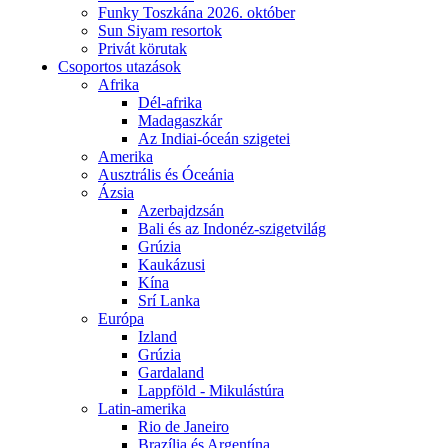
Funky Toszkána 2026. október
Sun Siyam resortok
Privát körutak
Csoportos utazások
Afrika
Dél-afrika
Madagaszkár
Az Indiai-óceán szigetei
Amerika
Ausztrális és Óceánia
Ázsia
Azerbajdzsán
Bali és az Indonéz-szigetvilág
Grúzia
Kaukázusi
Kína
Srí Lanka
Európa
Izland
Grúzia
Gardaland
Lappföld - Mikulástúra
Latin-amerika
Rio de Janeiro
Brazília és Argentína