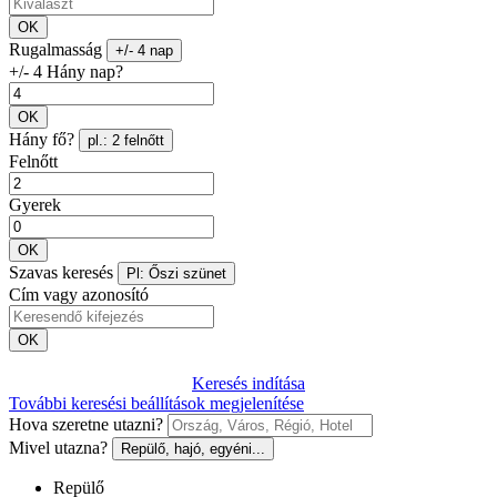
OK
Rugalmasság
+/- 4 nap
+/- 4 Hány nap?
OK
Hány fő?
pl.: 2 felnőtt
Felnőtt
Gyerek
OK
Szavas keresés
Pl: Őszi szünet
Cím vagy azonosító
OK
Keresés indítása
További keresési beállítások megjelenítése
Hova szeretne utazni?
Mivel utazna?
Repülő, hajó, egyéni...
Repülő