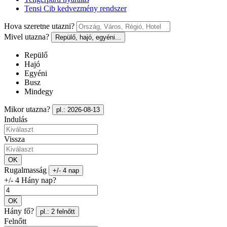
Tensi Cib kedvezmény rendszer
Hova szeretne utazni?
Mivel utazna?
Repülő, hajó, egyéni...
Repülő
Hajó
Egyéni
Busz
Mindegy
Mikor utazna?
pl.: 2026-08-13
Indulás
Vissza
OK
Rugalmasság
+/- 4 nap
+/- 4 Hány nap?
OK
Hány fő?
pl.: 2 felnőtt
Felnőtt