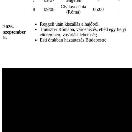
7
09/07
tengeren
-
-
Civitavecchia
8
09/08
06:00
-
(Róma)
Reggeli után kiszállás a hajóból.
2026.
Transzfer Rómába, városnézés, ebéd egy helyi
szeptember
étteremben, vásárlási lehetőség
8.
Esti órákban hazautazás Budapestre.