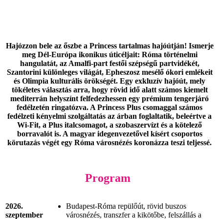
Hajózzon bele az őszbe a Princess tartalmas hajóútján! Ismerje
meg Dél-Európa ikonikus úticéljait: Róma történelmi
hangulatát, az Amalfi-part festői szépségű partvidékét,
Szantorini különleges világát, Epheszosz mesélő ókori emlékeit
és Olimpia kulturális örökségét. Egy exkluzív hajóút, mely
tökéletes választás arra, hogy rövid idő alatt számos kiemelt
mediterrán helyszínt felfedezhessen egy prémium tengerjáró
fedélzetén ringatózva. A Princess Plus csomaggal számos
fedélzeti kényelmi szolgáltatás az árban foglaltatik, beleértve a
Wi-Fit, a Plus italcsomagot, a szobaszervízt és a kötelező
borravalót is. A magyar idegenvezetővel kísért csoportos
körutazás végét egy Róma városnézés koronázza teszi teljessé.
Program
2026.
Budapest-Róma repülőút, rövid buszos
szeptember
városnézés, transzfer a kikötőbe, felszállás a