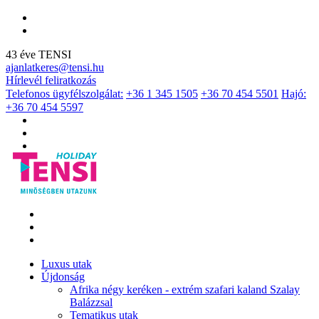
43 éve TENSI
ajanlatkeres@tensi.hu
Hírlevél feliratkozás
Telefonos ügyfélszolgálat:
+36 1 345 1505
+36 70 454 5501
Hajó:
+36 70 454 5597
Luxus utak
Újdonság
Afrika négy keréken - extrém szafari kaland Szalay
Balázzsal
Tematikus utak