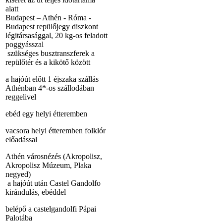
alatt
Budapest – Athén - Róma -
Budapest repülőjegy diszkont
légitársasággal, 20 kg-os feladott
poggyásszal
szükséges busztranszferek a
repülőtér és a kikötő között
a hajóút előtt 1 éjszaka szállás
Athénban 4*-os szállodában
reggelivel
ebéd egy helyi étteremben
vacsora helyi étteremben folklór
előadással
Athén városnézés (Akropolisz,
Akropolisz Múzeum, Plaka
negyed)
a hajóút után Castel Gandolfo
kirándulás, ebéddel
belépő a castelgandolfi Pápai
Palotába