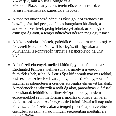
k – várják, míg a Vista Lounge és a
központi Piazza hangulatos terein élőzene, műsorok és
társasági események színesítik a napokat.
A fedélzet különböző bárjai és társalgói hol csendes esti
beszélgetést, hol pezsgő, táncos hangulatot kínálnak, a
szabadtéri vetítések pedig lehetőséget adnak arra, hogy a
csillagos ég alatt, a tenger hátterével nézzen meg egy filmet.
A kikapcsolódást üzletek, galériák és a modern technológiával
felszerelt MedallionNet wifi is kiegészíti – így akár a
külvilággal is könnyedén tarthatja a kapcsolatot, ha úgy
kívánja.
A fedélzeti élmények mellett külön figyelmet érdemel az
Enchanted Princess wellnessvilága, amely a nyugodt
feltöltődés helyszíne. A Lotus Spa kifinomult masszázsokkal,
test- és arckezelésekkel várja, míg a thermálzóna gőzkamrái,
szaunái és pihenőterei a csendes elvonulás élményét kínálják.
A medencék és jakuzzik a nyílt ég alatt, panorámás kilátással
biztosítanak felüdülést, a fitneszközpont pedig modern
edzőgépekkel segít megőrizni a mozgás örömét a tengeren
töltött napok során. Akár egy aktív kirándulással teli nap után
tér vissza a fedélzetre, akár a tengeri pihenőnapot szeretné
csendben élvezni, a hajó minden zegzugában megtalálja a
maga békéjét.