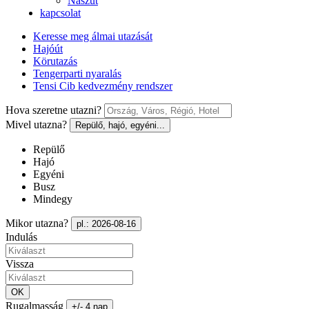
Nászút
kapcsolat
Keresse meg álmai utazását
Hajóút
Körutazás
Tengerparti nyaralás
Tensi Cib kedvezmény rendszer
Hova szeretne utazni?
Mivel utazna?
Repülő, hajó, egyéni...
Repülő
Hajó
Egyéni
Busz
Mindegy
Mikor utazna?
pl.: 2026-08-16
Indulás
Vissza
OK
Rugalmasság
+/- 4 nap