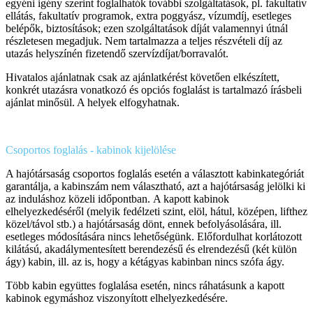
egyéni igény szerint foglalhatók további szolgáltatások, pl. fakultatív
ellátás, fakultatív programok, extra poggyász, vízumdíj, esetleges
belépők, biztosítások; ezen szolgáltatások díját valamennyi útnál
részletesen megadjuk. Nem tartalmazza a teljes részvételi díj az
utazás helyszínén fizetendő szervízdíjat/borravalót.
Hivatalos ajánlatnak csak az ajánlatkérést követően elkészített,
konkrét utazásra vonatkozó és opciós foglalást is tartalmazó írásbeli
ajánlat minősül. A helyek elfogyhatnak.
Csoportos foglalás - kabinok kijelölése
A hajótársaság csoportos foglalás esetén a választott kabinkategóriát
garantálja, a kabinszám nem választható, azt a hajótársaság jelölki ki
az induláshoz közeli időpontban. A kapott kabinok
elhelyezkedéséről (melyik fedélzeti szint, elöl, hátul, középen, lifthez
közel/távol stb.) a hajótársaság dönt, ennek befolyásolására, ill.
esetleges módosítására nincs lehetőségünk. Előfordulhat korlátozott
kilátású, akadálymentesített berendezésű és elrendezésű (két külön
ágy) kabin, ill. az is, hogy a kétágyas kabinban nincs szófa ágy.
Több kabin együttes foglalása esetén, nincs ráhatásunk a kapott
kabinok egymáshoz viszonyított elhelyezkedésére.