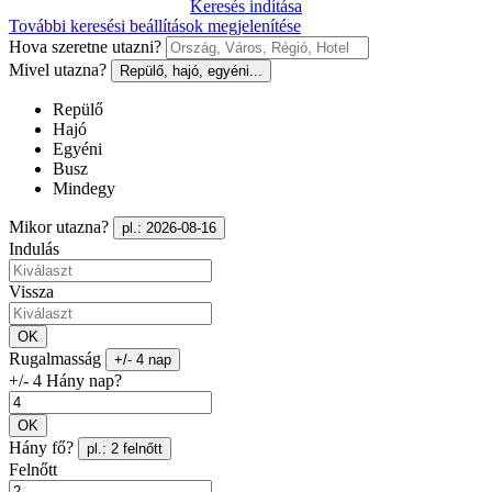
Keresés indítása
További keresési beállítások megjelenítése
Hova szeretne utazni?
Mivel utazna?
Repülő, hajó, egyéni...
Repülő
Hajó
Egyéni
Busz
Mindegy
Mikor utazna?
pl.: 2026-08-16
Indulás
Vissza
OK
Rugalmasság
+/- 4 nap
+/- 4 Hány nap?
OK
Hány fő?
pl.: 2 felnőtt
Felnőtt