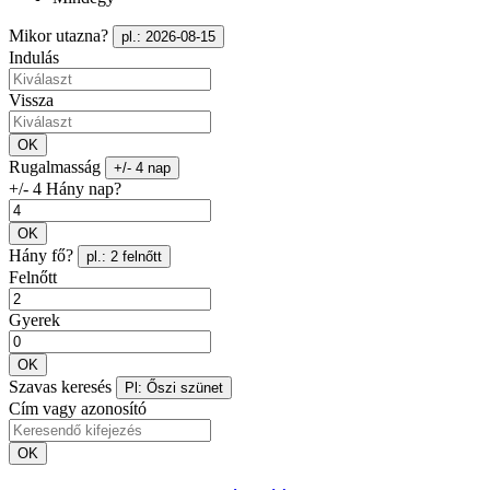
Mikor utazna?
pl.: 2026-08-15
Indulás
Vissza
OK
Rugalmasság
+/- 4 nap
+/- 4 Hány nap?
OK
Hány fő?
pl.: 2 felnőtt
Felnőtt
Gyerek
OK
Szavas keresés
Pl: Őszi szünet
Cím vagy azonosító
OK