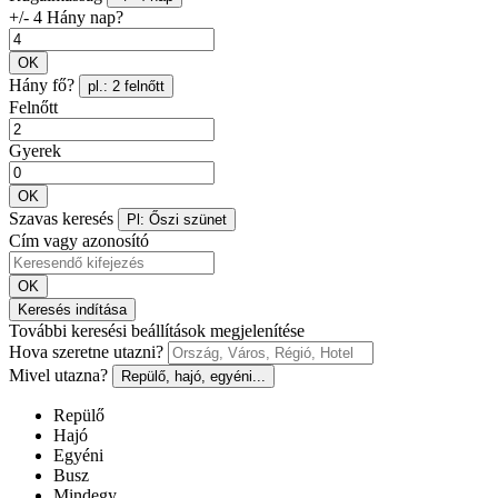
+/- 4 Hány nap?
OK
Hány fő?
pl.: 2 felnőtt
Felnőtt
Gyerek
OK
Szavas keresés
Pl: Őszi szünet
Cím vagy azonosító
OK
Keresés indítása
További keresési beállítások megjelenítése
Hova szeretne utazni?
Mivel utazna?
Repülő, hajó, egyéni...
Repülő
Hajó
Egyéni
Busz
Mindegy