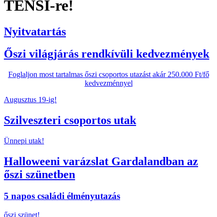
TENSI-re!
Nyitvatartás
Őszi világjárás rendkívüli kedvezmények
Foglaljon most tartalmas őszi csoportos utazást akár 250.000 Ft/fő
kedvezménnyel
Augusztus 19-ig!
Szilveszteri csoportos utak
Ünnepi utak!
Halloweeni varázslat Gardalandban az
őszi szünetben
5 napos családi élményutazás
őszi szünet!