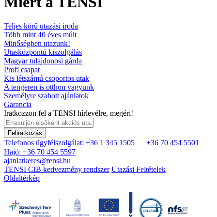
Miért a TENSI
Teljes körű utazási iroda
Több mint 40 éves múlt
Minőségben utazunk!
Utasközpontú kiszolgálás
Magyar tulajdonosi gárda
Profi csapat
Kis létszámú csoportos utak
A tengeren is otthon vagyunk
Személyre szabott ajánlatok
Garancia
Iratkozzon fel a TENSI hírlevélre, megéri!
Feliratkozás
Telefonos ügyfélszolgálat:
+36 1 345 1505
+36 70 454 5501
Hajó: +36 70 454 5597
ajanlatkeres@tensi.hu
TENSI CIB kedvezmény rendszer
Utazási Feltételek
Oldaltérkép