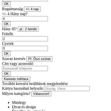
OK
Rugalmasság
+/- 4 nap
+/- 4 Hány nap?
OK
Hány fő?
pl.: 2 felnőtt
Felnőtt
Gyerek
OK
Szavas keresés
Pl: Őszi szünet
Cím vagy azonosító
OK
Keresés indítása
További keresési beállítások megjelenítése
Kártya használati helyszín
Milyen kategória?
Válasszon!
Mindegy
Divat és design