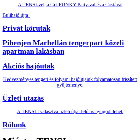
A TENSI-vel, a Get FUNKY Party-val és a Costával
Bulihajó újra!
Privát körutak
Pihenjen Marbellán tengerpart közeli
apartman lakásban
Akciós hajóutak
Kedvezményes tengeri és folyami hajóútjaink folyamatosan frissített
gyűjteménye.
Üzleti utazás
A TENSI-t választva üzleti útjai felől is nyugodt lehet.
Rólunk