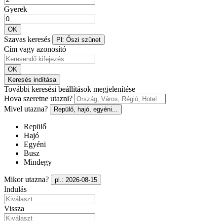
Gyerek
OK
Szavas keresés
Pl: Őszi szünet
Cím vagy azonosító
OK
Keresés indítása
További keresési beállítások megjelenítése
Hova szeretne utazni?
Mivel utazna?
Repülő, hajó, egyéni...
Repülő
Hajó
Egyéni
Busz
Mindegy
Mikor utazna?
pl.: 2026-08-15
Indulás
Vissza