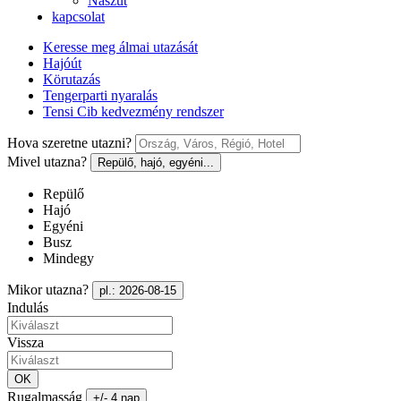
Nászút
kapcsolat
Keresse meg álmai utazását
Hajóút
Körutazás
Tengerparti nyaralás
Tensi Cib kedvezmény rendszer
Hova szeretne utazni?
Mivel utazna?
Repülő, hajó, egyéni...
Repülő
Hajó
Egyéni
Busz
Mindegy
Mikor utazna?
pl.: 2026-08-15
Indulás
Vissza
OK
Rugalmasság
+/- 4 nap