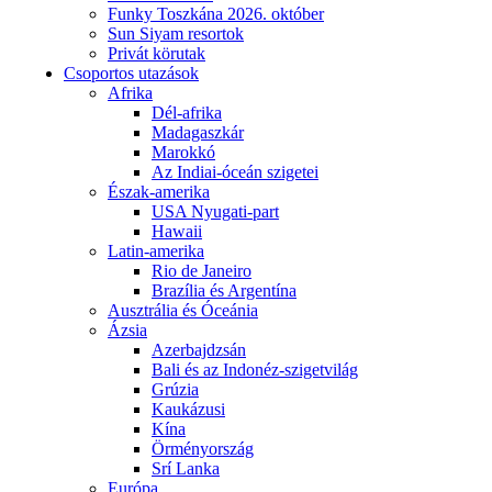
Funky Toszkána 2026. október
Sun Siyam resortok
Privát körutak
Csoportos utazások
Afrika
Dél-afrika
Madagaszkár
Marokkó
Az Indiai-óceán szigetei
Észak-amerika
USA Nyugati-part
Hawaii
Latin-amerika
Rio de Janeiro
Brazília és Argentína
Ausztrália és Óceánia
Ázsia
Azerbajdzsán
Bali és az Indonéz-szigetvilág
Grúzia
Kaukázusi
Kína
Örményország
Srí Lanka
Európa