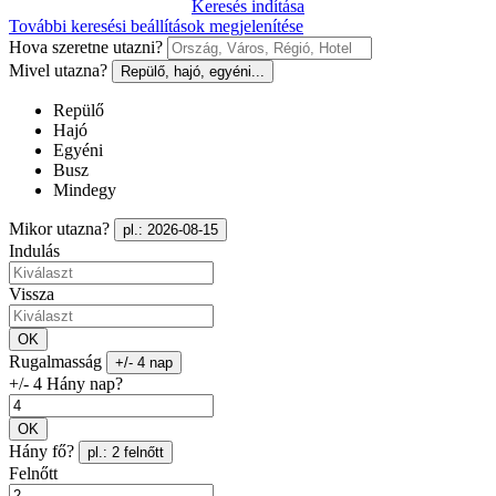
Keresés indítása
További keresési beállítások megjelenítése
Hova szeretne utazni?
Mivel utazna?
Repülő, hajó, egyéni...
Repülő
Hajó
Egyéni
Busz
Mindegy
Mikor utazna?
pl.: 2026-08-15
Indulás
Vissza
OK
Rugalmasság
+/- 4 nap
+/- 4 Hány nap?
OK
Hány fő?
pl.: 2 felnőtt
Felnőtt