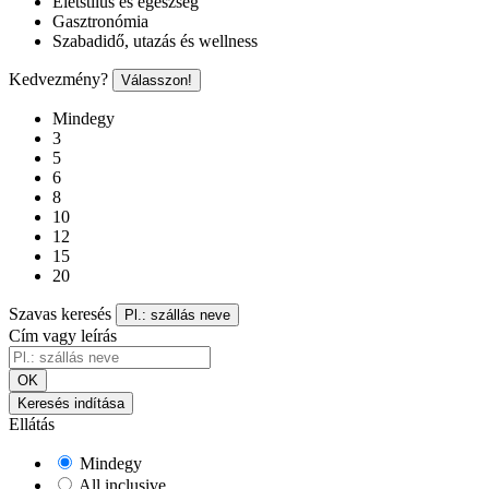
Életstílus és egészség
Gasztronómia
Szabadidő, utazás és wellness
Kedvezmény?
Válasszon!
Mindegy
3
5
6
8
10
12
15
20
Szavas keresés
Pl.: szállás neve
Cím vagy leírás
OK
Keresés indítása
Ellátás
Mindegy
All inclusive