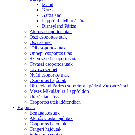
Izland
Grúzia
Gardaland
Lappföld - Mikulástúra
Disneyland Párizs
Akciós csoportos utak
Őszi csoportos utak
Őszi szünet
Téli csoportos utak
Ünnepi csoportos utak
Szilveszteri csoportos utak
Tavaszi csoportos utak
Tavaszi szünet
Nyári csoportos utak
Csoportos hajóutak
Disneyland Párizs csoportosan párizsi városnézéssel
Mesés Mikulástúra Lappföldön
Utazás társítással
Csoportos utak időrendben
Hajóutak
Bemutatkozunk
Akciós Costa hajóutak
Csoportos hajóutak
Tengeri hajóutak
Folyami hajóutak