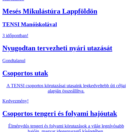
Mesés Mikulástúra Lappföldön
TENSI Manóiskolával
3 időpontban!
Nyugodtan tervezheti nyári utazását
Gondtalanul
Csoportos utak
A TENSI csoportos körutazásai utasaink legkedveltebb úti céljai
alapján összeállítva.
Kedvezmény!
Csoportos tengeri és folyami hajóutak
Élménydús tengeri és folyami körutazások a világ legnívósabb
hajóin, magyar idegenvezető kíséretében.