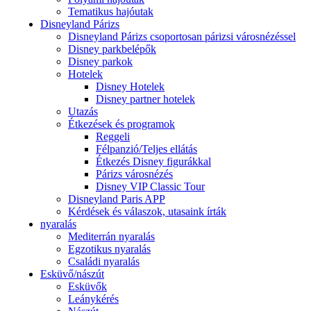
Tematikus hajóutak
Disneyland Párizs
Disneyland Párizs csoportosan párizsi városnézéssel
Disney parkbelépők
Disney parkok
Hotelek
Disney Hotelek
Disney partner hotelek
Utazás
Étkezések és programok
Reggeli
Félpanzió/Teljes ellátás
Étkezés Disney figurákkal
Párizs városnézés
Disney VIP Classic Tour
Disneyland Paris APP
Kérdések és válaszok, utasaink írták
nyaralás
Mediterrán nyaralás
Egzotikus nyaralás
Családi nyaralás
Esküvő/nászút
Esküvők
Leánykérés