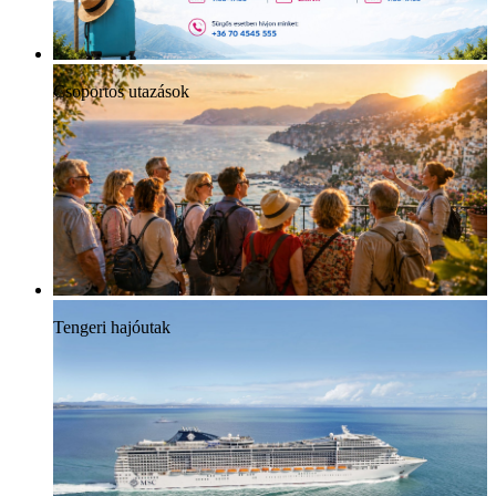
Csoportos utazások
Tengeri hajóutak