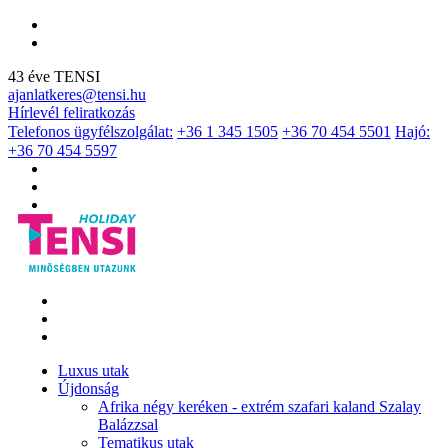
43 éve TENSI
ajanlatkeres@tensi.hu
Hírlevél feliratkozás
Telefonos ügyfélszolgálat:
+36 1 345 1505
+36 70 454 5501
Hajó:
+36 70 454 5597
Luxus utak
Újdonság
Afrika négy keréken - extrém szafari kaland Szalay
Balázzsal
Tematikus utak