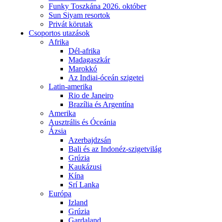
Funky Toszkána 2026. október
Sun Siyam resortok
Privát körutak
Csoportos utazások
Afrika
Dél-afrika
Madagaszkár
Marokkó
Az Indiai-óceán szigetei
Latin-amerika
Rio de Janeiro
Brazília és Argentína
Amerika
Ausztrális és Óceánia
Ázsia
Azerbajdzsán
Bali és az Indonéz-szigetvilág
Grúzia
Kaukázusi
Kína
Srí Lanka
Európa
Izland
Grúzia
Gardaland