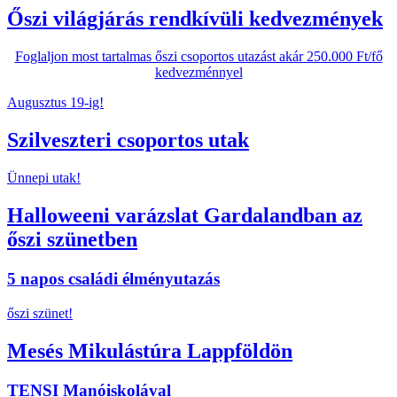
Őszi világjárás rendkívüli kedvezmények
Foglaljon most tartalmas őszi csoportos utazást akár 250.000 Ft/fő
kedvezménnyel
Augusztus 19-ig!
Szilveszteri csoportos utak
Ünnepi utak!
Halloweeni varázslat Gardalandban az
őszi szünetben
5 napos családi élményutazás
őszi szünet!
Mesés Mikulástúra Lappföldön
TENSI Manóiskolával