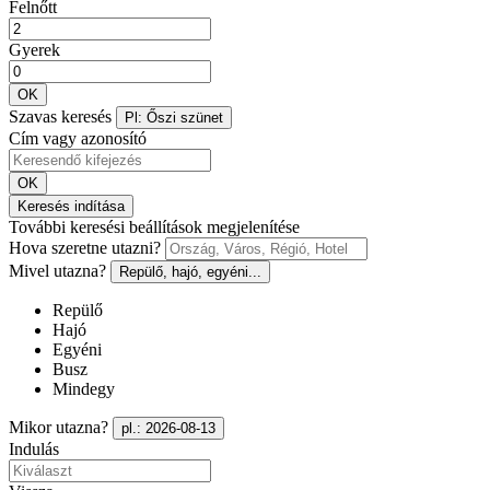
Felnőtt
Gyerek
OK
Szavas keresés
Pl: Őszi szünet
Cím vagy azonosító
OK
Keresés indítása
További keresési beállítások megjelenítése
Hova szeretne utazni?
Mivel utazna?
Repülő, hajó, egyéni...
Repülő
Hajó
Egyéni
Busz
Mindegy
Mikor utazna?
pl.: 2026-08-13
Indulás