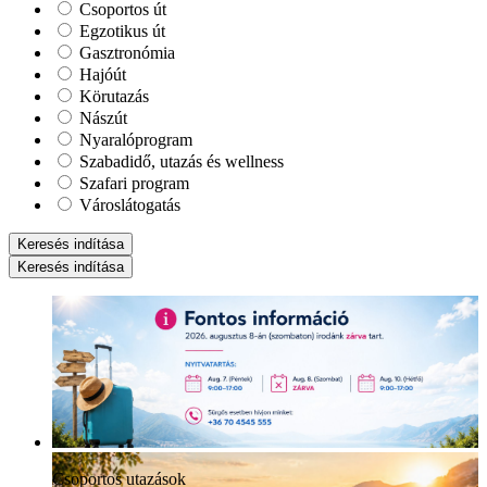
Csoportos út
Egzotikus út
Gasztronómia
Hajóút
Körutazás
Nászút
Nyaralóprogram
Szabadidő, utazás és wellness
Szafari program
Városlátogatás
Keresés indítása
Keresés indítása
Csoportos utazások