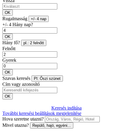
Vissza
OK
Rugalmasság
+/- 4 nap
+/- 4 Hány nap?
OK
Hány fő?
pl.: 2 felnőtt
Felnőtt
Gyerek
OK
Szavas keresés
Pl: Őszi szünet
Cím vagy azonosító
OK
Keresés indítása
További keresési beállítások megjelenítése
Hova szeretne utazni?
Mivel utazna?
Repülő, hajó, egyéni...