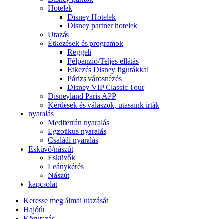
Hotelek
Disney Hotelek
Disney partner hotelek
Utazás
Étkezések és programok
Reggeli
Félpanzió/Teljes ellátás
Étkezés Disney figurákkal
Párizs városnézés
Disney VIP Classic Tour
Disneyland Paris APP
Kérdések és válaszok, utasaink írták
nyaralás
Mediterrán nyaralás
Egzotikus nyaralás
Családi nyaralás
Esküvő/nászút
Esküvők
Leánykérés
Nászút
kapcsolat
Keresse meg álmai utazását
Hajóút
Körutazás