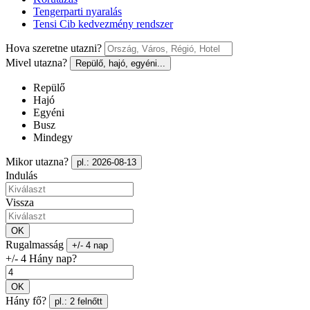
Tengerparti nyaralás
Tensi Cib kedvezmény rendszer
Hova szeretne utazni?
Mivel utazna?
Repülő, hajó, egyéni...
Repülő
Hajó
Egyéni
Busz
Mindegy
Mikor utazna?
pl.: 2026-08-13
Indulás
Vissza
OK
Rugalmasság
+/- 4 nap
+/- 4 Hány nap?
OK
Hány fő?
pl.: 2 felnőtt