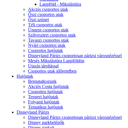
Lappföld - Mikulástúra
Akciós csoportos utak
Őszi csoportos utak
Őszi szünet
Téli csoportos utak
Ünnepi csoportos utak
Szilveszteri csoportos utak
Tavaszi csoportos utak
Nyári csoportos utak
Csoportos hajóutak
Disneyland Párizs csoportosan párizsi városnézéssel
Mesés Mikulástúra Lappföldön
Utazás társítással
Csoportos utak időrendben
Hajóutak
Bemutatkozunk
Akciós Costa hajóutak
Csoportos hajóutak
Tengeri hajóutak
Folyami hajóutak
Tematikus hajóutak
Disneyland Párizs
Disneyland Párizs csoportosan párizsi városnézéssel
Disney parkbelépők
Disney parkok