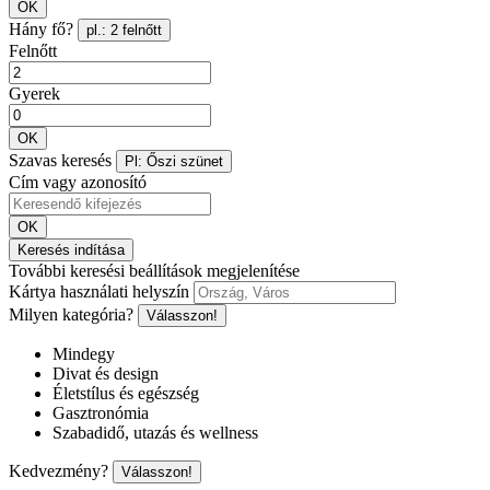
OK
Hány fő?
pl.: 2 felnőtt
Felnőtt
Gyerek
OK
Szavas keresés
Pl: Őszi szünet
Cím vagy azonosító
OK
Keresés indítása
További keresési beállítások megjelenítése
Kártya használati helyszín
Milyen kategória?
Válasszon!
Mindegy
Divat és design
Életstílus és egészség
Gasztronómia
Szabadidő, utazás és wellness
Kedvezmény?
Válasszon!