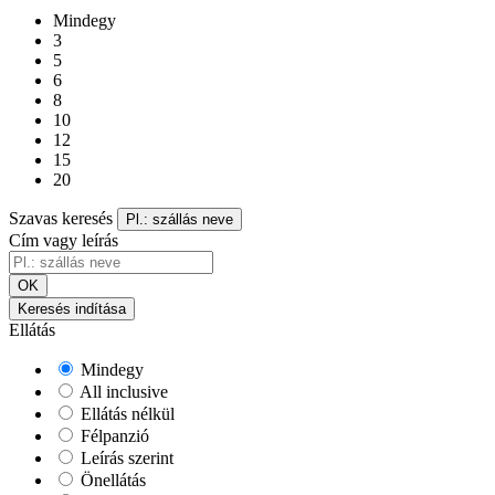
Mindegy
3
5
6
8
10
12
15
20
Szavas keresés
Pl.: szállás neve
Cím vagy leírás
OK
Keresés indítása
Ellátás
Mindegy
All inclusive
Ellátás nélkül
Félpanzió
Leírás szerint
Önellátás