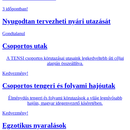
3 időpontban!
Nyugodtan tervezheti nyári utazását
Gondtalanul
Csoportos utak
A TENSI csoportos körutazásai utasaink legkedveltebb úti céljai
alapján összeállítva.
Kedvezmény!
Csoportos tengeri és folyami hajóutak
Élménydús tengeri és folyami körutazások a világ legnívósabb
hajóin, magyar idegenvezető kíséretében.
Kedvezmény!
Egzotikus nyaralások