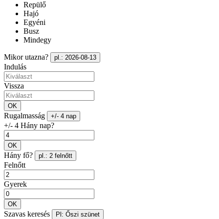
Repülő
Hajó
Egyéni
Busz
Mindegy
Mikor utazna?
pl.: 2026-08-13
Indulás
Vissza
OK
Rugalmasság
+/- 4 nap
+/- 4 Hány nap?
OK
Hány fő?
pl.: 2 felnőtt
Felnőtt
Gyerek
OK
Szavas keresés
Pl: Őszi szünet