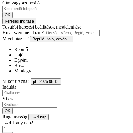
Cím vagy azonosító
OK
Keresés indítása
További keresési beállítások megjelenítése
Hova szeretne utazni?
Mivel utazna?
Repülő, hajó, egyéni...
Repülő
Hajó
Egyéni
Busz
Mindegy
Mikor utazna?
pl.: 2026-08-13
Indulás
Vissza
OK
Rugalmasság
+/- 4 nap
+/- 4 Hány nap?