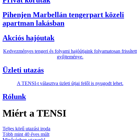
Privát körutak
Pihenjen Marbellán tengerpart közeli
apartman lakásban
Akciós hajóutak
Kedvezményes tengeri és folyami hajóútjaink folyamatosan frissített
gyűjteménye.
Üzleti utazás
A TENSI-t választva üzleti útjai felől is nyugodt lehet.
Rólunk
Miért a TENSI
Teljes körű utazási iroda
Több mint 40 éves múlt
Minőségben utazunk!