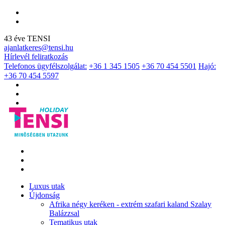
43 éve TENSI
ajanlatkeres@tensi.hu
Hírlevél feliratkozás
Telefonos ügyfélszolgálat:
+36 1 345 1505
+36 70 454 5501
Hajó:
+36 70 454 5597
Luxus utak
Újdonság
Afrika négy keréken - extrém szafari kaland Szalay
Balázzsal
Tematikus utak