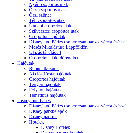
Nyári csoportos utak
Őszi csoportos utak
Őszi szünet
Téli csoportos utak
Ünnepi csoportos utak
Szilveszteri csoportos utak
Csoportos hajóutak
Disneyland Párizs csoportosan párizsi városnézéssel
Mesés Mikulástúra Lappföldön
Utazás társítással
Csoportos utak időrendben
Hajóutak
Bemutatkozunk
Akciós Costa hajóutak
Csoportos hajóutak
Tengeri hajóutak
Folyami hajóutak
Tematikus hajóutak
Disneyland Párizs
Disneyland Párizs csoportosan párizsi városnézéssel
Disney parkbelépők
Disney parkok
Hotelek
Disney Hotelek
Disney partner hotelek