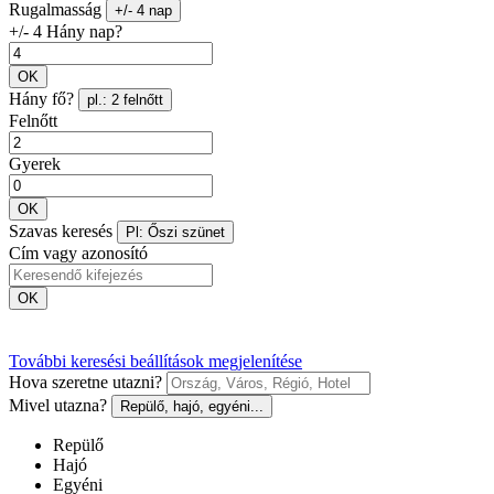
Rugalmasság
+/- 4 nap
+/- 4 Hány nap?
OK
Hány fő?
pl.: 2 felnőtt
Felnőtt
Gyerek
OK
Szavas keresés
Pl: Őszi szünet
Cím vagy azonosító
OK
További keresési beállítások megjelenítése
Hova szeretne utazni?
Mivel utazna?
Repülő, hajó, egyéni...
Repülő
Hajó
Egyéni