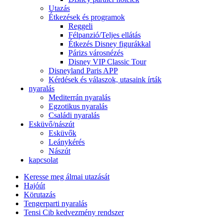
Utazás
Étkezések és programok
Reggeli
Félpanzió/Teljes ellátás
Étkezés Disney figurákkal
Párizs városnézés
Disney VIP Classic Tour
Disneyland Paris APP
Kérdések és válaszok, utasaink írták
nyaralás
Mediterrán nyaralás
Egzotikus nyaralás
Családi nyaralás
Esküvő/nászút
Esküvők
Leánykérés
Nászút
kapcsolat
Keresse meg álmai utazását
Hajóút
Körutazás
Tengerparti nyaralás
Tensi Cib kedvezmény rendszer