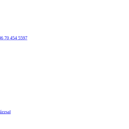
36 70 454 5597
ázzsal