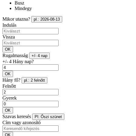
Busz
Mindegy
Mikor utazna?
pl.: 2026-08-13
Indulás
Vissza
OK
Rugalmasság
+/- 4 nap
+/- 4 Hány nap?
OK
Hány fő?
pl.: 2 felnőtt
Felnőtt
Gyerek
OK
Szavas keresés
Pl: Őszi szünet
Cím vagy azonosító
OK