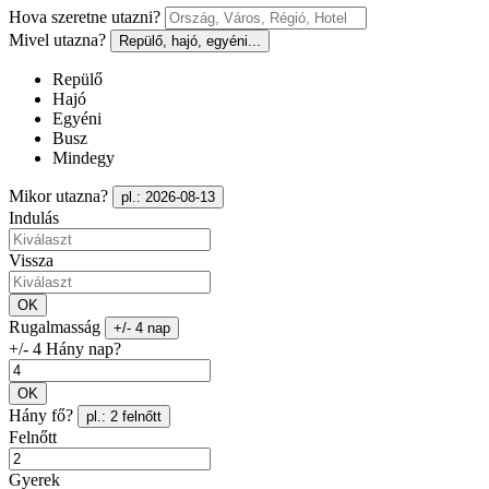
Hova szeretne utazni?
Mivel utazna?
Repülő, hajó, egyéni...
Repülő
Hajó
Egyéni
Busz
Mindegy
Mikor utazna?
pl.: 2026-08-13
Indulás
Vissza
OK
Rugalmasság
+/- 4 nap
+/- 4 Hány nap?
OK
Hány fő?
pl.: 2 felnőtt
Felnőtt
Gyerek