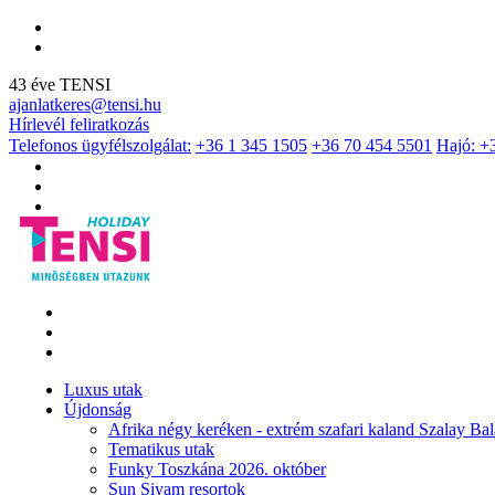
43 éve TENSI
ajanlatkeres@tensi.hu
Hírlevél feliratkozás
Telefonos ügyfélszolgálat:
+36 1 345 1505
+36 70 454 5501
Hajó: +
Luxus utak
Újdonság
Afrika négy keréken - extrém szafari kaland Szalay Bal
Tematikus utak
Funky Toszkána 2026. október
Sun Siyam resortok