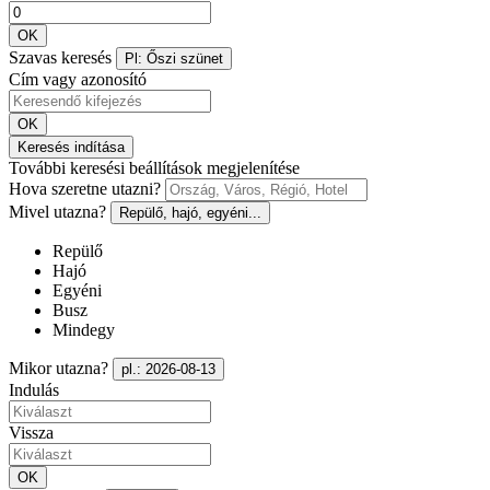
OK
Szavas keresés
Pl: Őszi szünet
Cím vagy azonosító
OK
Keresés indítása
További keresési beállítások megjelenítése
Hova szeretne utazni?
Mivel utazna?
Repülő, hajó, egyéni...
Repülő
Hajó
Egyéni
Busz
Mindegy
Mikor utazna?
pl.: 2026-08-13
Indulás
Vissza
OK