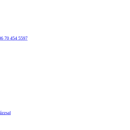
36 70 454 5597
ázzsal