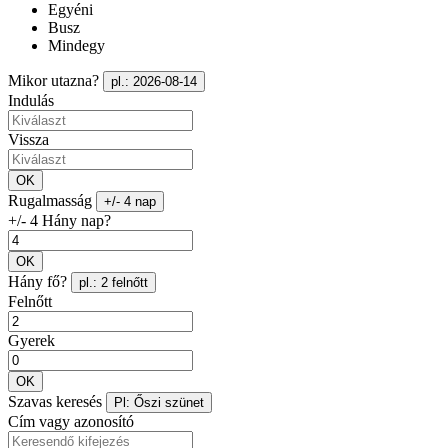
Egyéni
Busz
Mindegy
Mikor utazna?
pl.: 2026-08-14
Indulás
Vissza
OK
Rugalmasság
+/- 4 nap
+/- 4 Hány nap?
OK
Hány fő?
pl.: 2 felnőtt
Felnőtt
Gyerek
OK
Szavas keresés
Pl: Őszi szünet
Cím vagy azonosító