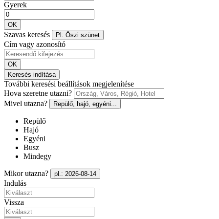
Gyerek
OK
Szavas keresés
Pl: Őszi szünet
Cím vagy azonosító
OK
Keresés indítása
További keresési beállítások megjelenítése
Hova szeretne utazni?
Mivel utazna?
Repülő, hajó, egyéni...
Repülő
Hajó
Egyéni
Busz
Mindegy
Mikor utazna?
pl.: 2026-08-14
Indulás
Vissza