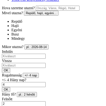
Hova szeretne utazni?
Mivel utazna?
Repülő, hajó, egyéni...
Repülő
Hajó
Egyéni
Busz
Mindegy
Mikor utazna?
pl.: 2026-08-14
Indulás
Vissza
OK
Rugalmasság
+/- 4 nap
+/- 4 Hány nap?
OK
Hány fő?
pl.: 2 felnőtt
Felnőtt