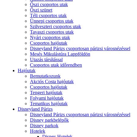
Őszi csoportos utak
Őszi szünet
Téli csoportos utak
Ünnepi csoportos utak
Szilveszteri csoportos utak
Tavaszi csoportos utak
Nyári csoportos utak
Csoportos hajóutak
Disneyland Párizs csoportosan párizsi városnézéssel
Mesés Mikulástúra Lappföldön
Utazás társítással
Csoportos utak időrendben
Hajóutak
Bemutatkozunk
Akciós Costa hajóutak
Csoportos hajóutak
Tengeri hajóutak
Folyami hajóutak
Tematikus hajóutak
Disneyland Párizs
Disneyland Párizs csoportosan párizsi városnézéssel
Disney parkbelépők
Disney parkok
Hotelek
Disney Hotelek