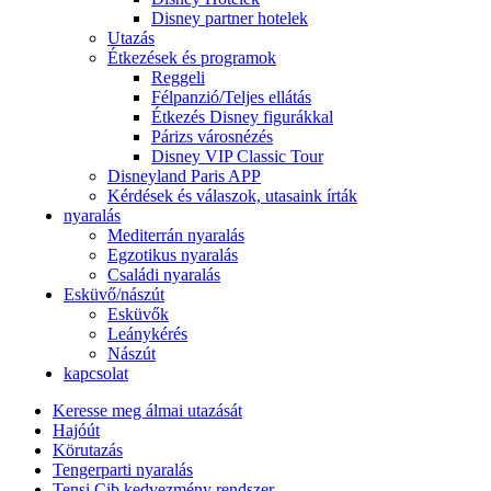
Disney partner hotelek
Utazás
Étkezések és programok
Reggeli
Félpanzió/Teljes ellátás
Étkezés Disney figurákkal
Párizs városnézés
Disney VIP Classic Tour
Disneyland Paris APP
Kérdések és válaszok, utasaink írták
nyaralás
Mediterrán nyaralás
Egzotikus nyaralás
Családi nyaralás
Esküvő/nászút
Esküvők
Leánykérés
Nászút
kapcsolat
Keresse meg álmai utazását
Hajóút
Körutazás
Tengerparti nyaralás
Tensi Cib kedvezmény rendszer