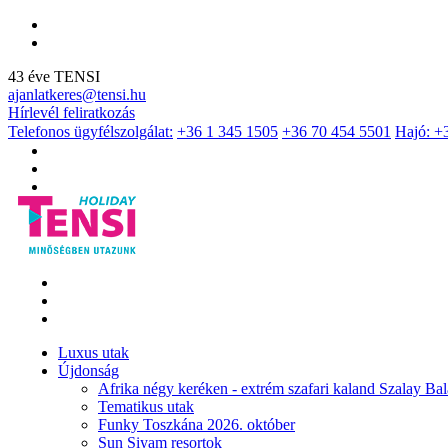
43 éve TENSI
ajanlatkeres@tensi.hu
Hírlevél feliratkozás
Telefonos ügyfélszolgálat:
+36 1 345 1505
+36 70 454 5501
Hajó: +
Luxus utak
Újdonság
Afrika négy keréken - extrém szafari kaland Szalay Bal
Tematikus utak
Funky Toszkána 2026. október
Sun Siyam resortok