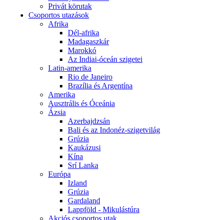
Privát körutak
Csoportos utazások
Afrika
Dél-afrika
Madagaszkár
Marokkó
Az Indiai-óceán szigetei
Latin-amerika
Rio de Janeiro
Brazília és Argentína
Amerika
Ausztrális és Óceánia
Ázsia
Azerbajdzsán
Bali és az Indonéz-szigetvilág
Grúzia
Kaukázusi
Kína
Srí Lanka
Európa
Izland
Grúzia
Gardaland
Lappföld - Mikulástúra
Akciós csoportos utak