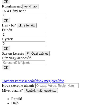
OK
Rugalmasság
+/- 4 nap
+/- 4 Hány nap?
OK
Hány fő?
pl.: 2 felnőtt
Felnőtt
Gyerek
OK
Szavas keresés
Pl: Őszi szünet
Cím vagy azonosító
OK
További keresési beállítások megjelenítése
Hova szeretne utazni?
Mivel utazna?
Repülő, hajó, egyéni...
Repülő
Hajó