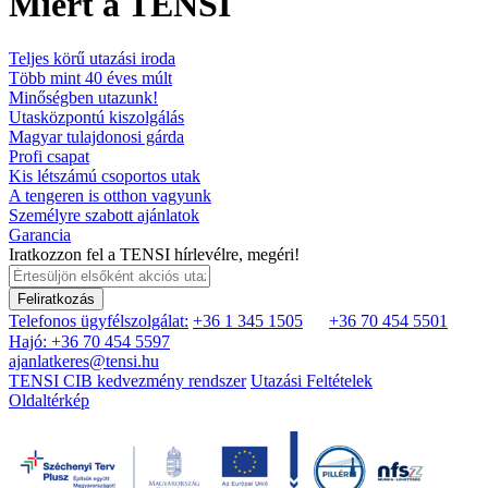
Miért a TENSI
Teljes körű utazási iroda
Több mint 40 éves múlt
Minőségben utazunk!
Utasközpontú kiszolgálás
Magyar tulajdonosi gárda
Profi csapat
Kis létszámú csoportos utak
A tengeren is otthon vagyunk
Személyre szabott ajánlatok
Garancia
Iratkozzon fel a TENSI hírlevélre, megéri!
Feliratkozás
Telefonos ügyfélszolgálat:
+36 1 345 1505
+36 70 454 5501
Hajó: +36 70 454 5597
ajanlatkeres@tensi.hu
TENSI CIB kedvezmény rendszer
Utazási Feltételek
Oldaltérkép