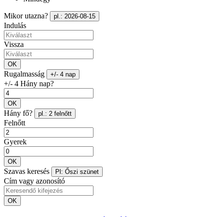
Mikor utazna?
pl.: 2026-08-15
Indulás
Vissza
OK
Rugalmasság
+/- 4 nap
+/- 4 Hány nap?
OK
Hány fő?
pl.: 2 felnőtt
Felnőtt
Gyerek
OK
Szavas keresés
Pl: Őszi szünet
Cím vagy azonosító
OK