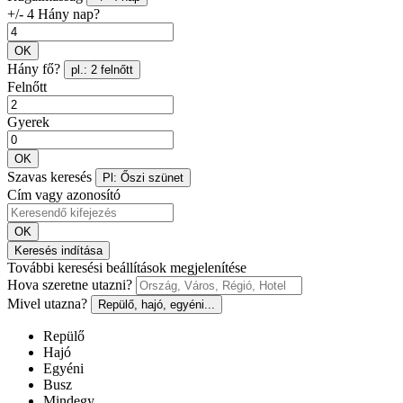
+/- 4 Hány nap?
OK
Hány fő?
pl.: 2 felnőtt
Felnőtt
Gyerek
OK
Szavas keresés
Pl: Őszi szünet
Cím vagy azonosító
OK
Keresés indítása
További keresési beállítások megjelenítése
Hova szeretne utazni?
Mivel utazna?
Repülő, hajó, egyéni...
Repülő
Hajó
Egyéni
Busz
Mindegy