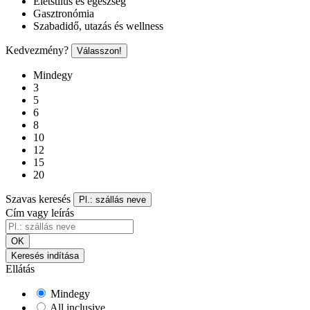
Életstílus és egészség
Gasztronómia
Szabadidő, utazás és wellness
Kedvezmény?
Válasszon!
Mindegy
3
5
6
8
10
12
15
20
Szavas keresés
Pl.: szállás neve
Cím vagy leírás
OK
Keresés indítása
Ellátás
Mindegy
All inclusive