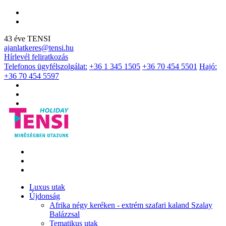
43 éve TENSI
ajanlatkeres@tensi.hu
Hírlevél feliratkozás
Telefonos ügyfélszolgálat:
+36 1 345 1505
+36 70 454 5501
Hajó:
+36 70 454 5597
Luxus utak
Újdonság
Afrika négy keréken - extrém szafari kaland Szalay
Balázzsal
Tematikus utak