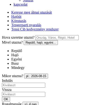
Nászút
kapcsolat
Keresse meg álmai utazását
Hajóút
Körutazás
Tengerparti nyaralás
Tensi Cib kedvezmény rendszer
Hova szeretne utazni?
Mivel utazna?
Repülő, hajó, egyéni...
Repülő
Hajó
Egyéni
Busz
Mindegy
Mikor utazna?
pl.: 2026-08-15
Indulás
Vissza
OK
Rugalmasság
+/- 4 nap