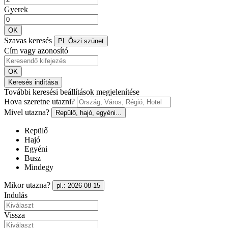
Gyerek
OK
Szavas keresés
Pl: Őszi szünet
Cím vagy azonosító
OK
Keresés indítása
További keresési beállítások megjelenítése
Hova szeretne utazni?
Mivel utazna?
Repülő, hajó, egyéni...
Repülő
Hajó
Egyéni
Busz
Mindegy
Mikor utazna?
pl.: 2026-08-15
Indulás
Vissza