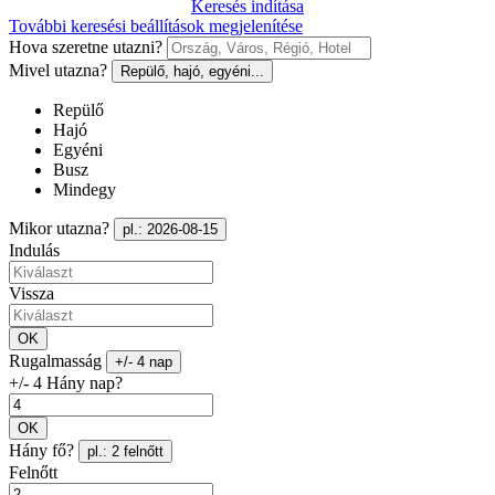
Keresés indítása
További keresési beállítások megjelenítése
Hova szeretne utazni?
Mivel utazna?
Repülő, hajó, egyéni...
Repülő
Hajó
Egyéni
Busz
Mindegy
Mikor utazna?
pl.: 2026-08-15
Indulás
Vissza
OK
Rugalmasság
+/- 4 nap
+/- 4 Hány nap?
OK
Hány fő?
pl.: 2 felnőtt
Felnőtt