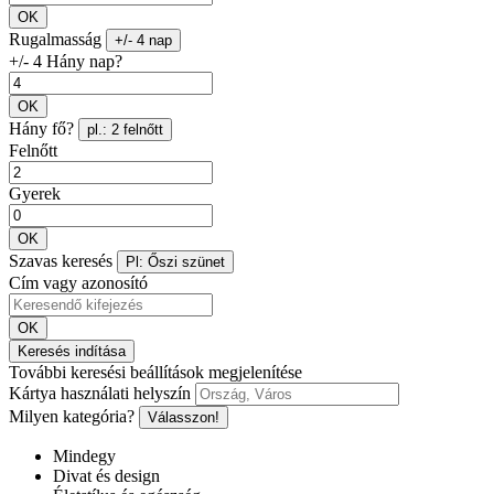
OK
Rugalmasság
+/- 4 nap
+/- 4 Hány nap?
OK
Hány fő?
pl.: 2 felnőtt
Felnőtt
Gyerek
OK
Szavas keresés
Pl: Őszi szünet
Cím vagy azonosító
OK
Keresés indítása
További keresési beállítások megjelenítése
Kártya használati helyszín
Milyen kategória?
Válasszon!
Mindegy
Divat és design