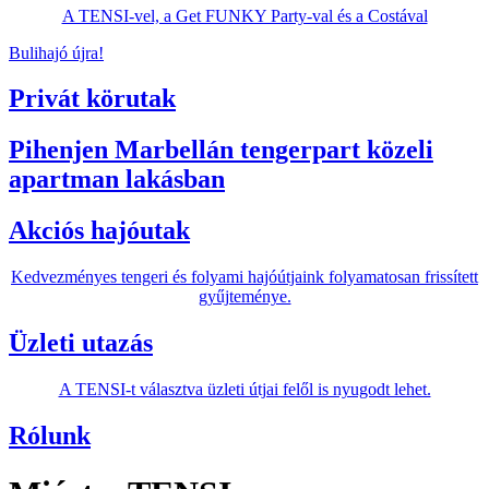
A TENSI-vel, a Get FUNKY Party-val és a Costával
Bulihajó újra!
Privát körutak
Pihenjen Marbellán tengerpart közeli
apartman lakásban
Akciós hajóutak
Kedvezményes tengeri és folyami hajóútjaink folyamatosan frissített
gyűjteménye.
Üzleti utazás
A TENSI-t választva üzleti útjai felől is nyugodt lehet.
Rólunk