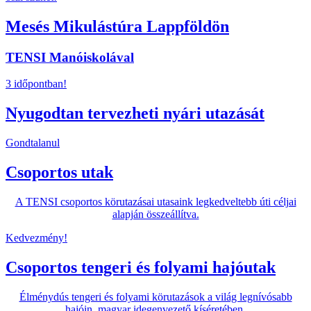
Mesés Mikulástúra Lappföldön
TENSI Manóiskolával
3 időpontban!
Nyugodtan tervezheti nyári utazását
Gondtalanul
Csoportos utak
A TENSI csoportos körutazásai utasaink legkedveltebb úti céljai
alapján összeállítva.
Kedvezmény!
Csoportos tengeri és folyami hajóutak
Élménydús tengeri és folyami körutazások a világ legnívósabb
hajóin, magyar idegenvezető kíséretében.