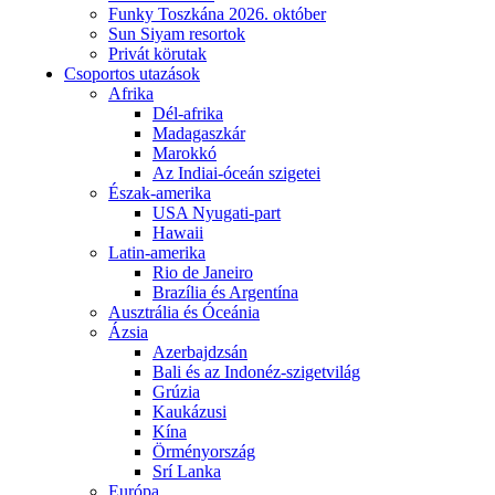
Funky Toszkána 2026. október
Sun Siyam resortok
Privát körutak
Csoportos utazások
Afrika
Dél-afrika
Madagaszkár
Marokkó
Az Indiai-óceán szigetei
Észak-amerika
USA Nyugati-part
Hawaii
Latin-amerika
Rio de Janeiro
Brazília és Argentína
Ausztrália és Óceánia
Ázsia
Azerbajdzsán
Bali és az Indonéz-szigetvilág
Grúzia
Kaukázusi
Kína
Örményország
Srí Lanka
Európa