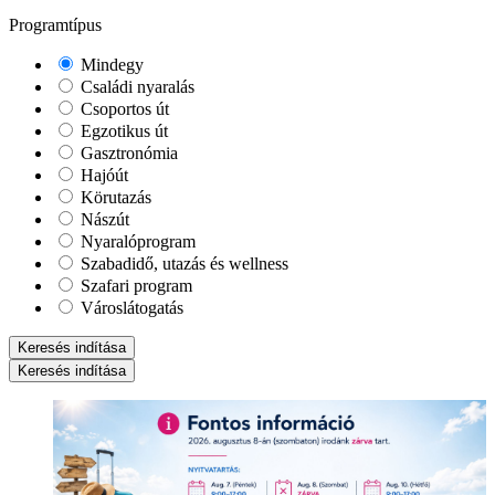
Programtípus
Mindegy
Családi nyaralás
Csoportos út
Egzotikus út
Gasztronómia
Hajóút
Körutazás
Nászút
Nyaralóprogram
Szabadidő, utazás és wellness
Szafari program
Városlátogatás
Keresés indítása
Keresés indítása