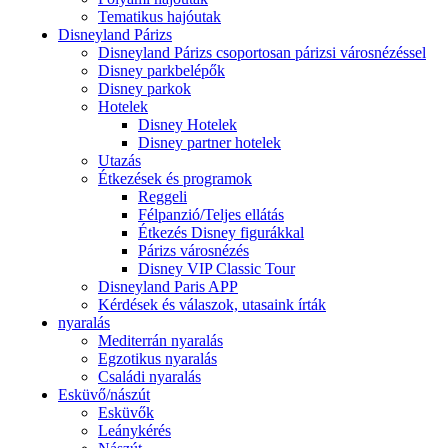
Tematikus hajóutak
Disneyland Párizs
Disneyland Párizs csoportosan párizsi városnézéssel
Disney parkbelépők
Disney parkok
Hotelek
Disney Hotelek
Disney partner hotelek
Utazás
Étkezések és programok
Reggeli
Félpanzió/Teljes ellátás
Étkezés Disney figurákkal
Párizs városnézés
Disney VIP Classic Tour
Disneyland Paris APP
Kérdések és válaszok, utasaink írták
nyaralás
Mediterrán nyaralás
Egzotikus nyaralás
Családi nyaralás
Esküvő/nászút
Esküvők
Leánykérés