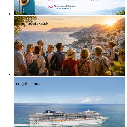
Csoportos utazások
Tengeri hajóutak