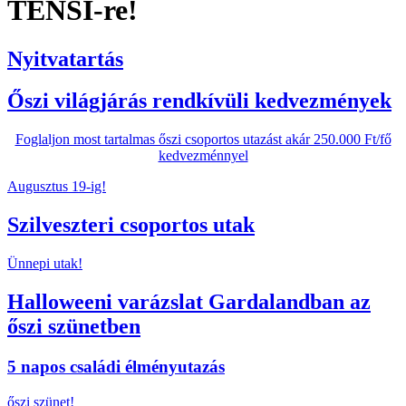
TENSI-re!
Nyitvatartás
Őszi világjárás rendkívüli kedvezmények
Foglaljon most tartalmas őszi csoportos utazást akár 250.000 Ft/fő
kedvezménnyel
Augusztus 19-ig!
Szilveszteri csoportos utak
Ünnepi utak!
Halloweeni varázslat Gardalandban az
őszi szünetben
5 napos családi élményutazás
őszi szünet!