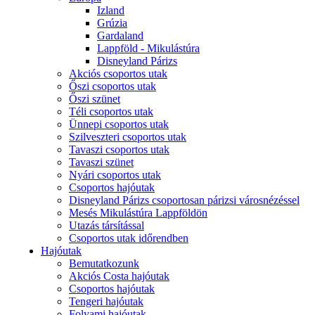
Izland
Grúzia
Gardaland
Lappföld - Mikulástúra
Disneyland Párizs
Akciós csoportos utak
Őszi csoportos utak
Őszi szünet
Téli csoportos utak
Ünnepi csoportos utak
Szilveszteri csoportos utak
Tavaszi csoportos utak
Tavaszi szünet
Nyári csoportos utak
Csoportos hajóutak
Disneyland Párizs csoportosan párizsi városnézéssel
Mesés Mikulástúra Lappföldön
Utazás társítással
Csoportos utak időrendben
Hajóutak
Bemutatkozunk
Akciós Costa hajóutak
Csoportos hajóutak
Tengeri hajóutak
Folyami hajóutak