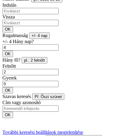
Indulás
Vissza
OK
Rugalmasság
+/- 4 nap
+/- 4 Hány nap?
OK
Hány fő?
pl.: 2 felnőtt
Felnőtt
Gyerek
OK
Szavas keresés
Pl: Őszi szünet
Cím vagy azonosító
OK
További keresési beállítások megjelenítése