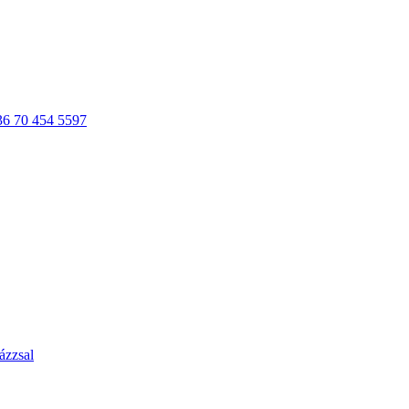
36 70 454 5597
ázzsal