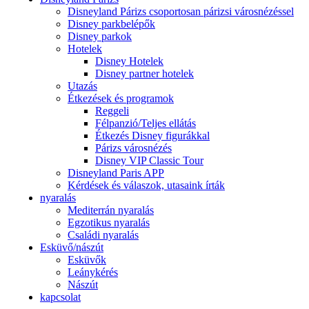
Disneyland Párizs csoportosan párizsi városnézéssel
Disney parkbelépők
Disney parkok
Hotelek
Disney Hotelek
Disney partner hotelek
Utazás
Étkezések és programok
Reggeli
Félpanzió/Teljes ellátás
Étkezés Disney figurákkal
Párizs városnézés
Disney VIP Classic Tour
Disneyland Paris APP
Kérdések és válaszok, utasaink írták
nyaralás
Mediterrán nyaralás
Egzotikus nyaralás
Családi nyaralás
Esküvő/nászút
Esküvők
Leánykérés
Nászút
kapcsolat