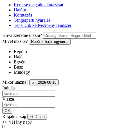
Keresse meg álmai utazását
Hajóút
Körutazás
Tengerparti nyaralás
Tensi Cib kedvezmény rendszer
Hova szeretne utazni?
Mivel utazna?
Repülő, hajó, egyéni...
Repülő
Hajó
Egyéni
Busz
Mindegy
Mikor utazna?
pl.: 2026-08-15
Indulás
Vissza
OK
Rugalmasság
+/- 4 nap
+/- 4 Hány nap?