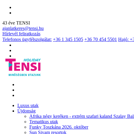
43 éve TENSI
ajanlatkeres@tensi.hu
Hírlevél feliratkozás
Telefonos ügyfélszolgálat:
+36 1 345 1505
+36 70 454 5501
Hajó: +
Luxus utak
Újdonság
Afrika négy keréken - extrém szafari kaland Szalay Bal
Tematikus utak
Funky Toszkána 2026. október
Sun Siyam resortok