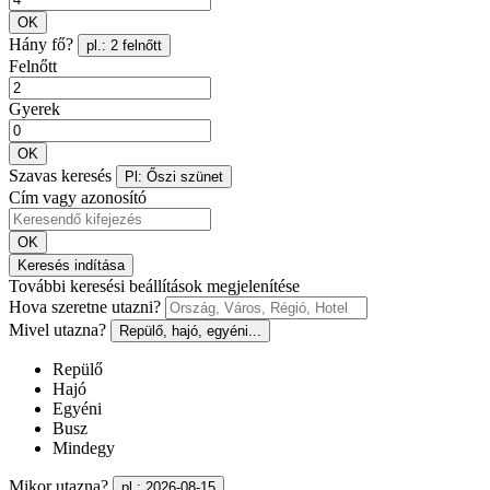
OK
Hány fő?
pl.: 2 felnőtt
Felnőtt
Gyerek
OK
Szavas keresés
Pl: Őszi szünet
Cím vagy azonosító
OK
Keresés indítása
További keresési beállítások megjelenítése
Hova szeretne utazni?
Mivel utazna?
Repülő, hajó, egyéni...
Repülő
Hajó
Egyéni
Busz
Mindegy
Mikor utazna?
pl.: 2026-08-15