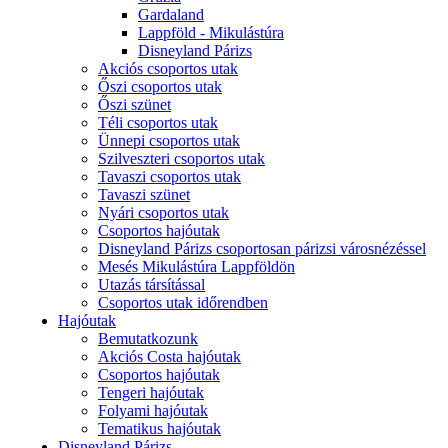
Gardaland
Lappföld - Mikulástúra
Disneyland Párizs
Akciós csoportos utak
Őszi csoportos utak
Őszi szünet
Téli csoportos utak
Ünnepi csoportos utak
Szilveszteri csoportos utak
Tavaszi csoportos utak
Tavaszi szünet
Nyári csoportos utak
Csoportos hajóutak
Disneyland Párizs csoportosan párizsi városnézéssel
Mesés Mikulástúra Lappföldön
Utazás társítással
Csoportos utak időrendben
Hajóutak
Bemutatkozunk
Akciós Costa hajóutak
Csoportos hajóutak
Tengeri hajóutak
Folyami hajóutak
Tematikus hajóutak
Disneyland Párizs