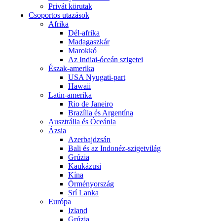
Privát körutak
Csoportos utazások
Afrika
Dél-afrika
Madagaszkár
Marokkó
Az Indiai-óceán szigetei
Észak-amerika
USA Nyugati-part
Hawaii
Latin-amerika
Rio de Janeiro
Brazília és Argentína
Ausztrália és Óceánia
Ázsia
Azerbajdzsán
Bali és az Indonéz-szigetvilág
Grúzia
Kaukázusi
Kína
Örményország
Srí Lanka
Európa
Izland
Grúzia