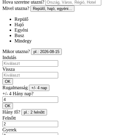
Hova szeretne utazni?
Mivel utazna?
Repülő, hajó, egyéni...
Repülő
Hajó
Egyéni
Busz
Mindegy
Mikor utazna?
pl.: 2026-08-15
Indulás
Vissza
OK
Rugalmasság
+/- 4 nap
+/- 4 Hány nap?
OK
Hány fő?
pl.: 2 felnőtt
Felnőtt
Gyerek