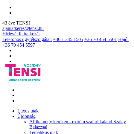
43 éve TENSI
ajanlatkeres@tensi.hu
Hírlevél feliratkozás
Telefonos ügyfélszolgálat:
+36 1 345 1505
+36 70 454 5501
Hajó:
+36 70 454 5597
Luxus utak
Újdonság
Afrika négy keréken - extrém szafari kaland Szalay
Balázzsal
Tematikus utak