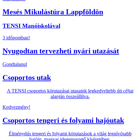
Mesés Mikulástúra Lappföldön
TENSI Manóiskolával
3 időpontban!
Nyugodtan tervezheti nyári utazását
Gondtalanul
Csoportos utak
A TENSI csoportos körutazásai utasaink legkedveltebb úti céljai
alapján összeállítva.
Kedvezmény!
Csoportos tengeri és folyami hajóutak
Élménydús tengeri és folyami körutazások a világ legnívósabb
hajóin, magyar idegenvezető kíséretében.