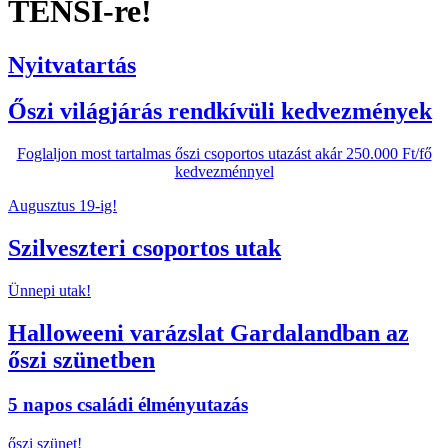
TENSI-re!
Nyitvatartás
Őszi világjárás rendkívüli kedvezmények
Foglaljon most tartalmas őszi csoportos utazást akár 250.000 Ft/fő
kedvezménnyel
Augusztus 19-ig!
Szilveszteri csoportos utak
Ünnepi utak!
Halloweeni varázslat Gardalandban az
őszi szünetben
5 napos családi élményutazás
őszi szünet!