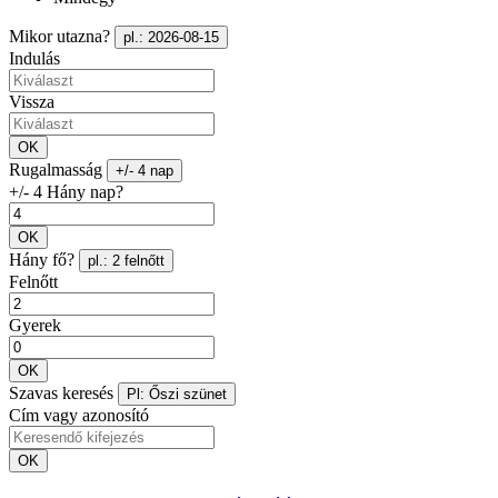
Mikor utazna?
pl.: 2026-08-15
Indulás
Vissza
OK
Rugalmasság
+/- 4 nap
+/- 4 Hány nap?
OK
Hány fő?
pl.: 2 felnőtt
Felnőtt
Gyerek
OK
Szavas keresés
Pl: Őszi szünet
Cím vagy azonosító
OK