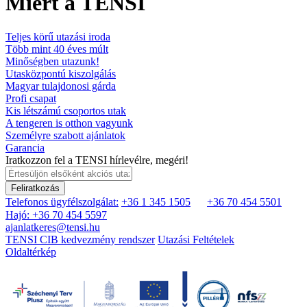
Miért a TENSI
Teljes körű utazási iroda
Több mint 40 éves múlt
Minőségben utazunk!
Utasközpontú kiszolgálás
Magyar tulajdonosi gárda
Profi csapat
Kis létszámú csoportos utak
A tengeren is otthon vagyunk
Személyre szabott ajánlatok
Garancia
Iratkozzon fel a TENSI hírlevélre, megéri!
Feliratkozás
Telefonos ügyfélszolgálat:
+36 1 345 1505
+36 70 454 5501
Hajó: +36 70 454 5597
ajanlatkeres@tensi.hu
TENSI CIB kedvezmény rendszer
Utazási Feltételek
Oldaltérkép