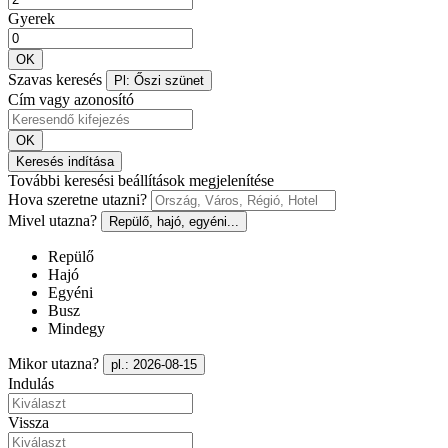
Gyerek
OK
Szavas keresés
Pl: Őszi szünet
Cím vagy azonosító
OK
Keresés indítása
További keresési beállítások megjelenítése
Hova szeretne utazni?
Mivel utazna?
Repülő, hajó, egyéni...
Repülő
Hajó
Egyéni
Busz
Mindegy
Mikor utazna?
pl.: 2026-08-15
Indulás
Vissza