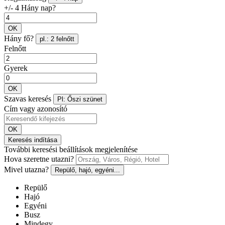
+/- 4 Hány nap?
OK
Hány fő?
pl.: 2 felnőtt
Felnőtt
Gyerek
OK
Szavas keresés
Pl: Őszi szünet
Cím vagy azonosító
OK
Keresés indítása
További keresési beállítások megjelenítése
Hova szeretne utazni?
Mivel utazna?
Repülő, hajó, egyéni...
Repülő
Hajó
Egyéni
Busz
Mindegy