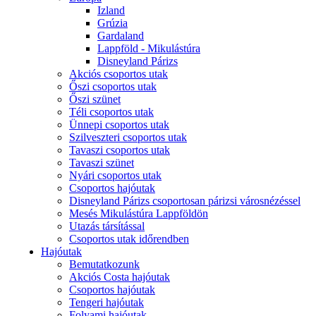
Izland
Grúzia
Gardaland
Lappföld - Mikulástúra
Disneyland Párizs
Akciós csoportos utak
Őszi csoportos utak
Őszi szünet
Téli csoportos utak
Ünnepi csoportos utak
Szilveszteri csoportos utak
Tavaszi csoportos utak
Tavaszi szünet
Nyári csoportos utak
Csoportos hajóutak
Disneyland Párizs csoportosan párizsi városnézéssel
Mesés Mikulástúra Lappföldön
Utazás társítással
Csoportos utak időrendben
Hajóutak
Bemutatkozunk
Akciós Costa hajóutak
Csoportos hajóutak
Tengeri hajóutak
Folyami hajóutak