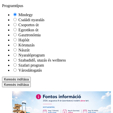
Programtípus
Mindegy
Családi nyaralás
Csoportos út
Egzotikus út
Gasztronómia
Hajóút
Körutazás
Nászút
Nyaralóprogram
Szabadidő, utazás és wellness
Szafari program
Városlátogatás
Keresés indítása
Keresés indítása