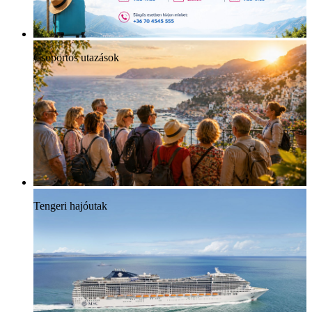
Csoportos utazások
Tengeri hajóutak