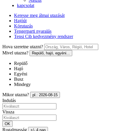
Nászút
kapcsolat
Keresse meg álmai utazását
Hajóút
Körutazás
Tengerparti nyaralás
Tensi Cib kedvezmény rendszer
Hova szeretne utazni?
Mivel utazna?
Repülő, hajó, egyéni...
Repülő
Hajó
Egyéni
Busz
Mindegy
Mikor utazna?
pl.: 2026-08-15
Indulás
Vissza
OK
Rugalmasság
+/- 4 nap