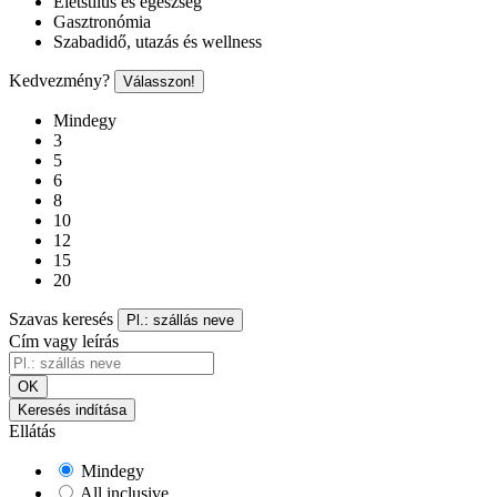
Életstílus és egészség
Gasztronómia
Szabadidő, utazás és wellness
Kedvezmény?
Válasszon!
Mindegy
3
5
6
8
10
12
15
20
Szavas keresés
Pl.: szállás neve
Cím vagy leírás
OK
Keresés indítása
Ellátás
Mindegy
All inclusive