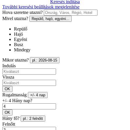
Keresés indítása
További keresési beállítások megjelenítése
Hova szeretne utazni?
Mivel utazna?
Repülő, hajó, egyéni...
Repülő
Hajó
Egyéni
Busz
Mindegy
Mikor utazna?
pl.: 2026-08-15
Indulás
Vissza
OK
Rugalmasság
+/- 4 nap
+/- 4 Hány nap?
OK
Hány fő?
pl.: 2 felnőtt
Felnőtt