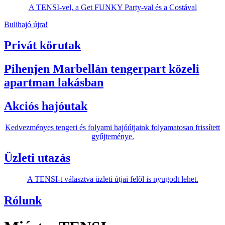
A TENSI-vel, a Get FUNKY Party-val és a Costával
Bulihajó újra!
Privát körutak
Pihenjen Marbellán tengerpart közeli
apartman lakásban
Akciós hajóutak
Kedvezményes tengeri és folyami hajóútjaink folyamatosan frissített
gyűjteménye.
Üzleti utazás
A TENSI-t választva üzleti útjai felől is nyugodt lehet.
Rólunk