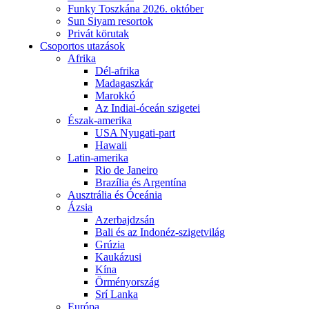
Funky Toszkána 2026. október
Sun Siyam resortok
Privát körutak
Csoportos utazások
Afrika
Dél-afrika
Madagaszkár
Marokkó
Az Indiai-óceán szigetei
Észak-amerika
USA Nyugati-part
Hawaii
Latin-amerika
Rio de Janeiro
Brazília és Argentína
Ausztrália és Óceánia
Ázsia
Azerbajdzsán
Bali és az Indonéz-szigetvilág
Grúzia
Kaukázusi
Kína
Örményország
Srí Lanka
Európa