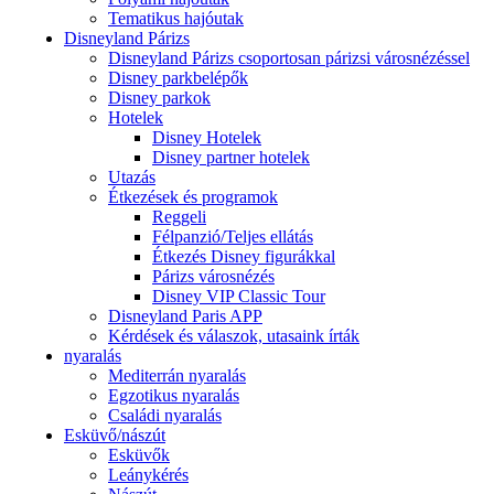
Tematikus hajóutak
Disneyland Párizs
Disneyland Párizs csoportosan párizsi városnézéssel
Disney parkbelépők
Disney parkok
Hotelek
Disney Hotelek
Disney partner hotelek
Utazás
Étkezések és programok
Reggeli
Félpanzió/Teljes ellátás
Étkezés Disney figurákkal
Párizs városnézés
Disney VIP Classic Tour
Disneyland Paris APP
Kérdések és válaszok, utasaink írták
nyaralás
Mediterrán nyaralás
Egzotikus nyaralás
Családi nyaralás
Esküvő/nászút
Esküvők
Leánykérés