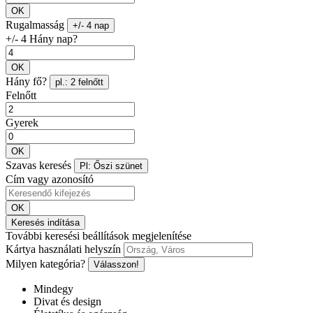
OK
Rugalmasság
+/- 4 nap
+/- 4 Hány nap?
OK
Hány fő?
pl.: 2 felnőtt
Felnőtt
Gyerek
OK
Szavas keresés
Pl: Őszi szünet
Cím vagy azonosító
OK
Keresés indítása
További keresési beállítások megjelenítése
Kártya használati helyszín
Milyen kategória?
Válasszon!
Mindegy
Divat és design